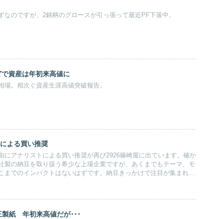
ずなのですが、2銘柄のグロースが引っ張って最近PF下落中。
どで資産は年初来高値に
相場。相次ぐ資産生涯高値突破報告。
トによる買い推奨
由にアナリストによる買い推奨が再び2926篠崎屋に出ています。確か
社製の納豆を取り扱う希少な上場企業ですが、あくまでもテーマ、モ
こまでのインパクトはないはずです。納豆きっかけで注目が集まれば
いは最少です。
王製紙 年初来高値だが･･･