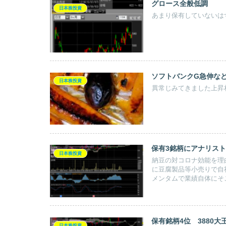
グロース全般低調
日本株投資
あまり保有していないは
ソフトバンクG急伸な
日本株投資
異常じみてきました上昇
保有3銘柄にアナリス
日本株投資
納豆の対コロナ効能を理
に豆腐製品等小売りで自
メンタムで業績自体にそ
別ですが。納豆の取り扱
保有銘柄4位 3880大
日本株投資