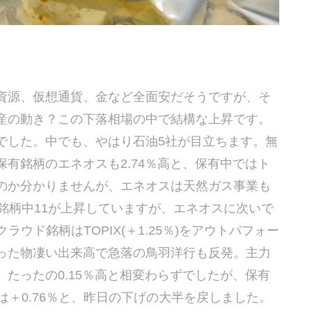
資源、仮想通貨、金など全面安だそうですが、そ
産の動き？この下落相場の中で結構な上昇です。
でした。中でも、やはり石油5社が目立ちます。無
保有銘柄のエネオスも2.74％高と、保有中ではト
のか分かりませんが、エネオスは天然ガス事業も
銘柄中11が上昇していますが、エネオスに次いで
クラウド銘柄はTOPIX(＋1.25％)をアウトパフォー
った物凄い出来高で急落の鳥羽洋行も反発。主力
たったの0.15％高と相変わらずでしたが、保有
は＋0.76％と、昨日の下げの大半を戻しました。