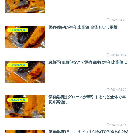
2024.03.23
保有4銘柄が年初来高値 全体も少し更新
日本株投資
2024.03.22
東急不HD急伸などで保有資産は年初来高値に
日本株投資
2024.03.20
保有銘柄はグロースが牽引するなど全体で年
日本株投資
初来高値に
2024.03.18
保有銘柄3月ここまで＋1.94%(TOPIXは-0.2%)