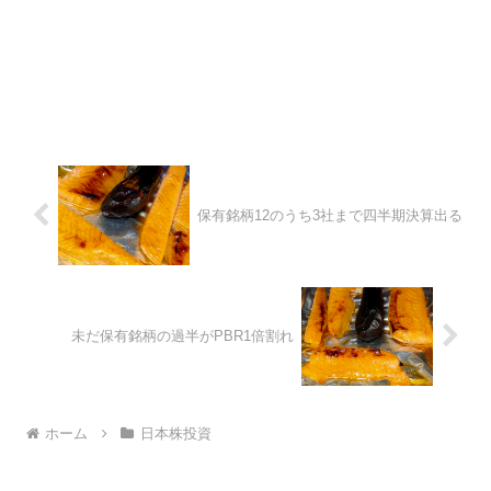
保有銘柄12のうち3社まで四半期決算出る
未だ保有銘柄の過半がPBR1倍割れ
ホーム
日本株投資