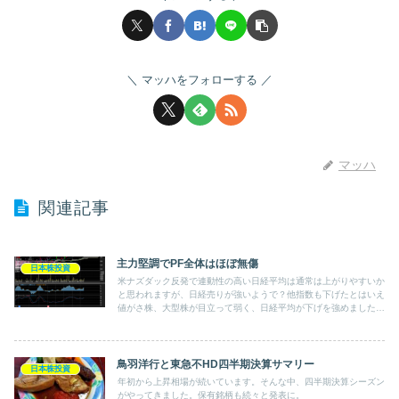
マッハをフォローする
マッハ
関連記事
主力堅調でPF全体はほぼ無傷
日本株投資
米ナズダック反発で連動性の高い日経平均は通常は上がりやすいか
と思われますが、日経売りが強いようで？他指数も下げたとはいえ
値がさ株、大型株が目立って弱く、日経平均が下げを強めました。
保有銘柄ではソニーと東急不HDの下げが目立ちましたが、主力の
自動車関連銘柄は続伸と堅調でした。
鳥羽洋行と東急不HD四半期決算サマリー
日本株投資
年初から上昇相場が続いています。そんな中、四半期決算シーズン
がやってきました。保有銘柄も続々と発表に。