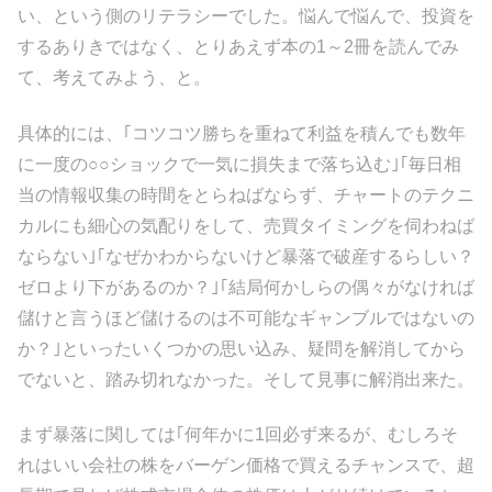
い、という側のリテラシーでした。悩んで悩んで、投資を
するありきではなく、とりあえず本の1～2冊を読んでみ
て、考えてみよう、と。
具体的には、｢コツコツ勝ちを重ねて利益を積んでも数年
に一度の○○ショックで一気に損失まで落ち込む｣｢毎日相
当の情報収集の時間をとらねばならず、チャートのテクニ
カルにも細心の気配りをして、売買タイミングを伺わねば
ならない｣｢なぜかわからないけど暴落で破産するらしい？
ゼロより下があるのか？｣｢結局何かしらの偶々がなければ
儲けと言うほど儲けるのは不可能なギャンブルではないの
か？｣といったいくつかの思い込み、疑問を解消してから
でないと、踏み切れなかった。そして見事に解消出来た。
まず暴落に関しては｢何年かに1回必ず来るが、むしろそ
れはいい会社の株をバーゲン価格で買えるチャンスで、超