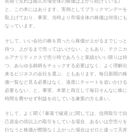
長期で見れば株式市場全体の株価は上がり続けている｣
と、この本にはあります。実例としてブラックマンデーを
取上げており、事実、当時より市場全体の株価は何倍にも
なっています。
そして、いい会社の株を買ったら株価が上がるまでじっと
待つ、上がるまで売ってはいけない、ともあり、テクニカ
ルアナリティクスで売り時であろうと業績がいい限りは持
つ、あらゆる銘柄をチェックする必要はなく、よく理解出
来るビジネスの会社を選ぶ、ともあります。毎日新聞の株
価一覧など見る必要はなく、過度にチャートを追いかける
必要もない、と。事実、本業と両立して毎日そんなに株に
時間を費やせず利益を出している兼業の方も多い。
そして、よく聞く｢暴落で破産｣に関しては、信用取引で自
己資金の倍以上の取引をしている場合、あるいは空売りを
行なうと株価が際限なく上がった場合はゼロと違って天井