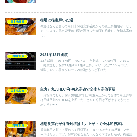
相場に稲妻輝いた週
日本株投資
今週はなんと言っても日米関税交渉妥結からの急上昇相場がトピッ
クでしょう。保有資産は相場が調整した金曜も続伸し、年初来高値
に。
2021年12月成績
日本株投資
12月成績 +99,575円 +0.74％ 年初来 -24,894円 -0.18％
売買無し。保有12銘柄中9銘柄上昇。マザーズが7.8％も下げ、
連動しやすい保有グロース2銘柄はもっと下げた。
MonotaRO8％、クラウド銘柄15.5％。ソフトバンクGも10％。し
かし東急不HD等は10％近く上昇。主力の自動車関連銘柄も上昇
と、景気敏感バリュー銘柄が強い。
主力と丸八HDが年初来高値で全体も高値更新
日本株投資
下落相場でした。保有銘柄は昨日が軒並み上がって全体でも上昇率
は日経平均やTOPIXを上回ったことから今日は下げやすそうだと
思いきや･･･
相場反落だが保有銘柄は主力上がって全体逆行高に
日本株投資
前営業日と打って変わって日経平均、TOPIXは大きめ反落。マザ
ーズはちょい下げ。保有銘柄もまんべんなく下げましたが、構成割