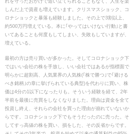
れを守ったおかげで追い立てられることもなく、人生を楽
しんだ上で資産も増えています。クリスマスショック、コ
ロナショックと暴落も経験しました。その上で3割以上、
約500万円増えている。本に｢やってはいけない行動｣と書
いてあることも何度もしてしまい、失敗もしていますが、
増えている。
最初の方は売り買いが多かった。そしてコロナショック下
ではいい会社の株を手放し、いい会社ではあるが指標面で
明らかに超割高、人気業界の人気株(｢株で勝つ｣で｢避ける
べき銘柄｣の章に挙げられている典型)を代わりに買い、株
価は4分の1以下になったりも。そういう経験を経て、2年
半前を最後に売買をしなくなりました。理由は資金を全て
投資し終え、それらの会社を買った理由が崩れていないか
らです。コロナショック下でもそうだったのに売った。そ
してすっ高値の株を買い、損をした、その反省からです。
そしてその2年半で、投資を始めて以来の通算利益の85%