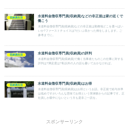
水道料金徴収専門員(収納員)などの非正規は家の近くで
収納員生活
働こう
水道料金徴収専門員(収納員)などの非正規は勤務地どこを選べばい
いか?ファーストチョイスは?だいぶ良かった例をしまします。ご
参考までに。
水道料金徴収専門員(収納員)の評判
収納員生活
水道料金徴収専門員(収納員)で働く当事者たちのこの仕事に対する
評判は?満足度は?私以外の人の話も書いておかなければ。
水道料金徴収専門員(収納員)はお得
収納員生活
水道料金徴収専門員(収納員)はお得というお話。非正規で給与水準
は低めですがいろんな意味でお得という実体験からの記事です。正
社員しか眼中にないという方も是非ご一読を。
スポンサーリンク