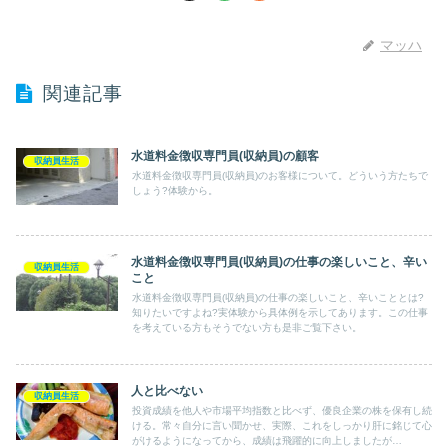
マッハ
関連記事
水道料金徴収専門員(収納員)の顧客
収納員生活
水道料金徴収専門員(収納員)のお客様について。どういう方たちで
しょう?体験から。
水道料金徴収専門員(収納員)の仕事の楽しいこと、辛い
収納員生活
こと
水道料金徴収専門員(収納員)の仕事の楽しいこと、辛いこととは?
知りたいですよね?実体験から具体例を示してあります。この仕事
を考えている方もそうでない方も是非ご覧下さい。
人と比べない
収納員生活
投資成績を他人や市場平均指数と比べず、優良企業の株を保有し続
ける。常々自分に言い聞かせ、実際、これをしっかり肝に銘じて心
がけるようになってから、成績は飛躍的に向上しましたが…