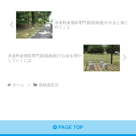
水道料金徴収専門員(収納員)をやると身に
付くこと
水道料金徴収専門員(収納員)でお金を増や
していくには
ホーム
収納員生活
PAGE TOP