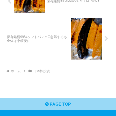
保有銘柄3064MonotaRO+14.74%！
保有銘柄9984ソフトバンクG急落するも
全体は小幅安に
ホーム
日本株投資
PAGE TOP