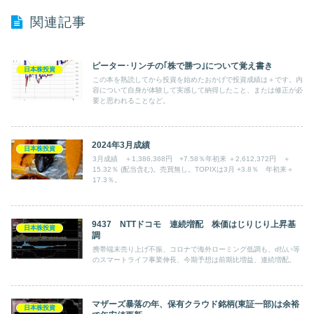
関連記事
ピーター･リンチの｢株で勝つ｣について覚え書き
日本株投資
この本を熟読してから投資を始めたおかげで投資成績は＋です。内
容について自身が体験して実感して納得したこと、または修正が必
要と思われることなど。
2024年3月成績
日本株投資
3月成績 ＋1,386,368円 +7.58％年初来 ＋2,612,372円 ＋
15.32％ (配当含む)。売買無し。TOPIXは3月 +3.8％ 年初来＋
17.3％。
9437 NTTドコモ 連続増配 株価はじりじり上昇基
日本株投資
調
携帯端末売り上げ不振、コロナで海外ローミング低調も、d払い等
のスマートライフ事業伸長、今期予想は前期比増益、連続増配。
マザーズ暴落の年、保有クラウド銘柄(東証一部)は余裕
日本株投資