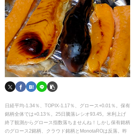
日経平均-1.34％、TOPIX-1.17％、グロース+0.01％。保有
銘柄全体では+0.13％。25日騰落レシオ93.45。米利上げ
終了観測からグロース指数落ちませんね！しかし保有銘柄
のグロース2銘柄、クラウド銘柄とMonotaROは反落。昨