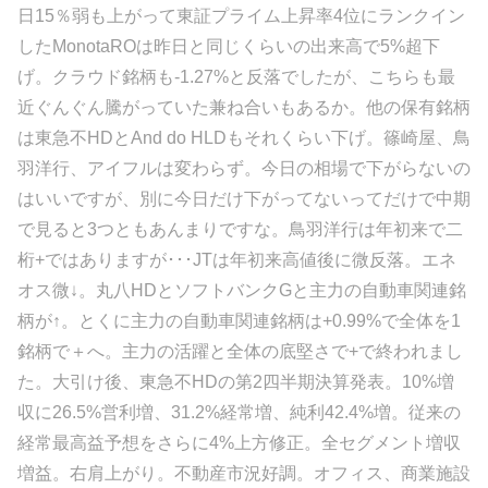
日15％弱も上がって東証プライム上昇率4位にランクイン
したMonotaROは昨日と同じくらいの出来高で5%超下
げ。クラウド銘柄も-1.27%と反落でしたが、こちらも最
近ぐんぐん騰がっていた兼ね合いもあるか。他の保有銘柄
は東急不HDとAnd do HLDもそれくらい下げ。篠崎屋、鳥
羽洋行、アイフルは変わらず。今日の相場で下がらないの
はいいですが、別に今日だけ下がってないってだけで中期
で見ると3つともあんまりですな。鳥羽洋行は年初来で二
桁+ではありますが･･･JTは年初来高値後に微反落。エネ
オス微↓。丸八HDとソフトバンクGと主力の自動車関連銘
柄が↑。とくに主力の自動車関連銘柄は+0.99%で全体を1
銘柄で＋へ。主力の活躍と全体の底堅さで+で終われまし
た。大引け後、東急不HDの第2四半期決算発表。10%増
収に26.5%営利増、31.2%経常増、純利42.4%増。従来の
経常最高益予想をさらに4%上方修正。全セグメント増収
増益。右肩上がり。不動産市況好調。オフィス、商業施設