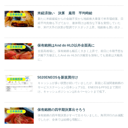
米経済強い 決算 雇用 平均時給
日本株投資
新たに米銀破綻からの金融不安から地銀株大暴落で米市場続落、日
経平均先物も下げており、連休明けは相当な下落を覚悟していた
中、米IT大手の決算が堅調でナスダック上昇。地銀株も買い戻さ
れ、ダウも上昇。日経平均先物もかなり戻しています。
保有銘柄はAnd do HLD以外全面高に
日本株投資
全面高相場に。保有銘柄も幅広く大きく上昇で、前日に今期予想を
大幅下方修正したAnd do HLDの大幅安を加味しても資産は大幅高
に。
5020ENEOSを新規買付け
日本株投資
キャッシュが多い状態が続いていましたが、新規に石油関連銘柄の
サービスステーション日本シェア1位、ENEOSをPF3位まで買付
け。キャッシュポジションは8.4パーセントまで低下。
保有銘柄の四半期決算出そろう
日本株投資
保有銘柄の四半期決算がすべて出そろいました。鳥羽洋行のみ減配
でしたが、全体では結構な増配に。