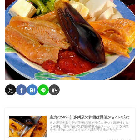
主力の5993知多鋼業の株価は買値から2.67倍に
名古屋証券取引所の薄板(売買が極端に少なく流動性を欠
く)銘柄、通称｢過疎株｣の自動車部品メーカー、知多鋼業
を主力銘柄に据えようなどと誰が考えるだろうか･･･