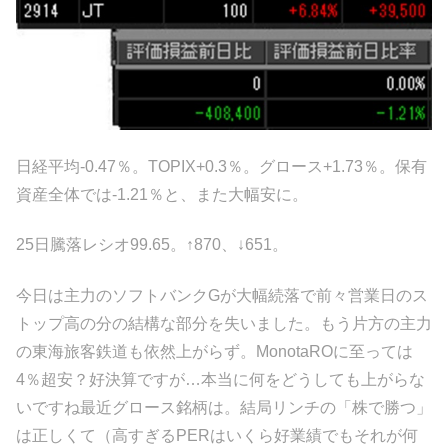
日経平均-0.47％。TOPIX+0.3％。グロース+1.73％。保有
資産全体では-1.21％と、また大幅安に。
25日騰落レシオ99.65。↑870、↓651。
今日は主力のソフトバンクGが大幅続落で前々営業日のス
トップ高の分の結構な部分を失いました。もう片方の主力
の東海旅客鉄道も依然上がらず。MonotaROに至っては
4％超安？好決算ですが…本当に何をどうしても上がらな
いですね最近グロース銘柄は。結局リンチの「株で勝つ」
は正しくて（高すぎるPERはいくら好業績でもそれが何