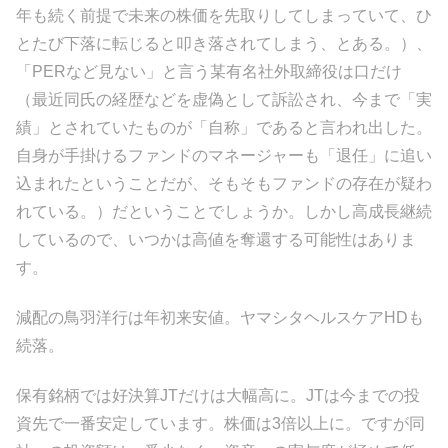
年も続く前提で未来の株価を先取りしてしまっていて、ひ
とたび下落に転じると叩き落されてしまう、とある。）、
「PERなど見ない」と言う某有名社外取締役は口だけ
（最近同氏の経歴などを虚偽として訴訟され、今まで「実
績」とされていたものが「自称」であると言われ出した。
自身が手掛けるファンドのマネージャーも「退任」に追い
込まれたということだが、そもそもファンドの存在が疑わ
れている。）だということでしょうか。しかし高成長継続
しているので、いつかは高値を奪還する可能性はありま
す。
減配の鳥羽洋行は年初来安値。ヤマシタヘルスケアHDも
続落。
保有銘柄では好決算JTだけは大幅高に。JTは今までの投
資先で一番安定しています。株価は3倍以上に。ですが同