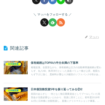
マッハをフォローする
マッハ
関連記事
保有銘柄はTOPIXの半分未満の下落率
日本株投資
相場反落。全面安ながら、保有銘柄は主力の自動車関連銘柄が変わ
らず、丸八HD、鳥羽洋行といった資産バリュー株が上昇。相変わ
らず下げに強く、悪材料が重なり大幅安のソフトバンクG等があり
つつも全体では－0.78％（TOPIX－1.64％）にとどめる。
日本個別株投資5年を振り返ってみる②/2
日本株投資
前回のあらすじ･･･何となく独立開業資金としてプールしていた現
預金が当面必要ないとわかり、投資に回すことに。初年度2018年
12月に日本株に全額投資し、直後にクリスマスショック暴落。初
年度成績はざっとマイナス10%、90万円の含み損で終わる。