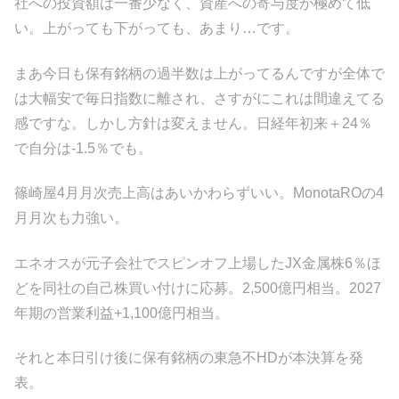
社への投資額は一番少なく、資産への寄与度が極めて低
い。上がっても下がっても、あまり…です。
まあ今日も保有銘柄の過半数は上がってるんですが全体で
は大幅安で毎日指数に離され、さすがにこれは間違えてる
感ですな。しかし方針は変えません。日経年初来＋24％
で自分は-1.5％でも。
篠崎屋4月月次売上高はあいかわらずいい。MonotaROの4
月月次も力強い。
エネオスが元子会社でスピンオフ上場したJX金属株6％ほ
どを同社の自己株買い付けに応募。2,500億円相当。2027
年期の営業利益+1,100億円相当。
それと本日引け後に保有銘柄の東急不HDが本決算を発
表。