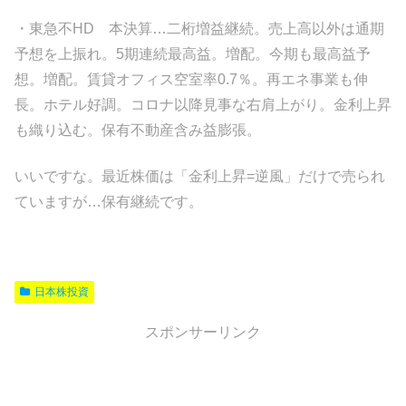
・東急不HD 本決算…二桁増益継続。売上高以外は通期
予想を上振れ。5期連続最高益。増配。今期も最高益予
想。増配。賃貸オフィス空室率0.7％。再エネ事業も伸
長。ホテル好調。コロナ以降見事な右肩上がり。金利上昇
も織り込む。保有不動産含み益膨張。
いいですな。最近株価は「金利上昇=逆風」だけで売られ
ていますが…保有継続です。
日本株投資
スポンサーリンク