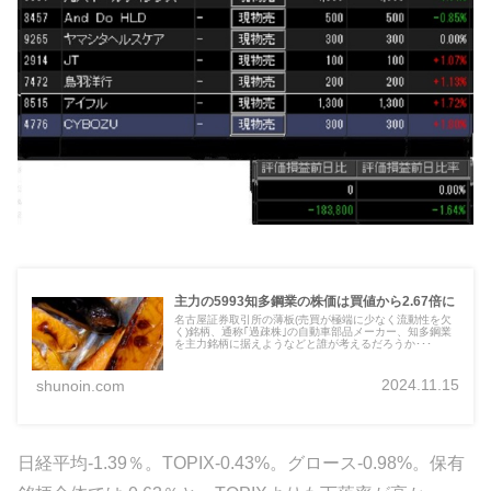
主力の5993知多鋼業の株価は買値から2.67倍に
名古屋証券取引所の薄板(売買が極端に少なく流動性を欠
く)銘柄、通称｢過疎株｣の自動車部品メーカー、知多鋼業
を主力銘柄に据えようなどと誰が考えるだろうか･･･
2024.11.15
shunoin.com
日経平均-1.39％。TOPIX-0.43%。グロース-0.98%。保有