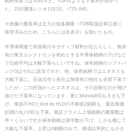
銘柄全体では-0.63％と、TOPIXよりも下落率が高かっ
た。25日騰落レシオ110.53。↑725↓845。
※画像の騰落率は主力の知多鋼業（TOB取扱証券口座に
移管済みのため、こちらには非表示）を除いたもの。
半導体関連で米国発のネガティブ材料が出たらしく、無保
有の東京エレクトロンを初めとする半導体銘柄の下げなど
で日経平均は大幅下落らしいですね。保有銘柄のソフトバ
ンクGはそれに該当ですか。他、保有銘柄ではエネオスも
大幅下落に。石油元売り各社は無保有の他社も全部下落で
したが、この所強かったエネオスは、その反動なのか飛び
抜けた下落率になっています。更にMonotaROも大きな下
げ。東急不HDとAnd do HLDの不動産2銘柄も、最近株価
好調の丸八HDも下落。東証プライム上場銘柄の騰落数は
半々くらいですが保有銘柄は過半数が下げ、しかも概して
大幅な下落率。上昇は4銘柄のみで、構成比率的にも小さ