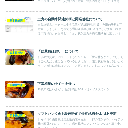
手デベロッパーで一人負けの下方修正決算の東急不HDが10％超上
げている！
主力の自動車関連銘柄と同業他社について
日本株投資
自動車部品メーカーの中央発條が第2四半期決算で今期の予想を下
方修正しました。それでも通期進捗率は30％台にとどまり、株価
は下落傾向。あおりというか、我が主力の構成銘柄も同業というこ
とで？結構な下落で私の昨年の保有銘柄全体のパフォーマンスはギ
リギリ－になってしまいました。
「総悲観は買い」について
日本株投資
伝説の投資家、バフェットもリンチも、「皆が株などこりごり、も
うごめんだと嫌になっているときに買い、逆に我も我もと買いまく
っている時に売ればいい。」と言います。これについては私の7年
ちょっとの投資経験でも心当たりがあります。
下落相場の中で＋を保つ
日本株投資
年初来ではいまだに日経平均とTOPIXはマイナスですが…
ソフトバンクG上場来高値で保有銘柄全体もLH更新
日本株投資
日経平均株価指数は史上最高値を更新。一部の値がさ株、ハイテク
株が牽引とのことですが、保有銘柄のソフトバンクGはど真ん中、
当てはまります。