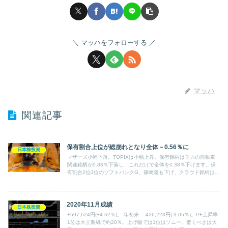
マッハをフォローする
マッハ
関連記事
保有割合上位が総崩れとなり全体－0.56％に
日本株投資
マザーズ小幅下落。TOPIXは小幅上昇。保有銘柄は主力の自動車
関連銘柄が0.83％下落し、これだけで全体を0.38％下げます。保
有割合2位3位のソフトバンクG、篠崎屋も下げ、クラウド銘柄は
2.34％も下げ、東急不は1％ほど上がったものの、全体－0.56％。
2020年11月成績
日本株投資
+597,624円(+4.62％)。 年初来 -426,223円(-3.05％)。PF上昇率
1位は大王製紙で約20％。上げ幅では1位はソニー。驚くべきは大