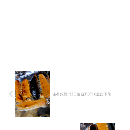
保有銘柄は3日連続TOPIX並に下落