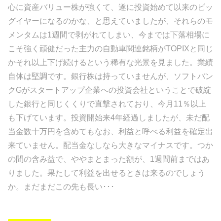
心に資産バリュー株が強くて、遂に投資始めて以来のビッ
グイヤーになるのかな、と思えていましたが、それらのモ
メンタムは1週間で剥がれてしまい、今までは下落相場に
こそ強く頑健だった主力の自動車関連銘柄がTOPIXと同じ
かそれ以上下げ続けるという稀有な光景を見ました。業績
自体は堅調です。銀行株は持っていませんが、ソフトバン
クGがスタートアップ企業への投資会社ということで破綻
した銀行と同じくくりで直撃されており、今月11％以上
も下げています。投資開始来4年経過しましたが、未だ配
当金数十万円を含めてもなお、利益と呼べる利益を確定出
来ていません。配当金なしなら大きなマイナスです。つか
の間の含み益で、ややまとまった額が、1週間前まではあ
りました。果たして利益を出せるときは来るのでしょう
か。まだまだこの先も長い･･･