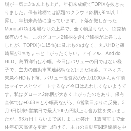
場が一気に3％以上も上昇。年初来成績でTOPIXを抜き去
りました。保有銘柄では話題のクラウド銘柄が8％以上上
昇し、年初来高値に迫っています。下落が厳しかった
MonotaROは相場なりの上昇で、全く物足りない。12銘柄
保有のうち、このグロース2銘柄を含む7銘柄が上昇しま
したが、TOPIX(+1.15％)に及ぶものはなく、丸八HDと篠
崎屋が1％ちょっと上がったくらい。アイフル、And do
HLD、鳥羽洋行は小幅。今日はバリューの日ではない様
子で、主力の自動車関連銘柄などはまだ続落。エネオス、
東急不HDも下落。バリュー投資家のかぶ1000さんも午前
はマイナスとツイートするなど今日は思わしくないようで
す。私はグロース2銘柄が大きく上がったのもあり、保有
全体では+0.68％と小幅高ながら、6営業日ぶりに反発。3
月9日以来5営業日で最大100万円以上も含み益を失いまし
たが、93万円くらいまで戻しました笑汗。1週間前まで全
体年初来高値を更新し続けて、主力の自動車関連銘柄を中