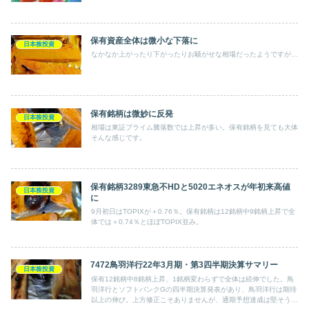
保有資産全体は微小な下落に
日本株投資
なかなか上がったり下がったりお騒がせな相場だったようですが…
保有銘柄は微妙に反発
日本株投資
相場は東証プライム騰落数では上昇が多い。保有銘柄を見ても大体
そんな感じです。
保有銘柄3289東急不HDと5020エネオスが年初来高値
日本株投資
に
9月初日はTOPIXが＋0.76％。保有銘柄は12銘柄中9銘柄上昇で全
体では＋0.74％とほぼTOPIX並み。
7472鳥羽洋行22年3月期・第3四半期決算サマリー
日本株投資
保有12銘柄中8銘柄上昇、1銘柄変わらずで全体は続伸でした。鳥
羽洋行とソフトバンクGの四半期決算発表があり、鳥羽洋行は期待
以上の伸び。上方修正こそありませんが、通期予想達成は堅そうで