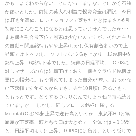
かも、よくわからないことになってますな。とにかく石油
が熱いとしか。前期の莫大な利益で投資資金は潤沢。今日
はJTも年高値。ロシアショックで落ちたときはまさか6月
初頭にこんなことになるとは思っていませんでしたが･･･
まあ保有割合最下位で恩恵は少ないんですが。それと主力
の自動車関連銘柄もやや上昇(しかし保有割合多いので上
昇額ではトップ)し、ソフトバンクGも上がり、12銘柄中6
銘柄上昇。6銘柄下落でした。続伸の日経平均、TOPIXに
対しマザーズの方は結構下げており、保有クラウド銘柄は
更に大幅安に。もう慣れてしまった自分が怖い。おっかな
い下落幅です年初来からでも。去年10月頃に遡るともっ
ともっとです。どうするつもりなんでしょうね？持ち続け
ていますが･･･しかし、同じグロース銘柄に属する
MonotaROは2%超上昇で逆行高というか。東急不HDと篠
崎屋が下落率、額とも今日は大きめで、全体では＋0.16%
と、日経平均よりは上昇。TOPIXには負け、という感じで