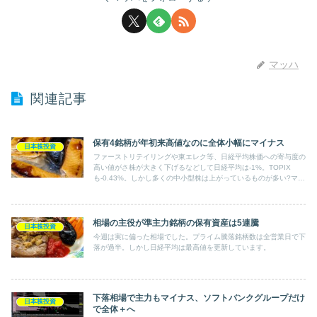
マッハ
関連記事
保有4銘柄が年初来高値なのに全体小幅にマイナス
日本株投資
ファーストリテイリングや東エレク等、日経平均株価への寄与度の
高い値がさ株が大きく下げるなどして日経平均は-1%。TOPIX
も-0.43%。しかし多くの中小型株は上がっているものが多い?マザ
ーズは+2.65%！!保有銘柄も確かに4銘柄までもが年初来高値。し
かし主力の自動車関連銘柄は下げ･･･全体-0.3%。
相場の主役が準主力銘柄の保有資産は5連騰
日本株投資
今週は実に偏った相場でした。プライム騰落銘柄数は全営業日で下
落が過半。しかし日経平均は最高値を更新しています。
下落相場で主力もマイナス、ソフトバンクグループだけ
日本株投資
で全体＋へ