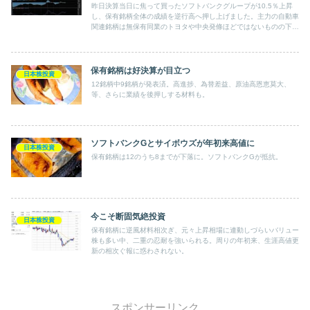
昨日決算当日に焦って買ったソフトバンクグループが10.5％上昇
し、保有銘柄全体の成績を逆行高へ押し上げました。主力の自動車
関連銘柄は無保有同業のトヨタや中央発條ほどではないものの下
げ、東急不HDも下げましたが、全体的には堅調でした。
保有銘柄は好決算が目立つ
日本株投資
12銘柄中9銘柄が発表済。高進捗、為替差益、原油高恩恵莫大、
等、さらに業績を後押しする材料も。
ソフトバンクGとサイボウズが年初来高値に
日本株投資
保有銘柄は12のうち8までが下落に。ソフトバンクGが抵抗。
今こそ断固気絶投資
日本株投資
保有銘柄に逆風材料相次ぎ、元々上昇相場に連動しづらいバリュー
株も多い中、二重の忍耐を強いられる。周りの年初来、生涯高値更
新の相次ぐ報に惑わされない。
スポンサーリンク