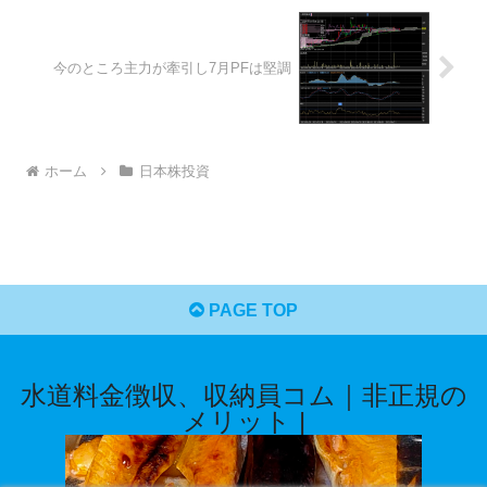
今のところ主力が牽引し7月PFは堅調
ホーム
日本株投資
PAGE TOP