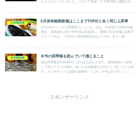
んどん上がっていました。コロナで低迷して今期予想も減益ながら
巣ごもり需要でゲーム部門絶好調で年末にはPS5発売を控えている
とあって再び株価は年高値を更新し続けていました。そのサードポ
イントが今日ソニー株を売却していたことが明らかになりました。
6月保有銘柄株価はここまでTOPIXと全く同じ上昇率
日本株投資
6月は今のところ上昇相場でしょうか。まあ、米金融引き締め加速
懸念、長期金利上昇で米市場は急反落し、週明け日本市場も結構下
げそうですが･･･TOPIXと保有銘柄全体は＋1.6%。全く一緒。
今号の四季報を読んでいて感じること
日本株投資
会社四季報2023年秋号、ぼちぼち読んでます。保有銘柄から派生
して同セクターの他社、或いは日頃株価だけ何となく追っている各
社、また今ホットな話題の銘柄等･･･しかし今号は目が行くところ
が今までと違う。
スポンサーリンク