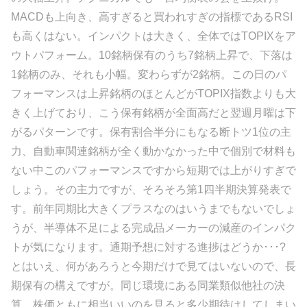
MACDも上向き、高すぎると買われすぎの指標であるRSI
も高くはない。インパクトは大きく、全体ではTOPIXをア
ウトパフォーム。10銘柄保有のうち7銘柄上昇で、下落は
1銘柄のみ、それも小幅。変わらずが2銘柄。この日のパ
フォーマンスは上昇銘柄のほとんどがTOPIX指数よりも大
きく上げており、こう保有銘柄が全面高だと翌週月曜は下
がるパターンです。保有割合半分にもなる断トツ1位の主
力、自動車関連銘柄が全く動かなかった中で個別で材料も
ない中このパフォーマンスですから短期では上がりすぎで
しょう。その主力ですが、そろそろ第1四半期決算発表で
す。前年同期比大きくプラスなのはいうまでもないでしょ
うが、半導体不足による完成品メーカーの減産のインパク
トが気になります。通期予想に対する進捗はどうか･･･?
とはいえ、何があろうと今期だけで見てはいないので、長
期保有の構えですが。同じ環境にある同業類似他社の決
算、株価ともに相当いいのを見ると多少期待はしてしまい