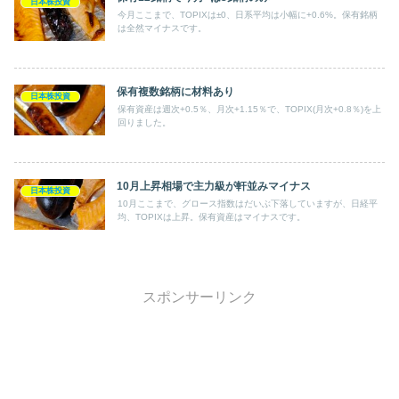
日本株投資
今月ここまで、TOPIXは±0、日系平均は小幅に+0.6%。保有銘柄
は全然マイナスです。
保有複数銘柄に材料あり
日本株投資
保有資産は週次+0.5％、月次+1.15％で、TOPIX(月次+0.8％)を上
回りました。
10月上昇相場で主力級が軒並みマイナス
日本株投資
10月ここまで、グロース指数はだいぶ下落していますが、日経平
均、TOPIXは上昇。保有資産はマイナスです。
スポンサーリンク