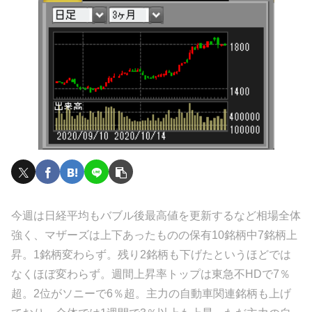
今週は日経平均もバブル後最高値を更新するなど相場全体
強く、マザーズは上下あったものの保有10銘柄中7銘柄上
昇。1銘柄変わらず。残り2銘柄も下げたというほどでは
なくほぼ変わらず。週間上昇率トップは東急不HDで7％
超。2位がソニーで6％超。主力の自動車関連銘柄も上げ