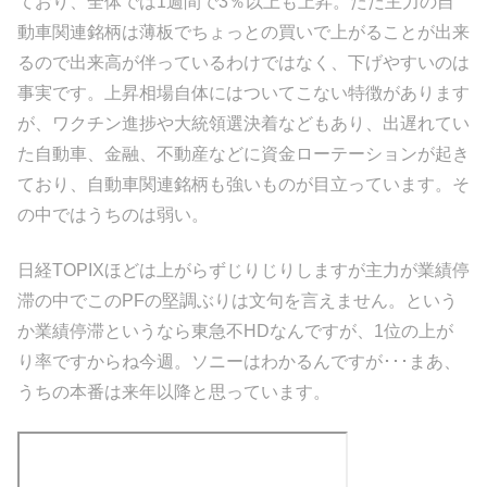
ており、全体では1週間で3％以上も上昇。ただ主力の自
動車関連銘柄は薄板でちょっとの買いで上がることが出来
るので出来高が伴っているわけではなく、下げやすいのは
事実です。上昇相場自体にはついてこない特徴があります
が、ワクチン進捗や大統領選決着などもあり、出遅れてい
た自動車、金融、不動産などに資金ローテーションが起き
ており、自動車関連銘柄も強いものが目立っています。そ
の中ではうちのは弱い。
日経TOPIXほどは上がらずじりじりしますが主力が業績停
滞の中でこのPFの堅調ぶりは文句を言えません。という
か業績停滞というなら東急不HDなんですが、1位の上が
り率ですからね今週。ソニーはわかるんですが･･･まあ、
うちの本番は来年以降と思っています。