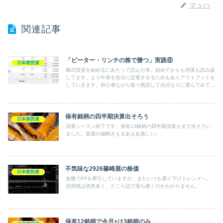
マッハ
関連記事
「ピーター・リンチの株で勝つ」実践⑧
日本株投資
株式投資を始めるにあたって読んだ本。始めてからも何度も読み返
してます。より中身を自分に定着させるためもありアウトプットを
していきます。初心者ながら散々熟読して自分なりに選んでみて初
めて買った銘柄の今。
保有銘柄の四半期決算出そろう
日本株投資
決算シーズン終了です。保有13銘柄の四半期決算も全て出そろい
ました。直後の値動きもまあまあ激しい。
不気味な2926篠崎屋の株価
日本株投資
急騰でPFを牽引していますが、またいつも通り下げトレンドへ。
信用残は依然多く、どこら辺で落ち着くのかわかりません。
保有12銘柄で今月+は3銘柄のみ