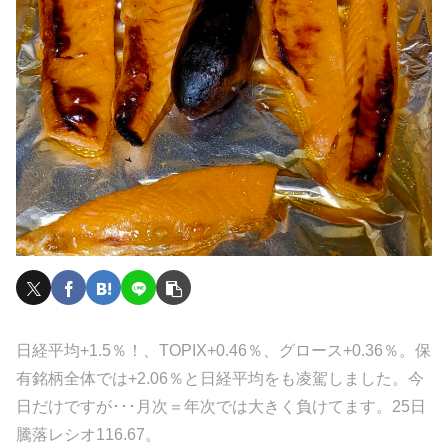
日経平均+1.5％！、TOPIX+0.46％、グロース+0.36％。保
有銘柄全体では+2.06％と日経平均をも凌駕しました。今
日だけですが･･･月次＝年次では大きく負けてます。25日
騰落レシオ116.67。