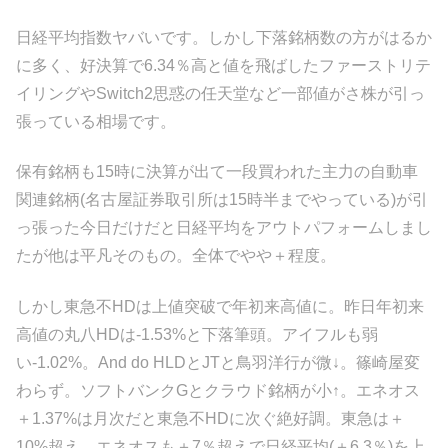
日経平均指数ヤバいです。しかし下落銘柄数の方がはるか
に多く、好決算で6.34％高と値を飛ばしたファーストリテ
イリングやSwitch2思惑の任天堂など一部値がさ株が引っ
張っている相場です。
保有銘柄も15時に決算が出て一段買われた主力の自動車
関連銘柄(名古屋証券取引所は15時半までやっている)が引
っ張った今日だけだと日経平均をアウトパフォームしまし
たが他は平凡そのもの。全体でやや＋程度。
しかし東急不HDは上値突破で年初来高値に。昨日年初来
高値の丸八HDは-1.53%と下落筆頭。アイフルも弱
い-1.02%。And do HLDとJTと鳥羽洋行が微↓。篠崎屋変
わらず。ソフトバンクGとクラウド銘柄が小↑。エネオス
＋1.37%は月次だと東急不HDに次ぐ絶好調。東急は＋
10%超え。エネオスも＋7％超えで日経平均(＋6.3％)を上