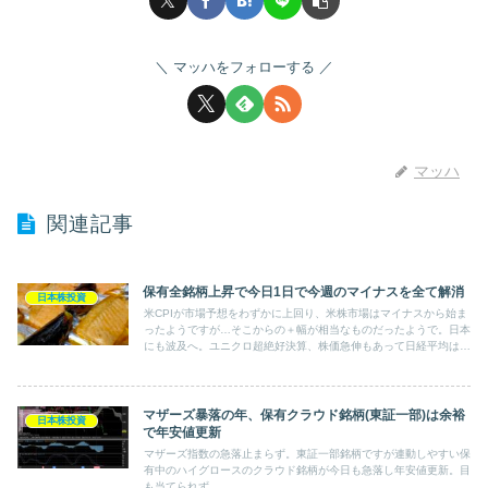
マッハをフォローする
マッハ
関連記事
保有全銘柄上昇で今日1日で今週のマイナスを全て解消
日本株投資
米CPIが市場予想をわずかに上回り、米株市場はマイナスから始ま
ったようですが…そこからの＋幅が相当なものだったようで。日本
にも波及へ。ユニクロ超絶好決算、株価急伸もあって日経平均は
3％超の上昇。全面高相場で、保有銘柄は全て上昇。
マザーズ暴落の年、保有クラウド銘柄(東証一部)は余裕
日本株投資
で年安値更新
マザーズ指数の急落止まらず。東証一部銘柄ですが連動しやすい保
有中のハイグロースのクラウド銘柄が今日も急落し年安値更新。目
も当てられず。