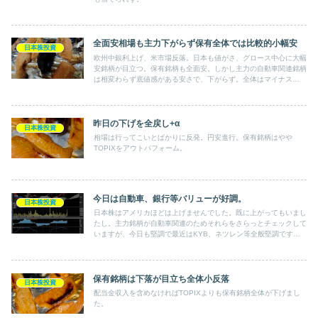
全面安相場も主力下がらず保有全体では比較的小幅安
日本株投資
欧州中銀利上げ、米市場反落。日本も値がさ、グロース中心に大幅
安銘柄が目立つ。保有銘柄も全面安。しかし主力の自動車関連銘柄
は相変わらず底値感がある安さで、下がらず。全体はマイナス
0.79%とTOPIX(マイナス1.32%)よりは小幅な下げ。
昨日の下げを全戻し+α
日本株投資
相場は行ってこいとばかりに反発。円安進行。保有銘柄はやや
TOPIXをアウトパフォーム。
今日は自動車、銀行等バリューが好調。
日本株投資
日本株はアメリカほどは上げませんでした。既に上がってもいまし
たし。主力銘柄が自動車関連のためそれらをさらっとチェックして
いますが、今日も堅調で最近はKYB、ネツレン等全般堅調です。
不動産は良くなかったようです。
保有銘柄は下落が目立ち全体小反落
日本株投資
配当金収入を含めなければTOPIXよりも保有銘柄全体が下げまし
た。