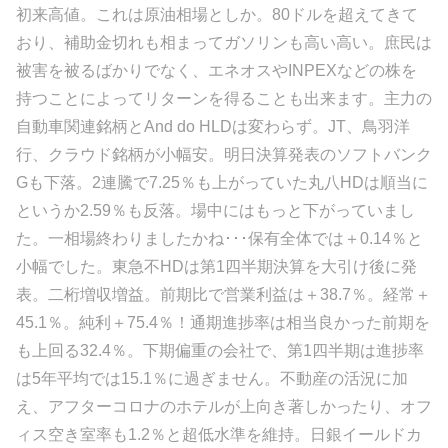
初来高値。これは原油相場としか。80ドルを超えてきて
おり、補助金切れも相まってガソリンも高い高い。庶民は
被害を被るばかりでなく、エネオスやINPEXなどの株を
持つことによってリターンを得ることも出来ます。主力の
自動車関連銘柄とAnd do HLDは変わらず。JT、鳥羽洋
行、クラウド銘柄が小幅安。明日決算発表のソフトバンク
Gも下落。2連騰で7.25％も上がっていた丸八HDは順当に
というか2.59％も反落。場中にはもっと下がっていまし
た。一相場終わりましたかね･･･保有全体では＋0.14％と
小幅でした。東急不HDは第1四半期決算を大引け後に発
表。二桁増収増益。前期比で営業利益は＋38.7％。経常＋
45.1％。純利＋75.4％！通期進捗率は相当良かった前期を
も上回る32.4％。下期偏重の会社で、第1四半期は進捗率
は5年平均では15.1％に過ぎません。不動産の活況に加
え、アフターコロナのホテルが上向き著しかったり、オフ
ィス空き室率も1.2％と超低水準を維持。日銀イールドカ