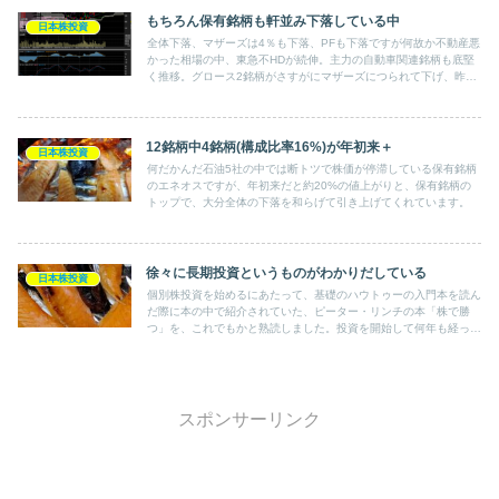
もちろん保有銘柄も軒並み下落している中
日本株投資
全体下落、マザーズは4％も下落、PFも下落ですが何故か不動産悪
かった相場の中、東急不HDが続伸。主力の自動車関連銘柄も底堅
く推移。グロース2銘柄がさすがにマザーズにつられて下げ、昨日
年高値更新のソニーも下げ、全体ではちょうどジャスダックと同じ
くらいの下げ。
12銘柄中4銘柄(構成比率16%)が年初来＋
日本株投資
何だかんだ石油5社の中では断トツで株価が停滞している保有銘柄
のエネオスですが、年初来だと約20%の値上がりと、保有銘柄の
トップで、大分全体の下落を和らげて引き上げてくれています。
徐々に長期投資というものがわかりだしている
日本株投資
個別株投資を始めるにあたって、基礎のハウトゥーの入門本を読ん
だ際に本の中で紹介されていた、ピーター・リンチの本「株で勝
つ」を、これでもかと熟読しました。投資を開始して何年も経って
やっと実感として内容の正しさを理解できる部分が多々あります。
スポンサーリンク