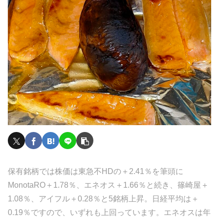
保有銘柄では株価は東急不HDの＋2.41％を筆頭に
MonotaRO＋1.78％、エネオス＋1.66％と続き、篠崎屋＋
1.08％、アイフル＋0.28％と5銘柄上昇。日経平均は＋
0.19％ですので、いずれも上回っています。エネオスは年