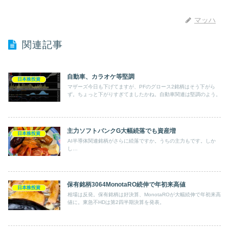
マッハ
関連記事
自動車、カラオケ等堅調
日本株投資
マザーズ今日も下げてますが、PFのグロース2銘柄はそう下がら
ず。ちょっと下がりすぎてましたかね。自動車関連は堅調のよう。
主力ソフトバンクG大幅続落でも資産増
日本株投資
AI半導体関連銘柄がさらに続落ですか。うちの主力もです。しか
し…
保有銘柄3064MonotaRO続伸で年初来高値
日本株投資
相場は反発。保有銘柄は好決算、MonotaROが大幅続伸で年初来高
値に。東急不HDは第2四半期決算を発表。