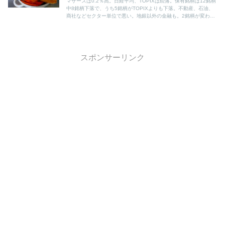
マザーズは0.2％高。日経平均、TOPIXは続落。保有銘柄は12銘柄
中8銘柄下落で、うち5銘柄がTOPIXよりも下落。不動産、石油、
商社などセクター単位で悪い。地銀以外の金融も。2銘柄が変わら
ず。上昇は主力の自動車関連銘柄とMonotaROのみ。それだけで全
体を＋へ。
スポンサーリンク