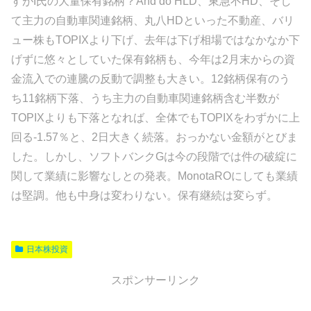
すがI氏の大量保有銘柄？And do HLD、東急不HD、そし
て主力の自動車関連銘柄、丸八HDといった不動産、バリ
ュー株もTOPIXより下げ、去年は下げ相場ではなかなか下
げずに悠々としていた保有銘柄も、今年は2月末からの資
金流入での連騰の反動で調整も大きい。12銘柄保有のう
ち11銘柄下落、うち主力の自動車関連銘柄含む半数が
TOPIXよりも下落となれば、全体でもTOPIXをわずかに上
回る-1.57％と、2日大きく続落。おっかない金額がとびま
した。しかし、ソフトバンクGは今の段階では件の破綻に
関して業績に影響なしとの発表。MonotaROにしても業績
は堅調。他も中身は変わりない。保有継続は変らず。
日本株投資
スポンサーリンク