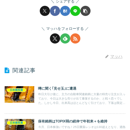
シェアする
マッハをフォローする
マッハ
関連記事
噂に聞く｢見せ玉｣に遭遇
日本株投資
昨日大引け後に、主力の自動車関連銘柄に大量の特売り注文が入っ
ており、今日は大きな売りが出て暴落するのか、と戦々恐々でし
た。しかし今日、出来高はほとんどなく引けており、下落は限定
的。とは言え相場の割には大きく落ちてしまいました。
保有銘柄はTOPIX弱の続伸で年初来＋を維持
日本株投資
今月、日本株強いですね！25日騰落レシオは130超えとなり、過熱