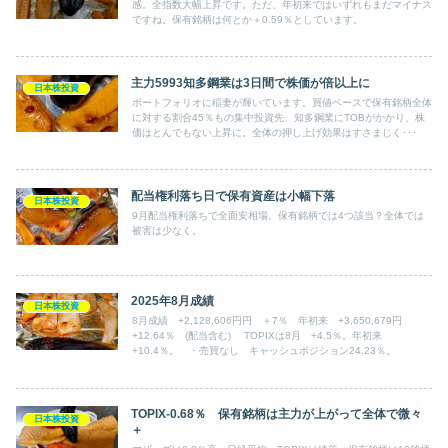
感。全指数大幅上昇です。ただ、年初来ではいずれもまだマイナス
ですね。保有銘柄は何とか＋0.59％としています。
主力5993知多鋼業は3日間で株価が倍以上に
日本株投資
ポートフォリオに稲妻が輝いています。買値ベースで保有銘柄全体
に対する割合45％もの集中投資先、知多鋼業にTOBがかかり、株
価はとんでもない上昇に。全体の押し上げ効果はすさまじく･･･
配当権利落ち日で保有資産は小幅下落
日本株投資
9月配当権利落ちで全面安相場。保有銘柄では4つ該当？全体では
被害は少なく。
2025年8月成績
日本株投資
8月成績 +2,128,606円円 ＋7％ 年初来 +3,650,679円
+12.64％ (配当含む) TOPIXは8月 +4.5％。年初来
+10.4％。 ・売買なし キャッシュポジション24.23％。
TOPIX-0.68％ 保有銘柄は主力が上がって全体で微々
日本株投資
＋