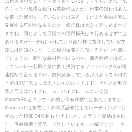
た資金運用をしてキズを大きくしたようですね。また、別
のもっと小規模な銀行も業務停止とか。日本の銀行はあん
な偏った運用をしていないとは言え、まだまだ金融不安に
発展する可能性をみるのか、銀行株は大きく売り込まれて
ますね。同じような原理での運用損失は各行あるはずでは
ありますが･･･それはかねてより銀行株に投資している方
達には周知のこと。この後の展開を注視するといった感じ
でしょうか。新たな悪材料が出るのか。保有銘柄では米シ
リコンバレー新興企業に多く投資するソフトバンクGが関
連銘柄と言えますが、前日急落しているだけあって今日の
下落はTOPIXよりは大きいもののマイルド。それと新興企
業と言えばハイグロース、ハイグロースといえば
MonotaROとクラウド銘柄が保有銘柄ではあたりますが、
MonotaROは折悪しく外資系証券によるレーティング下げ
があった模様で4％超も下げました。クラウド銘柄は今日
唯一保有銘柄で反発、上昇しています。小幅ですが･･･さ