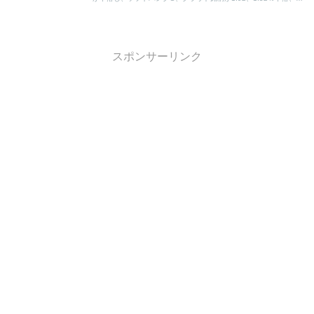
ザーズに連動しがちなグロースのMonotaROは月次がいいせいか
3％弱逆行高に。全体－0.32％。TOPIX－0.23％。
スポンサーリンク