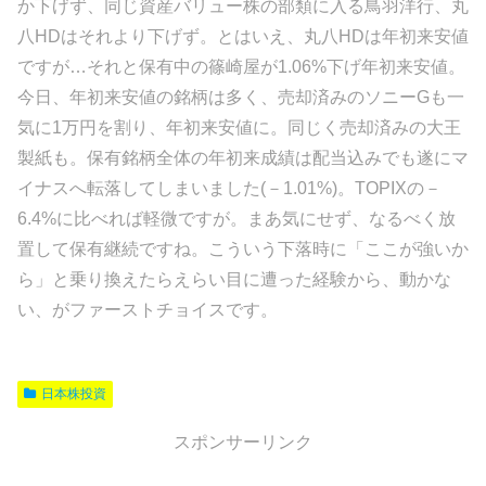
か下げず、同じ資産バリュー株の部類に入る鳥羽洋行、丸
八HDはそれより下げず。とはいえ、丸八HDは年初来安値
ですが…それと保有中の篠崎屋が1.06%下げ年初来安値。
今日、年初来安値の銘柄は多く、売却済みのソニーGも一
気に1万円を割り、年初来安値に。同じく売却済みの大王
製紙も。保有銘柄全体の年初来成績は配当込みでも遂にマ
イナスへ転落してしまいました(－1.01%)。TOPIXの－
6.4%に比べれば軽微ですが。まあ気にせず、なるべく放
置して保有継続ですね。こういう下落時に「ここが強いか
ら」と乗り換えたらえらい目に遭った経験から、動かな
い、がファーストチョイスです。
日本株投資
スポンサーリンク