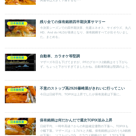
関連等は大きく下落するも･･･
残り全ての保有銘柄四半期決算サマリー
日本株投資
今決算シーズンでの四半期決算、先週エネオス、サイボウズ、丸八
HD、And do HLDが発表となり、保有銘柄すべてが出そろいまし
た。まとめを。
自動車、カラオケ等堅調
日本株投資
マザーズ今日も下げてますが、PFのグロース2銘柄はそう下がら
ず。ちょっと下がりすぎてましたかね。自動車関連は堅調のよう。
不意のストップ高2926篠崎屋がきれいに行ってこい
日本株投資
今日は日経平均、TOPIXは上昇でしたが保有資産は下落に。
保有銘柄は何だかんだで週次TOPIX並み上昇
日本株投資
日経平均、一時年高値？からの利益確定優勢の下落へ。TOPIXも
小幅下落。マザーズは－1.74％と大幅。保有銘柄は12のうち9銘柄
が下落し、ソフトバンクG、クラウド銘柄が1.92、1.52％下落、マ