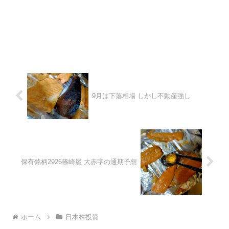
9月は下落相場 しかし不動産強し
保有銘柄2926篠崎屋 大赤字の通期予想
ホーム
日本株投資