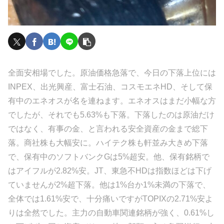
全面安相場でした。原油価格急落で、今日の下落上位には
INPEX、出光興産、富士石油、コスモエネHD、そして保
有中のエネオスが名を連ねます。エネオスはまだ小幅な方
でしたが、それでも5.63%も下落。下落したのは原油だけ
ではなく、有事の金、と言われる安全資産の金まで総下
落。商社株も大幅安に。ハイテク株も軒並み大きめ下落
で、保有中のソフトバンクGは5%超安。他、保有銘柄で
はアイフルが2.82%安。JT、東急不HDは指数ほどは下げ
ていませんが2%超下落。他は1%台か1%未満の下落で、
全体では1.61%安で、十分痛いですがTOPIXの2.71%安よ
りは全然でした。主力の自動車関連銘柄が強く、0.61%し