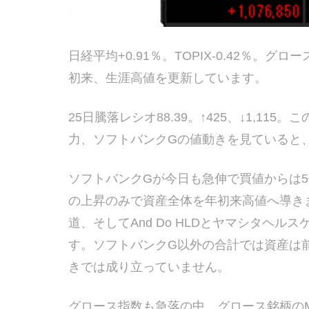
日経平均+0.91％。TOPIX-0.42％。グロ
初来、生涯高値を更新しています。
25日騰落レシオ88.39。↑425、↓1,1
力、ソフトバンクGの値動きを見ていると
ソフトバンクGが今日も急伸で買値からは5倍
の上昇のみで資産全体を年初来高値へ導き
道、そしてAnd Do HLDとヤマシタヘ
す。ソフトバンクG以外の合計では資産は
きでは成り立っていません。
グロース指数も急落の中、グロース銘柄のM