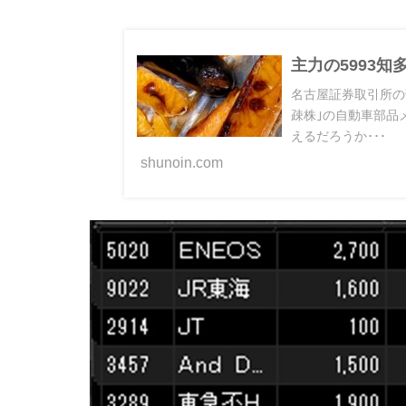
主力の5993知
名古屋証券取引所の
疎株｣の自動車部品
えるだろうか･･･
shunoin.com