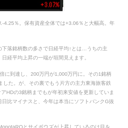
ース-4.25％。保有資産全体では+3.06％と大幅高。年
15。この下落銘柄数の多さで日経平均↑とは…うちの主
、日経平均上昇の一端が垣間見えます。
に到達し、200万円が1,000万円に。その1銘柄
ました。が、その裏でもう片方の主力東海旅客鉄
ルスケアHDの3銘柄までもが年初来安値を更新していま
前日比マイナスと、今年は本当にソフトバンクG抜
onotaROとサイボウズが上昇しているのは目を