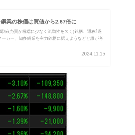
多鋼業の株価は買値から2.67倍に
薄板(売買が極端に少なく流動性を欠く)銘柄、通称｢過
メーカー、知多鋼業を主力銘柄に据えようなどと誰が考
2024.11.15