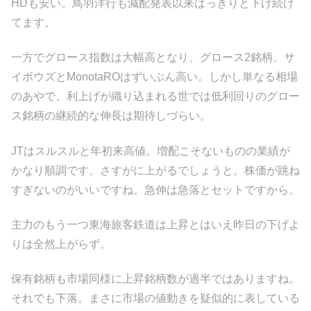
HDも安い。鳥羽洋行も減配発表以来はっきりと下げ続け
てます。
一方でグロース指数は大幅高となり、グロース2銘柄、サ
イボウズとMonotaROはずいぶん高い。しかし単なる相場
のあやで、利上げが織り込まれる世では低利回りのグロー
ス銘柄の継続的な伸長は期待しづらい。
JTはスルスルと年初来高値。増配こそないものの業績が
かなり順調です。さすがに上がるでしょうと。株価が跳ね
すぎないのがいいですね。急伸は急落とセットですから。
主力のもう一つ東海旅客鉄道は上昇とはいえ昨日の下げよ
りは全然上がらず。
保有銘柄も市場同様に上昇銘柄数が過半ではありますね。
それでも下落。まさに市場の値動きを疑似的に表している