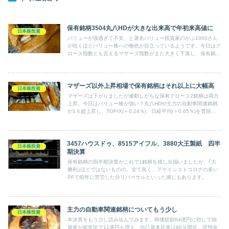
保有銘柄3504丸八HDが大きな出来高で年初来高値に
日本株投資
バリューが強過ぎて不安、と著名バリュー投資家のかぶ1000さん
が呟くほどバリュー株への物色が目立っているようです。今日はグ
ロース指数とも言えるマザーズ指数がまた大きく下落し、保有銘柄
でも連動しやすいソフトバンクG、MonotaRO、クラウド銘柄が大
きくやられましたが、バリュー株の丸八HDが大きく買われ、年初
来高値に。
マザーズ以外上昇相場で保有銘柄はそれ以上に大幅高
日本株投資
マザーズは下がりましたが連動しがちな保有グロース2銘柄は両方
上昇。今日はバリュー株が強い？丸八HDや主力の自動車関連銘柄
が1％超上昇し、TOPIX(＋0.24％)、日経平均(＋0.65％)を普段は
上回らないのに大きく上回り、全体も＋0.89％と大きめに上昇。
3457ハウスドゥ、8515アイフル、3880大王製紙 四半
日本株投資
期決算
保有銘柄の四半期決算がこれで1銘柄を残し出揃いましたが、｢大
勝利｣ほどではないものの、全て良く、アゲインストコロナの多い
PFで前年に苦労した分リバーサルといった感じもあります。
主力の自動車関連銘柄についてもう少し
日本株投資
本決算をもう少し読み込んでみます。時価総額64億円に対して純
資産が前年比で11億円も増え、自己資本比率は80％間近。現預金