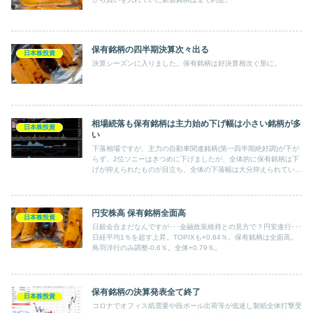
保有銘柄の四半期決算次々出る
日本株投資
決算シーズンに入りました。保有銘柄は好決算相次ぐ形に。
相場続落も保有銘柄は主力始め下げ幅は小さい銘柄が多
日本株投資
い
下落相場ですが、主力の自動車関連銘柄(第一四半期絶好調)が下が
らず、2位ソニーはきつめに下げましたが、全体的に保有銘柄は下
げが抑えられたものが目立ち、全体の下落幅は大分抑えられていま
す。
円安株高 保有銘柄全面高
日本株投資
日銀会合まだなんですが･･･金融政策維持との見方で？円安進行･･･
日経平均1％を超す上昇。TOPIXも+0.84％。保有銘柄は全面高。
鳥羽洋行のみ調整-0.6％。全体+0.79％。
保有銘柄の決算発表全て終了
日本株投資
コロナでオフィス紙需要や段ボール出荷等が低迷し製紙全体打撃受