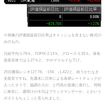
※画像の評価損益前日比率はキャッシュを含まない株式の
みのもの。
日経平均-1.79％。TOPIX-2.13％。グロース-1.35％。保有
資産全体では-1.27％と、ややマイルドな下げ。
25日騰落レシオ127.76。↑156、↓1,422と、紛うかたなき
全面安ですね。先週末に日米による為替レートチェックが
入ったそうで、協調介入か、と円高が急激に進行し、同時
に株安に。週明けの今日はブラックマンデーか、とかいう
ポストもちょこっと見られました。