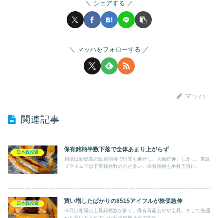
シェアする
マッハをフォローする
マッハ
関連記事
保有銘柄半数下落で全体あまり上がらず
日本株投資
相場は新総裁の政策期待で円安も進行し、大幅続伸。しかし、東証
プライムでは下落銘柄数の方が多い。保有銘柄も半数下落に。
買い増したばかりの8515アイフルが株価急伸
日本株投資
今日は相場は上昇銘柄数が多く、保有資産もやや上昇。そして先週
から買いを入れていた新規銘柄は全て約定。