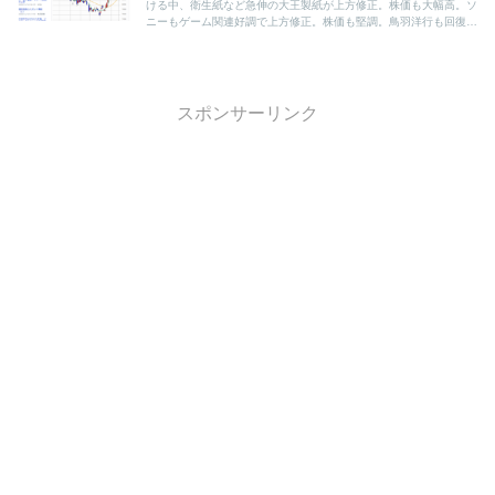
ける中、衛生紙など急伸の大王製紙が上方修正。株価も大幅高。ソ
ニーもゲーム関連好調で上方修正。株価も堅調。鳥羽洋行も回復鮮
明で、製造業とくに自動車関連に光が。
スポンサーリンク