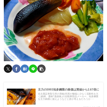
主力の5993知多鋼業の株価は買値から2.67倍に
名古屋証券取引所の薄板(売買が極端に少なく流動性を欠
く)銘柄、通称｢過疎株｣の自動車部品メーカー、知多鋼業
を主力銘柄に据えようなどと誰が考えるだろうか･･･