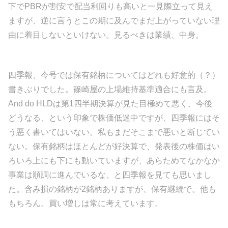
下でPBRが割安で配当利回りも高いと一見際立って見え
ますが、逆に言うとこの期に及んでまだ上がっていない理
由に着目しないといけない。見るべきは業績、中身。
四季報、今号では保有銘柄についてはどれも好意的（？）
書きぶりでした。篠崎屋の上場維持基準適合にも言及。
And do HLDは第1四半期決算が見た目極めて悪く、今後
どうなる、という印象で株価低迷中ですが、四季報にはそ
う悪く書いてはいない。私もまだそこまで悪いと断じてい
ない。保有銘柄はほとんどが好決算で、発表後の株価はい
ろいろ上にも下にも動いていますが、あらためてなかなか
事業は順調に進んでいるな、と四季報を見ても思いまし
た。含み損の銘柄が2銘柄ありますが、保有継続で。他も
もちろん。買い増しは常に考えています。