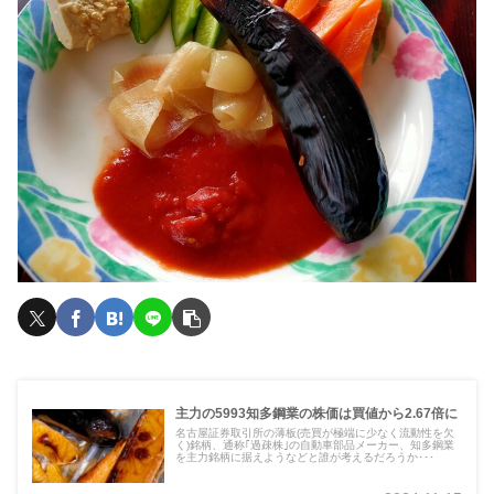
主力の5993知多鋼業の株価は買値から2.67倍に
名古屋証券取引所の薄板(売買が極端に少なく流動性を欠
く)銘柄、通称｢過疎株｣の自動車部品メーカー、知多鋼業
を主力銘柄に据えようなどと誰が考えるだろうか･･･