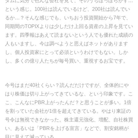
ダムに気分で色んな会社を見て、そのうちほっぽらかす…
という感じ。100社は読んでいるけど、200社は読んでい
るか…？そんな感じでも、いちおう投資開始から7年で、
同期間のTOPIXよりは少しだけ上回る資産の上昇を見てい
ます。四季報はあえて読まないという人でも優れた成績の
人もいますし、今は調べようと思えばネットがあります
し、個人投資家にとって必須というわけでもない。しか
し、多くの億り人たちが毎号買い、重視するお宝です。
今号はまだ40社くらい？読んだだけですが、全体的にや
はり株価は切り上がってきているな、という印象です。こ
こ、こんなにPBR上がったんだ？と思うことが多い。1倍
を割っていた会社が1倍を超えてきている。やはり東証の
号令は無視できなかった。株主還元強化、増配、自社株買
い、あるいは「PBRを上げる宣言」などで、割安銘柄が
目に見えて減っている。