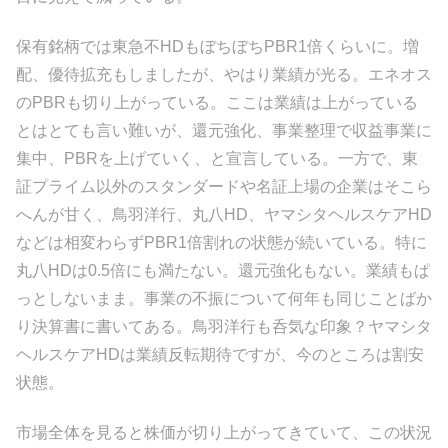
保有銘柄では東急不HDもぼちぼちPBR1倍くらいに。増
配、優待拡充もしましたが、やはり業績が光る。エネオス
のPBRも切り上がっている。ここは業績は上がっている
とはとても言い難いが、還元強化、事業整理で収益事業に
集中、PBRを上げていく、と宣言している。一方で、東
証プライム以外のスタンダードや名証上場の企業はそこら
へんが甘く、鳥羽洋行、丸八HD、ヤマシタヘルスケアHD
などは相変わらずPBR1倍割れの状態が続いている。特に
丸八HDは0.5倍にも満たない。還元強化もない。業績もぱ
っとしないまま。事業の不振について何年も同じことばか
り決算書に書いてある。鳥羽洋行も呑気な印象？ヤマシタ
ヘルスケアHDは業績反転期待ですが、今のところは割安
状態。
市場全体を見ると株価が切り上がってきていて、この状況