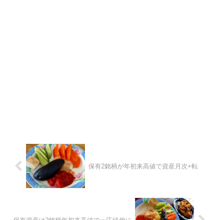
保有2銘柄が年初来高値で資産月次+転