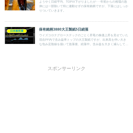
ようやく日経平均、TOPIX下がりましたが･･･年初からの相場の急
伸には一部除いて特に連動せずの保有銘柄ですが、下落にはしっか
りついていきます。
保有銘柄3880大王製紙5日続落
日本株投資
ウイズコロナグローステックのごとく昇竜の株価上昇を見せていた
現在PF内で含み益率トップの大王製紙ですが、出来高を伴い大き
な包み足陰線を描いて急落後、続落中。含み益を大きく減らしてい
ます。
スポンサーリンク