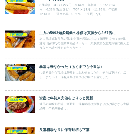
日本株投資
3月成績 -3,371,227円 -9.64％ 年初来 ‐2,155,814
円 -6.39％(配当含む) TOPIXは3月 -11.19％。年初来
+2.61％。 現金比率・0.71％ ・売買 なし
主力の5993知多鋼業の株価は買値から2.67倍に
日本株投資
名古屋証券取引所の薄板(売買が極端に少なく流動性を欠く)銘柄、
通称｢過疎株｣の自動車部品メーカー、知多鋼業を主力銘柄に据えよ
うなどと誰が考えるだろうか･･･
暴落は来なかった（あくまでも今週は）
日本株投資
今週初日から市場は急落をにおわせましたが、そうは下げず、戻
し、また下げ、保有資産は週次は小幅に下落でした。
資産は年初来安値をごりっと更新
日本株投資
連日の大幅安相場。全面安。保有銘柄は指数よりは小幅ながら大幅
続落、年初来安値に。
反落相場なりに保有銘柄も下落
日本株投資