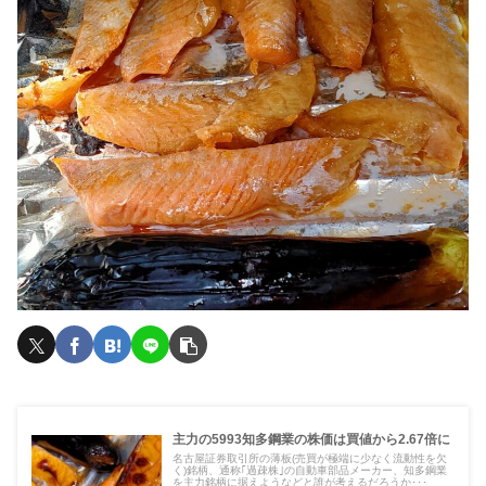
主力の5993知多鋼業の株価は買値から2.67倍に
名古屋証券取引所の薄板(売買が極端に少なく流動性を欠
く)銘柄、通称｢過疎株｣の自動車部品メーカー、知多鋼業
を主力銘柄に据えようなどと誰が考えるだろうか･･･