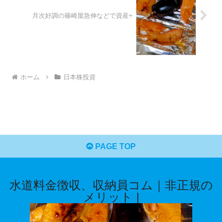
月次好調の篠崎屋急伸などで資産+
ホーム
日本株投資
PAGE TOP