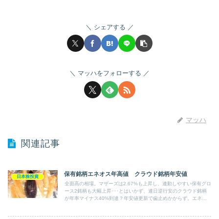
シェアする
マッハをフォローする
マッハ
関連記事
保有銘柄エネオス年高値 クラウド銘柄年安値
日本株投資
全面高の相場。マザーズは2.67%も上昇し、連動しやすい保有グロ
ース2銘柄も大幅上昇･･･とはいかず、連日逆行安のクラウド銘柄
が年率マイナス40%到達？年安値更新で歯止めかからず。エネオ
スは年初来高値ですが微続伸にとどめ、主力の自動車関連銘柄は相
変わらず変わらず。全体ではTOPIXの3分の2程度の上昇でした。