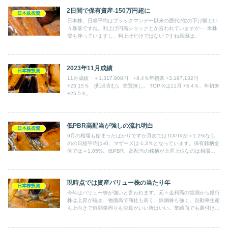
2日間で保有資産-150万円超に
日本株投資
日本株、日経平均はブラックマンデー以来の歴代2位の下げ幅とい
う暴落ですね。利上げ円高ショックとか言われていますが･･･米株
安も伴っていますし、利上げだけではないですね原因は。
2023年11月成績
日本株投資
11月成績 ＋1,317,908円 +8.4％年初来 +3,197,132円
+23.15％ (配当含む)。売買無し。 TOPIXは11月 +5.4％、年初来
+25.5％。
低PBR高配当が強しの流れ明白
日本株投資
9月の相場も始まったばかりですが月次ではTOPIXが＋1.2%なも
のの日経平均は±0、マザーズは-1.3％となっています。保有銘柄全
体では＋1.05%。低PBR、高配当の銘柄が上昇上位なのは相場と
保有銘柄に共通しているところです。
現時点では資産バリュー株の当たり年
日本株投資
今年はバリュー株が強いと言われます。元々金利高の観測から銀行
株は上昇が続き、物価高で商社も高く、鉄鋼株も強く、自動車生産
も上向きで自動車周りも決算がいい所はいい。業績面でも裏付けが
ある上、景気後退懸念に金利上昇は安全性の面でも割安資産バリュ
ー株に物色が向くのか。