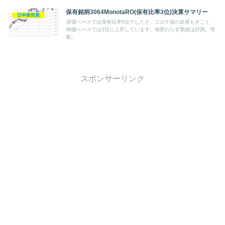
保有銘柄3064MonotaRO(保有比率3位)決算サマリー
日本株投資
原価ベースでは保有比率5位でしたが、コロナ後の反発もすごく、
時価ベースでは3位に上昇しています。相変わらず業績は好調。増
配。
スポンサーリンク