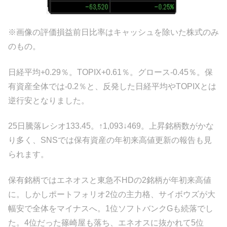
※画像の評価損益前日比率はキャッシュを除いた株式のみ
のもの。
日経平均+0.29％。TOPIX+0.61％。グロース-0.45％。保
有資産全体では-0.2％と、反発した日経平均やTOPIXとは
逆行安となりました。
25日騰落レシオ133.45。↑1,093↓469。上昇銘柄数がかな
り多く、SNSでは保有資産の年初来高値更新の報告も見
られます。
保有銘柄ではエネオスと東急不HDの2銘柄が年初来高値
に。しかしポートフォリオ2位の主力格、サイボウズが大
幅安で全体をマイナスへ。1位ソフトバンクGも続落でし
た。4位だった篠崎屋も落ち、エネオスに抜かれて5位