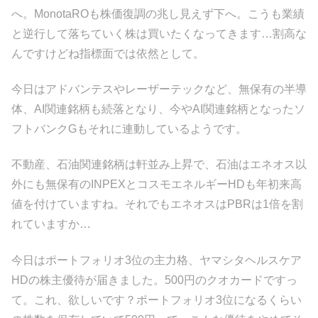
へ。MonotaROも株価復調の兆し見えず下へ。こうも業績
と逆行して落ちていく株は買いたくなってきます…割高な
んですけどね指標面では依然として。
今日はアドバンテスやレーザーテックなど、無保有の半導
体、AI関連銘柄も続落となり、今やAI関連銘柄となったソ
フトバンクGもそれに連動しているようです。
不動産、石油関連銘柄は軒並み上昇で、石油はエネオス以
外にも無保有のINPEXとコスモエネルギーHDも年初来高
値を付けていますね。それでもエネオスはPBRは1倍を割
れていますか…
今日はポートフォリオ3位の主力格、ヤマシタヘルスケア
HDの株主優待が届きました。500円のクオカードですっ
て。これ、欲しいです？ポートフォリオ3位になるくらい