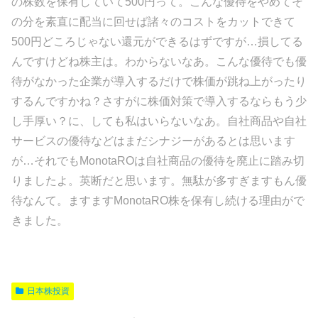
の株数を保有していて500円って。こんな優待をやめてそ
の分を素直に配当に回せば諸々のコストをカットできて
500円どころじゃない還元ができるはずですが…損してる
んですけどね株主は。わからないなあ。こんな優待でも優
待がなかった企業が導入するだけで株価が跳ね上がったり
するんですかね？さすがに株価対策で導入するならもう少
し手厚い？に、しても私はいらないなあ。自社商品や自社
サービスの優待などはまだシナジーがあるとは思います
が…それでもMonotaROは自社商品の優待を廃止に踏み切
りましたよ。英断だと思います。無駄が多すぎますもん優
待なんて。ますますMonotaRO株を保有し続ける理由がで
きました。
日本株投資