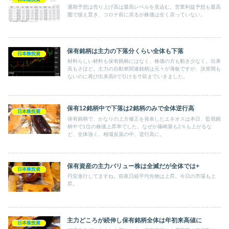
通期予想は売り上げ高は最高レベルを見込む。営業利益予想も最高
圏で据え置き、コロナ前に戻るが株価は全く戻っていない。
保有銘柄は主力の下落分くらい全体も下落
日本株投資
材料らしい材料も保有銘柄にはなく、株価の方も動き少なく。出来
高もさほど。主力の自動車関連銘柄は元々が薄板ですが、決算間も
ないのに再び出来高0で引ける寸前までいきました。
保有12銘柄中で下落は2銘柄のみで全体逆行高
日本株投資
保有銘柄で、かなりの上方修正を発表したエネオスは本日、監視銘
柄中で1位の株価上昇率でした。なぜか篠崎屋も2％も上がるな
ど、全体強く、相場反落の中、逆行高に。
保有資産の主力バリュー株は全滅だが全体では+
日本株投資
円安進行してますね。前夜日経平均先物は上昇。今日の市場も上
昇。
主力どころが続伸し保有銘柄全体は年初来高値に
日本株投資