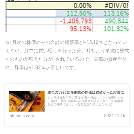
※↑月次の株価のみの合計の騰落率が+13.16％となってい
ますが、月中に買い増しを行った分、月初より単純に株式
そのものが増えた分が+されているので、実際の資産全体
の上昇率は+1.82％が正しいです。
主力の5993知多鋼業の株価は買値から2.67倍に
名古屋証券取引所の薄板(売買が極端に少なく流動性を欠
く)銘柄、通称｢過疎株｣の自動車部品メーカー、知多鋼業
を主力銘柄に据えようなどと誰が考えるだろうか･･･
2024.11.15
shunoin.com