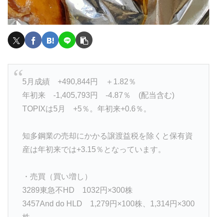
5月成績 +490,844円 ＋1.82％
年初来 -1,405,793円 -4.87％ (配当含む)
TOPIXは5月 +5％。年初来+0.6％。
知多鋼業の売却にかかる譲渡益税を除くと保有資
産は年初来では+3.15％となっています。
・売買（買い増し）
3289東急不HD 1032円×300株
3457And do HLD 1,279円×100株、1,314円×300