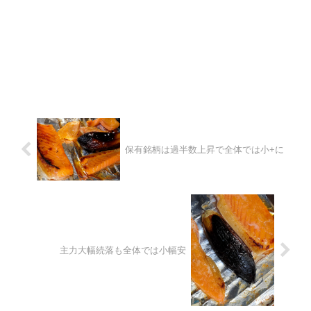
保有銘柄は過半数上昇で全体では小+に
主力大幅続落も全体では小幅安