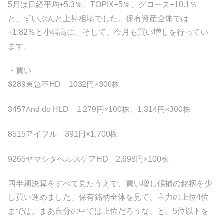
5月は日経平均+5.3％、TOPIX+5％、グロース+10.1％
と、ずいぶんと上昇相場でした。保有資産全体では
+1.82％と小幅高に。そして、今月も買い増しを行ってい
ます。
・買い
3289東急不HD 1032円×300株
3457And do HLD 1,279円×100株、1,314円×300株
8515アイフル 391円×1,700株
9265ヤマシタヘルスケアHD 2,698円×100株
四半期決算をすべて見たうえで、買い増し候補の銘柄を少
し買い進めました。保有銘柄全体を見て、主力の上位4位
までは、まあ自分の中では上位だろうな、と。5位以下を