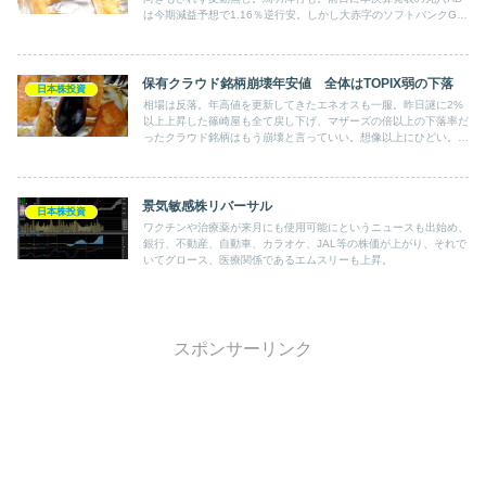
は今期減益予想で1.16％逆行安。しかし大赤字のソフトバンクGは
12％以上も急反発。爆益決算を場中に発表＋大規模自社株買いの
エネオスも出来高を伴い6.5％ほども急伸。全体ではTOPIX弱の上
昇を見せた。
保有クラウド銘柄崩壊年安値 全体はTOPIX弱の下落
日本株投資
相場は反落。年高値を更新してきたエネオスも一服。昨日謎に2%
以上上昇した篠崎屋も全て戻し下げ、マザーズの倍以上の下落率だ
ったクラウド銘柄はもう崩壊と言っていい。想像以上にひどい。こ
の1銘柄の損失でエネオスなどの年初来の＋を吹き飛ばす。全体で
は主力の自動車関連銘柄が微下げにとどめるなど、TOPIXより小
幅安。
景気敏感株リバーサル
日本株投資
ワクチンや治療薬が来月にも使用可能にというニュースも出始め、
銀行、不動産、自動車、カラオケ、JAL等の株価が上がり、それで
いてグロース、医療関係であるエムスリーも上昇。
スポンサーリンク