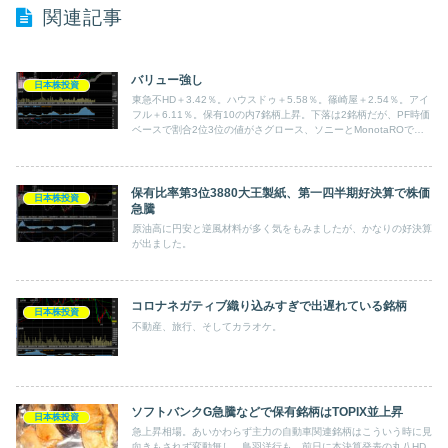
関連記事
バリュー強し
日本株投資
東急不HD＋3.42％。ハウスドゥ＋5.58％。篠崎屋＋2.54％。アイ
フル＋6.11％。保有10の内7銘柄上昇。下落は2銘柄だが、PF時価
ベースで割合2位3位の値がさグロース、ソニーとMonotaROで下
げも大きく全体では小幅の上昇にとどまる。
保有比率第3位3880大王製紙、第一四半期好決算で株価
日本株投資
急騰
原油高に円安と逆風材料が多く気をもみましたが、かなりの好決算
が出ました。
コロナネガティブ織り込みすぎで出遅れている銘柄
日本株投資
不動産、旅行、そしてカラオケ。
ソフトバンクG急騰などで保有銘柄はTOPIX並上昇
日本株投資
急上昇相場。あいかわらず主力の自動車関連銘柄はこういう時に見
向きもされず変動無し。鳥羽洋行も。前日に本決算発表の丸八HD