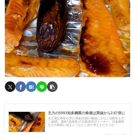
主力の5993知多鋼業の株価は買値から2.67倍に
名古屋証券取引所の薄板(売買が極端に少なく流動性を欠
く)銘柄、通称｢過疎株｣の自動車部品メーカー、知多鋼業
を主力銘柄に据えようなどと誰が考えるだろうか･･･