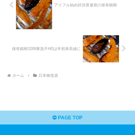
アイフル始め好決算連発の保有銘柄
保有銘柄3289東急不HDは年初来高値に
ホーム
日本株投資
PAGE TOP