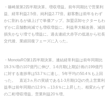
・篠崎屋第2四半期決算。増収増益。前年同期比で営業利
益、経常利益2.5倍。純利益2.77倍。顧客数は前年をわず
かに割れるが値上げで単価アップ。加盟店卸セクターもわ
ずかに店舗数純減でも増収増益に。利益率大幅改善。減損
損失かなり増でも増益に。過去連続大赤字の低迷から社長
交代後、業績回復フェーズに入った。
・MonotaRO第1四半期決算。連結経常利益は前年同期比
19.3％増の107億円に伸び、1-6月期(上期)計画の199億円
に対する進捗率は53.7％に達し、5年平均の50.4％も上回
った。 直近3ヵ月の実績である1-3月期(1Q)の売上営業利
益率は前年同期の12.9％→13.6％に上昇した。相変わらず
の二桁増収増益。営業利益20％増。