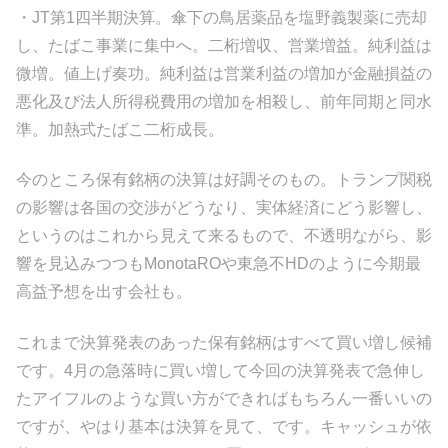
・JT第1四半期決算。傘下の鳥居薬品を塩野義製薬に売却
し、たばこ事業に集中へ。二桁増収、営業増益。純利益は
微増。値上げ奏功。純利益は営業利益の増加が金融損益の
悪化及び法人所得税費用の増加を相殺し、前年同期と同水
準。加熱式たばこ二桁成長。
今のところ保有銘柄の決算は好調そのもの。トランプ関税
の影響は各国の交渉がどうなり、実体経済にどう影響し、
というのはこれから見えて来るもので、不透明ながら、影
響を見込みつつもMonotaROや東急不HDのように今期最
高益予想を出す会社も。
これまで決算発表のあった保有銘柄はすべて買い増し候補
です。4月の急落時に買い増して今回の決算発表で急伸し
たアイフルのような買い方ができればもちろん一番いいの
ですが、やはり基本は決算を見て、です。キャッシュが依