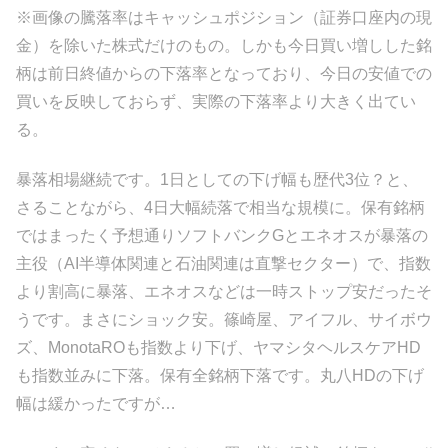
※画像の騰落率はキャッシュポジション（証券口座内の現
金）を除いた株式だけのもの。しかも今日買い増しした銘
柄は前日終値からの下落率となっており、今日の安値での
買いを反映しておらず、実際の下落率より大きく出てい
る。
暴落相場継続です。1日としての下げ幅も歴代3位？と、
さることながら、4日大幅続落で相当な規模に。保有銘柄
ではまったく予想通りソフトバンクGとエネオスが暴落の
主役（AI半導体関連と石油関連は直撃セクター）で、指数
より割高に暴落、エネオスなどは一時ストップ安だったそ
うです。まさにショック安。篠崎屋、アイフル、サイボウ
ズ、MonotaROも指数より下げ、ヤマシタヘルスケアHD
も指数並みに下落。保有全銘柄下落です。丸八HDの下げ
幅は緩かったですが…