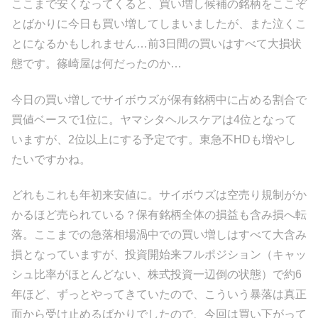
ここまで安くなってくると、買い増し候補の銘柄をここぞ
とばかりに今日も買い増してしまいましたが、また泣くこ
とになるかもしれません…前3日間の買いはすべて大損状
態です。篠崎屋は何だったのか…
今日の買い増しでサイボウズが保有銘柄中に占める割合で
買値ベースで1位に。ヤマシタヘルスケアは4位となって
いますが、2位以上にする予定です。東急不HDも増やし
たいですかね。
どれもこれも年初来安値に。サイボウズは空売り規制がか
かるほど売られている？保有銘柄全体の損益も含み損へ転
落。ここまでの急落相場渦中での買い増しはすべて大含み
損となっていますが、投資開始来フルポジション（キャッ
シュ比率がほとんどない、株式投資一辺倒の状態）で約6
年ほど、ずっとやってきていたので、こういう暴落は真正
面から受け止めるばかりでしたので、今回は買い下がって