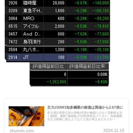
主力の5993知多鋼業の株価は買値から2.67倍に
名古屋証券取引所の薄板(売買が極端に少なく流動性を欠
く)銘柄、通称｢過疎株｣の自動車部品メーカー、知多鋼業
を主力銘柄に据えようなどと誰が考えるだろうか･･･
2024.11.15
shunoin.com