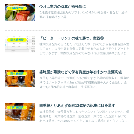
今月は主力の双翼が両極端に
日本株投資
5月最終営業日は主力のソフトバンクGが大幅反発するなど、過半
数の保有銘柄が上昇。
「ピーター・リンチの株で勝つ」実践⑨
日本株投資
株式投資を始めるにあたって読んだ本。始めてからも何度も読み返
してます。より中身を自分に定着させるためもありアウトプットを
していきます。実際投資を始めてみなければ理解は限界がありま
す。実践と勉強の行ったり来たり。
篠崎屋が暴騰などで保有資産は年初来かつ生涯高値
日本株投資
今日も上昇相場で、指数的には小幅ですが上昇銘柄数多く。保有銘
柄ではポートフォリオ2位と3位が年初来高値を大きく更新し、全
体でも3月26日以来の年初来、生涯高値に。
四季報とりあえず保有12銘柄の記事に目を通す
日本株投資
会社四季報、毎号買う割にもったいないくらい読んでいません。保
有銘柄と、同業種の他企業、監視企業、気になった企業くらいで、
あとは適当。かぶ1000さんくらい楽しみに通読するくらいになれ
れば全然違うんだろうなあ。