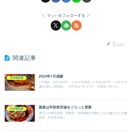
マッハをフォローする
マッハ
関連記事
2024年7月成績
日本株投資
7月成績 -245,652円 -1.24％年初来 ＋2,553,051円 ＋14.97％
(配当含む) 売買無し。TOPIXは7月 -0.5％ 年初来＋18.1％。
資産は年初来安値をごりっと更新
日本株投資
連日の大幅安相場。全面安。保有銘柄は指数よりは小幅ながら大幅
続落、年初来安値に。