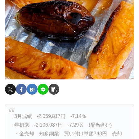
3月成績 -2,059,817円 -7.14％
年初来 -2,106,087円 -7.29％ (配当含む)
・全売却 知多鋼業 買い付け単価743円 売却