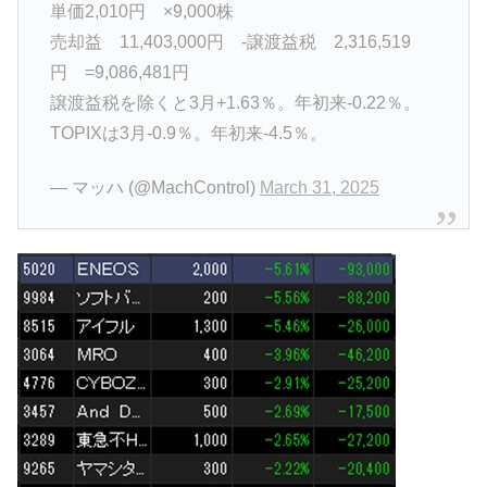
単価2,010円 ×9,000株
売却益 11,403,000円 -譲渡益税 2,316,519
円 =9,086,481円
譲渡益税を除くと3月+1.63％。年初来-0.22％。
TOPIXは3月-0.9％。年初来-4.5％。
— マッハ (@MachControl)
March 31, 2025