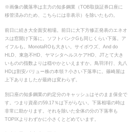
※画像の騰落率は主力の知多鋼業（TOB取扱証券口座に
移管済みのため、こちらには非表示）を除いたもの。
前日に続き大全面安相場。前日に大下方修正発表のエネオ
スは窓開け下落に。ソフトバンクGも同じくらい下落。ア
イフルも。MonotaROも大きい。サイボウズ、And do
HLD、東急不HD、ヤマシタヘルスケアHD、JTとて大き
いものの指数よりは穏やかといえますか。鳥羽洋行、丸八
HDは割安バリュー株の本領？小さい下落率に。篠崎屋は
上下ありましたが最終は変わらず。
別口座の知多鋼業の約定分のキャッシュはそのまま保全で
す。つまり資産の59.17％は下がらない。下落相場の時は
非常に助かります。それを除いた全体の分の下落率も
TOPIXよりわずかに小さくとどめています。