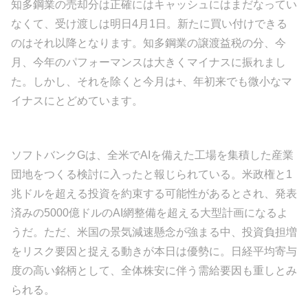
知多鋼業の売却分は正確にはキャッシュにはまだなってい
なくて、受け渡しは明日4月1日。新たに買い付けできる
のはそれ以降となります。知多鋼業の譲渡益税の分、今
月、今年のパフォーマンスは大きくマイナスに振れまし
た。しかし、それを除くと今月は+、年初来でも微小なマ
イナスにとどめています。
ソフトバンクGは、全米でAIを備えた工場を集積した産業
団地をつくる検討に入ったと報じられている。米政権と1
兆ドルを超える投資を約束する可能性があるとされ、発表
済みの5000億ドルのAI網整備を超える大型計画になるよ
うだ。ただ、米国の景気減速懸念が強まる中、投資負担増
をリスク要因と捉える動きが本日は優勢に。日経平均寄与
度の高い銘柄として、全体株安に伴う需給要因も重しとみ
られる。