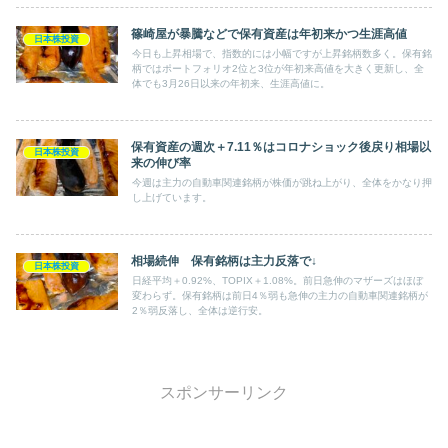
篠崎屋が暴騰などで保有資産は年初来かつ生涯高値
日本株投資
今日も上昇相場で、指数的には小幅ですが上昇銘柄数多く。保有銘
柄ではポートフォリオ2位と3位が年初来高値を大きく更新し、全
体でも3月26日以来の年初来、生涯高値に。
保有資産の週次＋7.11％はコロナショック後戻り相場以
日本株投資
来の伸び率
今週は主力の自動車関連銘柄が株価が跳ね上がり、全体をかなり押
し上げています。
相場続伸 保有銘柄は主力反落で↓
日本株投資
日経平均＋0.92%、TOPIX＋1.08%。前日急伸のマザーズはほぼ
変わらず。保有銘柄は前日4％弱も急伸の主力の自動車関連銘柄が
2％弱反落し、全体は逆行安。
スポンサーリンク