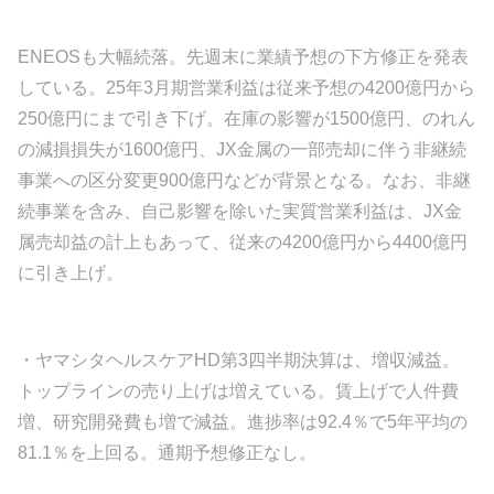
ENEOSも大幅続落。先週末に業績予想の下方修正を発表
している。25年3月期営業利益は従来予想の4200億円から
250億円にまで引き下げ。在庫の影響が1500億円、のれん
の減損損失が1600億円、JX金属の一部売却に伴う非継続
事業への区分変更900億円などが背景となる。なお、非継
続事業を含み、自己影響を除いた実質営業利益は、JX金
属売却益の計上もあって、従来の4200億円から4400億円
に引き上げ。
・ヤマシタヘルスケアHD第3四半期決算は、増収減益。
トップラインの売り上げは増えている。賃上げで人件費
増、研究開発費も増で減益。進捗率は92.4％で5年平均の
81.1％を上回る。通期予想修正なし。