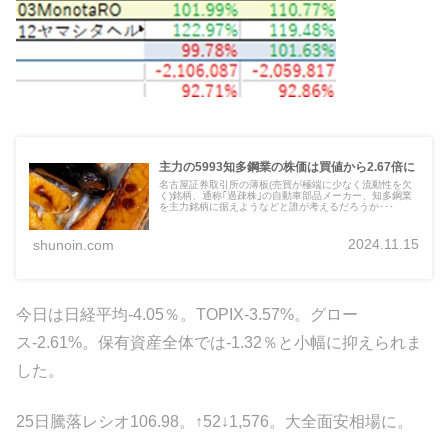
主力の5993知多鋼業の株価は買値から2.67倍に
名古屋証券取引所の薄板(売買が極端に少なく流動性を欠
く)銘柄、通称｢過疎株｣の自動車部品メーカー、知多鋼業
を主力銘柄に据えようなどと誰が考えるだろうか･･･
2024.11.15
shunoin.com
今日は日経平均-4.05％。TOPIX-3.57%。グロー
ス-2.61%。保有資産全体では-1.32％と小幅に抑えられま
した。
25日騰落レシオ106.98。↑52↓1,576。大全面安相場に。