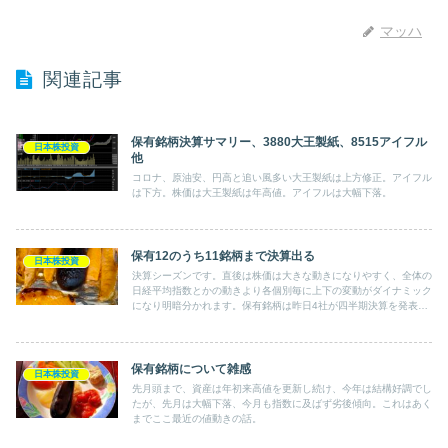
マッハ
関連記事
保有銘柄決算サマリー、3880大王製紙、8515アイフル
日本株投資
他
コロナ、原油安、円高と追い風多い大王製紙は上方修正。アイフル
は下方。株価は大王製紙は年高値。アイフルは大幅下落。
保有12のうち11銘柄まで決算出る
日本株投資
決算シーズンです。直後は株価は大きな動きになりやすく、全体の
日経平均指数とかの動きより各個別毎に上下の変動がダイナミック
になり明暗分かれます。保有銘柄は昨日4社が四半期決算を発表
し、これで12銘柄保有のうち未発表は2社のみとなりました。
保有銘柄について雑感
日本株投資
先月頭まで、資産は年初来高値を更新し続け、今年は結構好調でし
たが、先月は大幅下落、今月も指数に及ばず劣後傾向。これはあく
までここ最近の値動きの話。