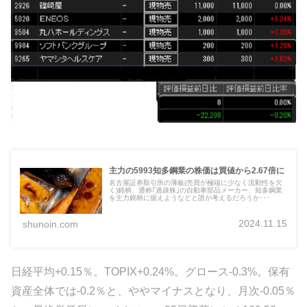
主力の5993知多鋼業の株価は買値から2.67倍に
名古屋証券取引所の薄板(売買が極端に少なく流動性を欠
く)銘柄、通称｢過疎株｣の自動車部品メーカー、知多鋼業
を主力銘柄に据えようなどと誰が考えるだろうか･･･
2024.11.15
shunoin.com
日経平均+0.15％。TOPIX+0.24%。グロース-0.3%。保有
資産全体では-0.2％と、ややマイナスとなり、月次-0.05％