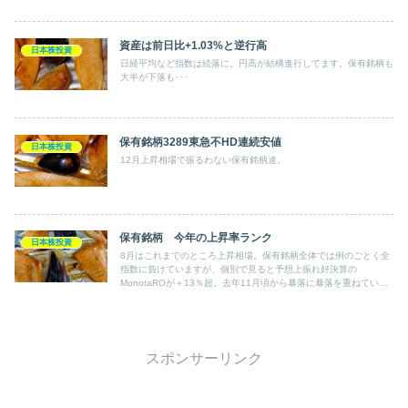
資産は前日比+1.03%と逆行高
日本株投資
日経平均など指数は続落に。円高が結構進行してます。保有銘柄も
大半が下落も･･･
保有銘柄3289東急不HD連続安値
日本株投資
12月上昇相場で振るわない保有銘柄達。
保有銘柄 今年の上昇率ランク
日本株投資
8月はこれまでのところ上昇相場。保有銘柄全体では例のごとく全
指数に負けていますが、個別で見ると予想上振れ好決算の
MonotaROが＋13％超。去年11月頃から暴落に暴落を重ねていた
クラウド銘柄が＋11％、東急不HDやAnd do HLDが不動産活況で
＋5％超と、大きな上昇もあります。
スポンサーリンク