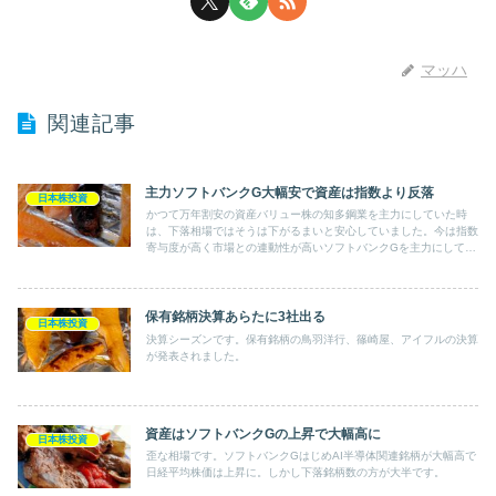
マッハ
関連記事
主力ソフトバンクG大幅安で資産は指数より反落
日本株投資
かつて万年割安の資産バリュー株の知多鋼業を主力にしていた時
は、下落相場ではそうは下がるまいと安心していました。今は指数
寄与度が高く市場との連動性が高いソフトバンクGを主力にしてい
るおかげ（？）で、上下動が激しいです。
保有銘柄決算あらたに3社出る
日本株投資
決算シーズンです。保有銘柄の鳥羽洋行、篠崎屋、アイフルの決算
が発表されました。
資産はソフトバンクGの上昇で大幅高に
日本株投資
歪な相場です。ソフトバンクGはじめAI半導体関連銘柄が大幅高で
日経平均株価は上昇に。しかし下落銘柄数の方が大半です。