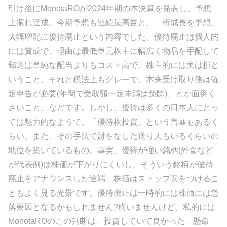
引け後にMonotaROが2024年期の本決算を発表し、予想
上振れ達成、今期予想も連続最高益と、二桁成長を予想、
大幅増配に優待廃止という内容でした。優待廃止は個人的
には賛成で、理由は最低単元株主に幅広く物品を手配して
郵送は単純な配当よりもコスト高で、株主的には実は損と
いうこと、それと税法上もグレーで、本来受け取り側は確
定申告が必要(年間で受取額一定未満は免除)、とか面倒く
さいこと、などです。しかし、優待は多くの日本人にとっ
ては魅力的なようで、「優待株投資」という言葉もあるく
らい、また、その手法で財をなした送り人もいるくらいの
地位を築いているもの。事実、優待が強い銘柄(外食など
が代表例)は株価が下がりにくいし、そういう銘柄が優待
廃止をアナウンスした途端、株価はストップ安をつけるこ
ともよく見る光景です。優待廃止は一時的には株価には急
落要因となるかもしれません?構いませんけど。私的には
MonotaROのこの判断は、投資していて良かった、懸命