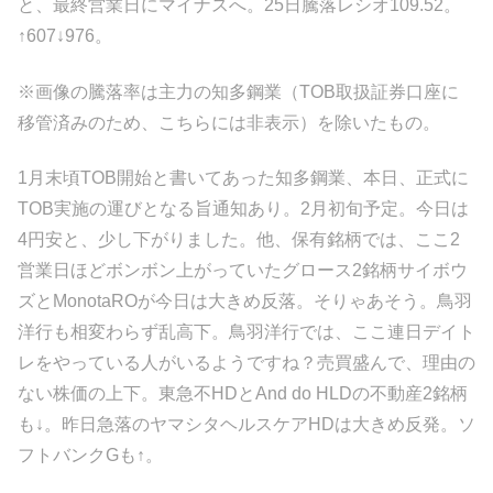
と、最終営業日にマイナスへ。25日騰落レシオ109.52。
↑607↓976。
※画像の騰落率は主力の知多鋼業（TOB取扱証券口座に
移管済みのため、こちらには非表示）を除いたもの。
1月末頃TOB開始と書いてあった知多鋼業、本日、正式に
TOB実施の運びとなる旨通知あり。2月初旬予定。今日は
4円安と、少し下がりました。他、保有銘柄では、ここ2
営業日ほどボンボン上がっていたグロース2銘柄サイボウ
ズとMonotaROが今日は大きめ反落。そりゃあそう。鳥羽
洋行も相変わらず乱高下。鳥羽洋行では、ここ連日デイト
レをやっている人がいるようですね？売買盛んで、理由の
ない株価の上下。東急不HDとAnd do HLDの不動産2銘柄
も↓。昨日急落のヤマシタヘルスケアHDは大きめ反発。ソ
フトバンクGも↑。