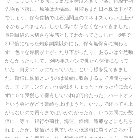
で、こうしている間にもまた米株は大きく下落、日経平均
先物も下落に。原油は大幅高。月曜もまた日本株は下がる
でしょう。保有銘柄では石油関連のエネオスくらいは上が
るかもしれません。しかし気にならなくなってきました。
長期目線の大切さを実感としてわかってきました。6年で
2.67倍になった知多鋼業以外にも、保有無保有に拘わら
ず、色々な銘柄が上がったり下がったり、あるいは全然動
かなかったりして、3年5年スパンで見たら何倍になって
いた、何分の１かになっていた、という様を見てきまし
た。斯様に株価というのは業績に収斂するまで時間を要す
る。エリアリンクという会社をちょっと下がった時に売ら
ずに５年我慢して保有していれば何倍だった、ハードオフ
という会社がどう業績を上げようと、いつまで経っても上
がらないので買うまではいかなかったが、いつの間にか数
倍に、等々、銀行や商社、海運、鉄鋼、造船などにも見ら
れましたが、株価だけ見ていたら低迷時に買うどころか手