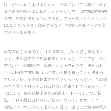
は上がった日もありましたが、大体において広範に下落す
る全面安相場っぽい様相。ただそんな中、日本株の中心的
存在、指数に占める割合の大きいファーストリテイリング
(ユニクロ)が大きく急落するなど、指数へのダメージを増
大させる出来事も。
保有資産も下落です。月次-0.39%。だいぶ持ち堪えてい
ます。要因は主力の知多鋼業が下がらないことです。今月
末頃からTOB開始で上場廃止となる見込みで、決められ
たTOB価格で買い取り元企業が全株を買うことが決まっ
ているため、その価格帯のやや下から下がらない。この価
格でも買って持っていれば利益が約束されているから。こ
れにより、保有銘柄全体の6割以上が下がっていない状
況。下落相場には頼もしい状況となっています。ただし、
相場がリバウンドして上がった日は、逆にこの知多鋼業が