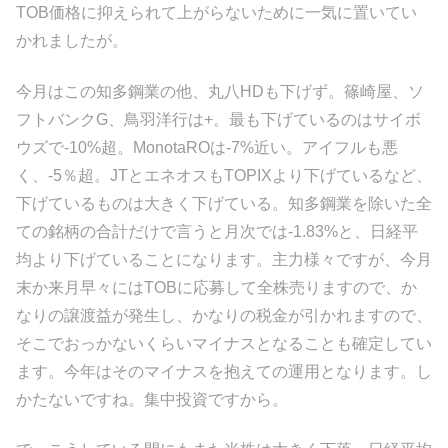
TOB価格に抑えられて上がらないために一気に置いてい
かれましたが。
今月はこの知多鋼業の他、丸八HDも下げず。篠崎屋、ソ
フトバンクG、鳥羽洋行は+。最も下げているのはサイボ
ウズで-10%超。MonotaROは-7%近い。アイフルも悪
く、-5％超。JTとエネオスもTOPIXより下げているなど、
下げているものは大きく下げている。知多鋼業を除いた全
ての銘柄の合計だけで言うと月次では-1.83%と、日経平
均より下げていることになります。主力様々ですが、今月
末か来月早々にはTOBに応募して全株売りますので、か
なりの譲渡益が発生し、かなりの税金が引かれますので、
そこでおっかないくらいマイナスとなることも確定してい
ます。今年はそのマイナスを抱えての運用となります。し
かたないですね。集中投資ですから。