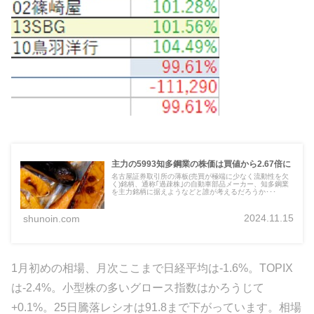
主力の5993知多鋼業の株価は買値から2.67倍に
名古屋証券取引所の薄板(売買が極端に少なく流動性を欠
く)銘柄、通称｢過疎株｣の自動車部品メーカー、知多鋼業
を主力銘柄に据えようなどと誰が考えるだろうか･･･
2024.11.15
shunoin.com
1月初めの相場、月次ここまで日経平均は-1.6%。TOPIX
は-2.4%。小型株の多いグロース指数はかろうじて
+0.1%。25日騰落レシオは91.8まで下がっています。相場