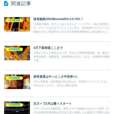
関連記事
保有銘柄3064MonotaRO+14.74%！
日本株投資
日本株大幅高。全てじゃありませんが･･･ハイテク、値がさ株買わ
れ、グロースは火がついたような上昇も。保有銘柄でもグロース2
銘柄が少ない投資割合で主力の自動車関連銘柄を上回る益をたたき
出しています。
4月下落相場ここまで
日本株投資
米国ナスダック株安止まらず、日本も半導体関連急落、他、幅広く
株安全面安。指数急落。保有銘柄は今月ここまで、12銘柄中9銘柄
下落。
保有資産はやっとこさ年初来+に
日本株投資
1月上昇相場。保有資産は叩き売られ、年初来マイナスでしたが、
昨日大きく上がり、今日も小幅に続伸。
主力＋で2月は微＋スタート
日本株投資
マザーズは2日大幅続伸。保有クラウド銘柄はそれなりに反発。主
力の自動車関連銘柄は前日比で安く推移したが後場引け間際に誰か