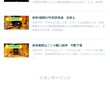
が無理矢理釣り上げた模様(超薄板のため出来てしまう)。保有割合
の多さから、それが決定打となり全体を＋へ。
保有4銘柄が年初来高値 全体も
日本株投資
日経平均、TOPIXは力強く上昇。マザーズはほぼ変わらず。保有
銘柄は主力の自動車関連銘柄はじめ4銘柄が年初来高値となり、全
体資産も年初来、生涯高値に。
保有銘柄はごく小幅に続伸 半数下落
日本株投資
日経平均、TOPIXはまた1.7、1.41%も上昇し、マザーズは小幅に
＋0.33%。保有銘柄全体ではさらに小幅に＋0.25%にとどまりまし
た。
スポンサーリンク