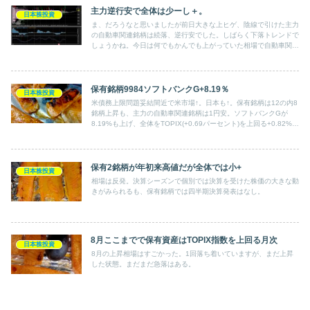
主力逆行安で全体は少ーし＋。
日本株投資
ま、だろうなと思いましたが前日大きな上ヒゲ、陰線で引けた主力
の自動車関連銘柄は続落、逆行安でした。しばらく下落トレンドで
しょうかね。今日は何でもかんでも上がっていた相場で自動車関連
も見ているものは全部↑だったようですが。
保有銘柄9984ソフトバンクG+8.19％
日本株投資
米債務上限問題妥結間近で米市場↑。日本も↑。保有銘柄は12の内8
銘柄上昇も、主力の自動車関連銘柄は1円安。ソフトバンクGが
8.19%も上げ、全体をTOPIX(+0.69パーセント)を上回る+0.82%ま
で引き上げる。
保有2銘柄が年初来高値だが全体では小+
日本株投資
相場は反発。決算シーズンで個別では決算を受けた株価の大きな動
きがみられるも、保有銘柄では四半期決算発表はなし。
8月ここまでで保有資産はTOPIX指数を上回る月次
日本株投資
8月の上昇相場はすごかった。1回落ち着いていますが、まだ上昇
した状態。まだまだ急落はある。