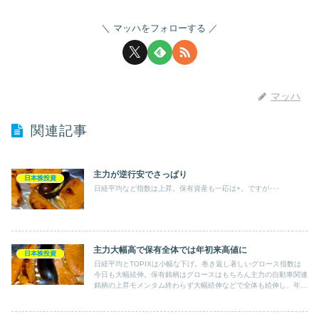
マッハをフォローする
マッハ
関連記事
主力が逆行安でさっぱり
日本株投資
日経平均など指数は上昇。保有資産も一応は+。ですが･･･
主力大幅高で保有全体では年初来高値に
日本株投資
日経平均とTOPIXは小幅な下げ。巻き返し著しいグロース指数は
今日も大幅続伸。保有銘柄はグロースはもちろん主力の自動車関連
銘柄の上昇モメンタム終わらず大幅続伸などで全体も続伸し、年初
来高値に。