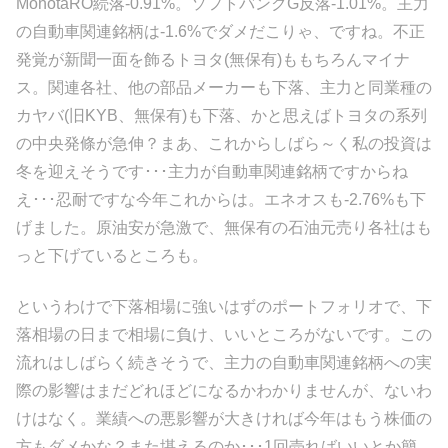
MonotaRO続落-0.91%。ソフトバンクG反落-1.01%。主力
の自動車関連銘柄は-1.6%でダメだこりゃ、ですね。不正
発覚が新聞一面を飾るトヨタ(無保有)ももちろんマイナ
ス。関連各社、他の部品メーカーも下落、主力と同業種の
カヤバ(旧KYB、無保有)も下落、かと思えばトヨタの系列
の中央発條が急伸？まあ、これからしばら～く私の投資は
冬を迎えそうです･･･主力が自動車関連銘柄ですからね
え･･･忍耐ですな今年これからは。エネオスも-2.76%も下
げました。原油安が急激で、無保有の石油元売り各社はも
っと下げているところも。
というわけで下落相場に強いはずのポートフォリオで、下
落相場の日まで相場に負け、いいところがないです。この
流れはしばらく続きそうで、主力の自動車関連銘柄への実
際の影響はまだどれほどになるかわかりませんが、ないわ
けはなく。業績への悪影響が大きければ今年はもう株価の
方もダメかな？また堪えるのか･･･1回売ればいいとか簡