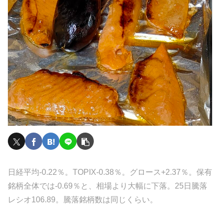
日経平均-0.22％。TOPIX-0.38％。グロース+2.37％。保有
銘柄全体では-0.69％と、相場より大幅に下落。25日騰落
レシオ106.89。騰落銘柄数は同じくらい。