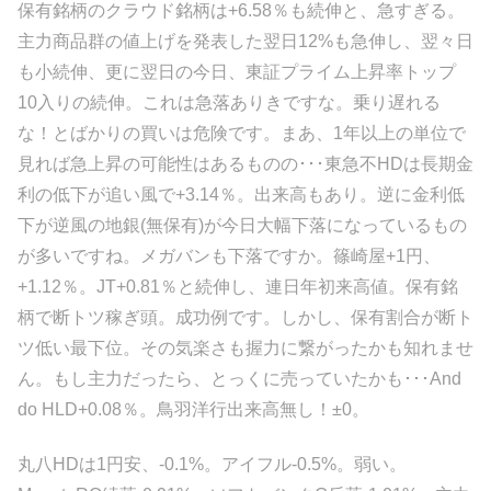
保有銘柄のクラウド銘柄は+6.58％も続伸と、急すぎる。
主力商品群の値上げを発表した翌日12%も急伸し、翌々日
も小続伸、更に翌日の今日、東証プライム上昇率トップ
10入りの続伸。これは急落ありきですな。乗り遅れる
な！とばかりの買いは危険です。まあ、1年以上の単位で
見れば急上昇の可能性はあるものの･･･東急不HDは長期金
利の低下が追い風で+3.14％。出来高もあり。逆に金利低
下が逆風の地銀(無保有)が今日大幅下落になっているもの
が多いですね。メガバンも下落ですか。篠崎屋+1円、
+1.12％。JT+0.81％と続伸し、連日年初来高値。保有銘
柄で断トツ稼ぎ頭。成功例です。しかし、保有割合が断ト
ツ低い最下位。その気楽さも握力に繋がったかも知れませ
ん。もし主力だったら、とっくに売っていたかも･･･And
do HLD+0.08％。鳥羽洋行出来高無し！±0。
丸八HDは1円安、-0.1%。アイフル-0.5%。弱い。