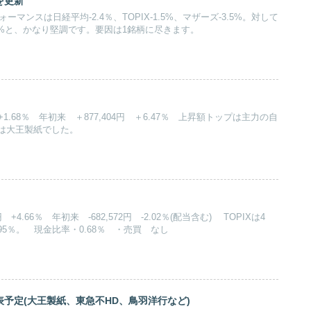
を更新
ーマンスは日経平均-2.4％、TOPIX-1.5%、マザーズ-3.5%。対して
3%と、かなり堅調です。要因は1銘柄に尽きます。
 +1.68％ 年初来 ＋877,404円 ＋6.47％ 上昇額トップは主力の自
は大王製紙でした。
円 +4.66％ 年初来 ‐682,572円 -2.02％(配当含む) TOPIXは4
8.95％。 現金比率・0.68％ ・売買 なし
予定(大王製紙、東急不HD、鳥羽洋行など)