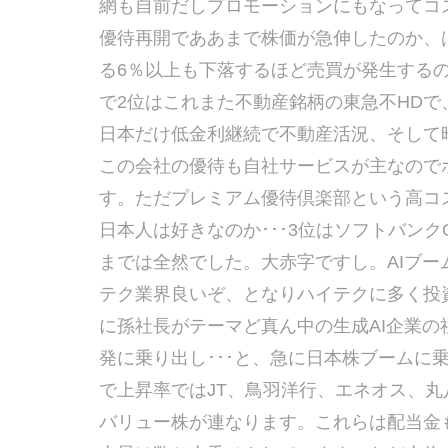
網も自前だしプロモーションにもなってコス
優待再開でああまで株価が急伸したのか、
る6％以上も下落するほど売買が発生する
で2位はこれまた不動産銘柄の東急不HDで、
日本だけ低金利継続で不動産活況、そして
この会社の優待も自社サービスが主なので
す。ただプレミアム優待倶楽部という高コ
日本人は好きなのか･･･3位はソフトバン
までは全然でした。大赤字ですし。AIブ
テク業界良いぞ、となりハイテクに多く投
に孫社長がテーマど真ん中の生成AI企業の
発に乗り出し･･･と、急に日本株ブームに
で上昇率ではJT、鳥羽洋行、エネオス、丸
バリュー株が連なります。これらは配当金