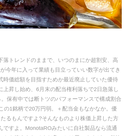
下落トレンドのままで、いつのまにか超割安、高
HLDが今年に入って業績も目立っていい数字が出てき
式時価総額を目指すためか最近廃止していた優待
に上昇し始め、6月末の配当権利落ちで2日急落し
51％。保有中では断トツのパフォーマンスで構成割合
この1銘柄で20万円弱。＋配当金もなかなか。優
々たるもんですよ?そんなものより株価上昇した方
ですよ。MonotaROみたいに自社製品なら流通