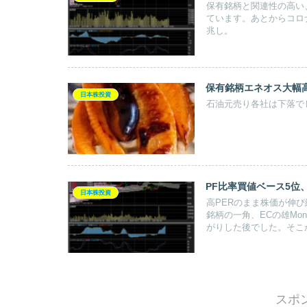
保有銘柄と関連性の高い
ています。あとからコロ
兆し。
保有銘柄エネオス大幅
日本株投資
石油元売り各社は下落で
PF比率買値ベース5位、
日本株投資
高PERのまま株価が伸
銘柄の一角、ECの雄Mo
がりした後でした。そこ
スポ