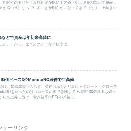
、相関性のありそうな銘柄達が既に上方修正や回復を相次いで発表し
ナが追い風になっていることが明らかになってきていたり、上向きの
高などで資産は年初来高値に
した。しかし、エネオスだけが大幅高に。
時価ベース3位MonotaRO続伸で年高値
び続け、業績成長も落ちず、潜在市場をとり続けるグレート・グロース
notaROを買ったのはコロナ追い風で急騰して上場来100倍以上も値上
からも上昇し続け、含み益率はPF内で1位に。
ンサーリンク