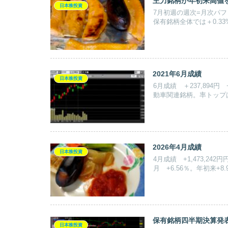
主力銘柄が年初来高値
日本株投資
7月初週の週次=月次パフォ
保有銘柄全体では＋0.3
2021年6月成績
日本株投資
6月成績 ＋237,894円
動車関連銘柄。率トップ
2026年4月成績
日本株投資
4月成績 +1,473,242円
月 +6.56％。年初来+
保有銘柄四半期決算発表
日本株投資