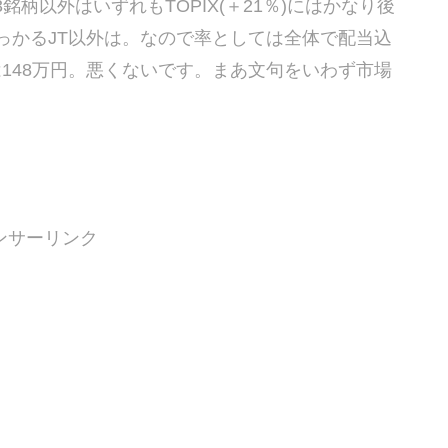
柄以外はいずれもTOPIX(＋21％)にはかなり後
乗っかるJT以外は。なので率としては全体で配当込
は148万円。悪くないです。まあ文句をいわず市場
ンサーリンク