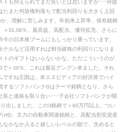
トも抑えられてまだ良いとは思いますが･･･何故
はたまた何故権利落ちで配当利回りを大きく上回
のか、理解に苦しみます。年初来上昇率、保有銘柄
＋31.08％。最高益、高配当、優待拡充、さらに
昨今の日本株ブームにもしっかり乗っています。
ホテルなど活用すれば相当破格の利回りになりま
ストのギフトはいらないかな。ただこういうのが
クGで＋20％。これは最近グングン来ました。それ
ームですね主因は。米エヌビディアの好決算でハイ
資するソフトバンクGはテーマ銘柄となり、さら
社長と連絡を取り合い･･･子会社ソフトバンクが開
乗り出しました。この3銘柄で＋60万円以上。つい
八HD、主力の自動車関連銘柄と、高配当割安資産
もなかなか入ると嬉しいレベルの額で、含めると