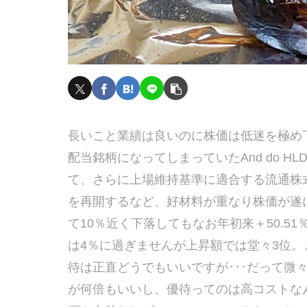
長いこと業績は良いのに株価は低迷を極め
配当銘柄になってしまっていたAnd do 
て、さらに上場維持基準に適合する流通株
を再開するなど、好材料が重なり株価が遂
て10％近く下落してもなお年初来＋50.
は4％に過ぎませんが上昇額では堂々3位。
待は正直どうでもいいですが･･･だって微
が何倍もいいし、優待ってのは高コストなん