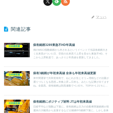
マッハ
関連記事
保有銘柄3289東急不HD年高値
日本株投資
例のMSCI指数銘柄から外されるというイベントで当該各銘柄大き
く出来高がついた日、空前の出来高で上昇を見せた東急不HD。そ
こから上昇軌道で、あっさりと年高値を更新してきました。
保有3銘柄が年初来高値 全体も年初来高値更新
日本株投資
米中間選挙で共和党有利で、ねじれが生じそう→増税などの法案が
通りづらくなる思惑→米株上昇→日本も、みたいな記事が出てます
ね。全面高。保有銘柄は割高連動で+1.43％。TOPIX+1.21％に勝
つ。上昇相場で指数に勝つのは珍しい。年初来高値を更新。
保有銘柄にポジティブ材料 JTは年初来高値
日本株投資
日経平均など指数は下落に。保有銘柄は主力の自動車関連銘柄が前
週末の大幅高から反落するなど12銘柄中5銘柄下落に。しかし全体