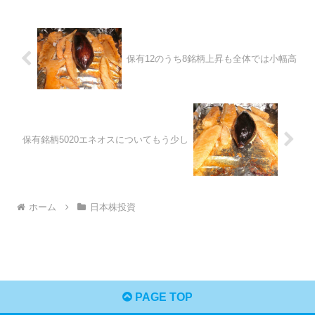
保有12のうち8銘柄上昇も全体では小幅高
保有銘柄5020エネオスについてもう少し
ホーム
日本株投資
PAGE TOP