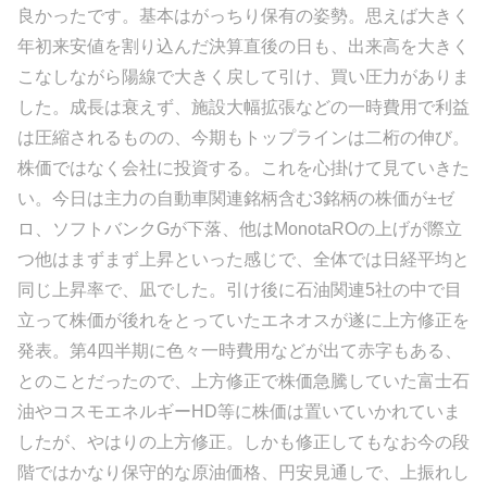
良かったです。基本はがっちり保有の姿勢。思えば大きく
年初来安値を割り込んだ決算直後の日も、出来高を大きく
こなしながら陽線で大きく戻して引け、買い圧力がありま
した。成長は衰えず、施設大幅拡張などの一時費用で利益
は圧縮されるものの、今期もトップラインは二桁の伸び。
株価ではなく会社に投資する。これを心掛けて見ていきた
い。今日は主力の自動車関連銘柄含む3銘柄の株価が±ゼ
ロ、ソフトバンクGが下落、他はMonotaROの上げが際立
つ他はまずまず上昇といった感じで、全体では日経平均と
同じ上昇率で、凪でした。引け後に石油関連5社の中で目
立って株価が後れをとっていたエネオスが遂に上方修正を
発表。第4四半期に色々一時費用などが出て赤字もある、
とのことだったので、上方修正で株価急騰していた富士石
油やコスモエネルギーHD等に株価は置いていかれていま
したが、やはりの上方修正。しかも修正してもなお今の段
階ではかなり保守的な原油価格、円安見通しで、上振れし