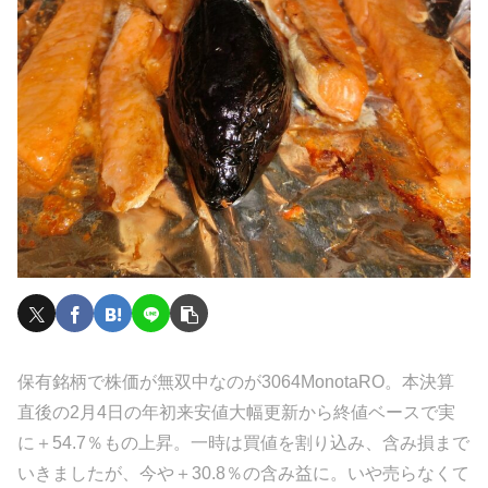
保有銘柄で株価が無双中なのが3064MonotaRO。本決算
直後の2月4日の年初来安値大幅更新から終値ベースで実
に＋54.7％もの上昇。一時は買値を割り込み、含み損まで
いきましたが、今や＋30.8％の含み益に。いや売らなくて