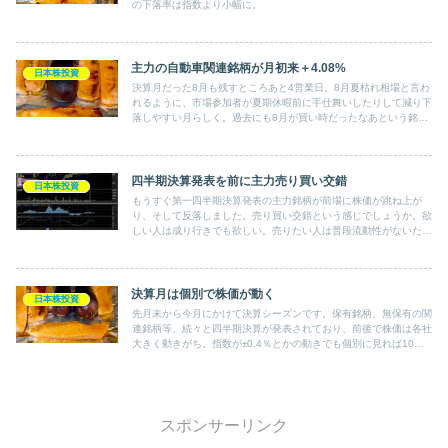
の下落率は指数より小幅に。
主力の自動車関連銘柄が月初来＋4.08%
日本株投資
決算月だった8月も残すところあと4営業日。8月夏枯れ相場と言わ
れるように、市場参加者が夏期休暇前に手仕舞いしたりして減り下
落しやすい月らしく。過去にも8月が買い時だったなあという銘柄
は多く。TOPIX指数は現時点で-2.4%。しかし保有銘柄は＋
0.6%。
四半期決算発表を前に主力売り買い交錯
日本株投資
もうすぐ第一四半期決算発表の主力銘柄が前場に株価が跳ね上が
り、そして反落しました。売り買い交錯という感じでしょうか。欲
しい人は成り行きでも欲しい。売りたい人は普段流動性がないた
め、絶好の手放すチャンス。
決算月は個別で株価が動く
日本株投資
先月末から今月にかけて決算シーズンです。保有銘柄、無保有の関
連銘柄等、続々と四半期決算が発表されており、前後で株価は各社
大きく動きがち。指数が±0.4％とかの動きでも個別に見れば10％
動いているのもざら。保有銘柄は･･･
スポンサーリンク