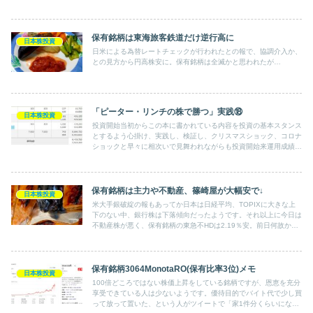
保有銘柄は東海旅客鉄道だけ逆行高に
日本株投資
日米による為替レートチェックが行われたとの報で、協調介入か、
との見方から円高株安に。保有銘柄は全滅かと思われたが…
「ピーター・リンチの株で勝つ」実践⑱
日本株投資
投資開始当初からこの本に書かれている内容を投資の基本スタンス
とするよう心掛け、実践し、検証し、クリスマスショック、コロナ
ショックと早々に相次いで見舞われながらも投資開始来運用成績は
プラスです。
保有銘柄は主力や不動産、篠崎屋が大幅安で↓
日本株投資
米大手銀破綻の報もあってか日本は日経平均、TOPIXに大きな上
下のない中、銀行株は下落傾向だったようです。それ以上に今日は
不動産株が悪く、保有銘柄の東急不HDは2.19％安。前日何故か大
きく上げていた篠崎屋も2.08％戻り安、主力の自動車関連銘柄も
－0.69％と、全体で－0.46％とTOPIX(－0.12％)に大きく劣後。
保有銘柄3064MonotaRO(保有比率3位)メモ
日本株投資
100倍どころではない株価上昇をしている銘柄ですが、恩恵を充分
享受できている人は少ないようです。優待目的でバイト代で少し買
って放って置いた、という人がツイートで「家1件分くらいになっ