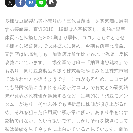
多様な豆腐製品等小売りの「三代目茂蔵」を関東圏に展開
する篠崎屋。直近2018、19期は赤字転落し、劇的に黒字
体質へと転換した2020期より黒転。コロナもものともせ
ず様々な経営努力で販路拡大に努め、今期も前年比増益、
直営店は純増無しも、加盟店は前年比で各地で激増。反転
攻勢に出ています。上場企業では唯一「納豆連想銘柄」で
もあり、同じ豆腐製品を扱う株式会社やまみとは株式市場
では扱われ方が違うようです。これがあるため、コロナ禍
でも発酵食品に含まれる成分が対コロナで有効との研究結
果が発表され株価が暴騰するなど、定期的な「納豆モメン
タム」があり、それ以外でも時折急に株価が噴き上がるた
め、それを狙った信用買い残が常に多い。あまり手を出す
銘柄ではない、という扱いです。しかしそれを抜きにして
私は業績を見て今まさに上向いていると見ています。商品