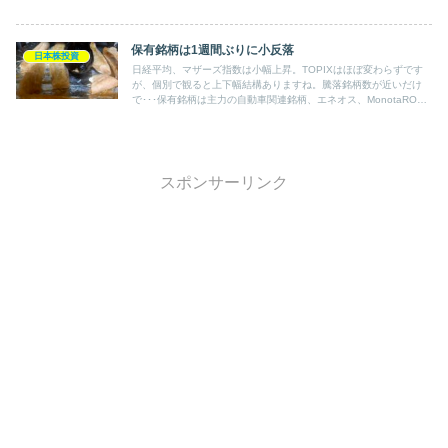
た」と呟いていたのを見ましたが、多くは途中で売買して利益を逃
しているようです。私などはこの会社を知ったのがそもそも最近。
保有銘柄は1週間ぶりに小反落
日本株投資
日経平均、マザーズ指数は小幅上昇。TOPIXはほぼ変わらずです
が、個別で観ると上下幅結構ありますね。騰落銘柄数が近いだけ
で･･･保有銘柄は主力の自動車関連銘柄、エネオス、MonotaROな
ど7銘柄、大半が下げ、全体で-0.21%と、先週の全営業日＋から反
落。
スポンサーリンク