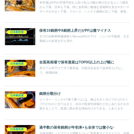
米市場はPPIが市場予想を上回り利上げ幅が再び広がるという懸念
から下落。日本も下落。特に金利高に敏感な逆相関を見せやすいマ
ザーズが大きく下落。グロース、ハイテク銘柄が広く下落。保有銘
柄は12のうち9銘柄が下落。ソフトバンクGもハイテク分類で2％
超下落。主力の自動車関連銘柄は↑。全体では微+。
保有10銘柄中8銘柄上昇だがPFは微マイナス
日本株投資
主力の自動車関連銘柄とMonotaROが下げ、ソニーや不動産、大王
製紙らの反発を打ち消す。
全面高相場で保有資産はTOPIX以上の上げ幅に
日本株投資
米ダブル利下げでダウ最高値、日銀決定会合で追加利上げなし、
で、相場続伸。
銘柄分類分け
日本株投資
ピーター・リンチの｢株で勝つ｣には、株は大きく分けて6つのタイ
プのどれかに当てはまり、自分の投資先候補がどれにあたるかを分
類することで、投資に踏み切る理由付けができる、とあります。
過半数の保有銘柄が年初来+も全体では微小な-
日本株投資
今年好調だったグロース指数もついに年初来マイナスとなり、全指