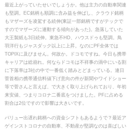
最近上がっていたせいでしょうか。他は主力の自動車関連
も堅調。EC銘柄も順調に含み益を伸ばし、クラウド銘柄
もマザーズを凌駕する続伸(東証一部銘柄ですがテックで
すのでマザーズに連動する傾向があった)。急落していた
大王製紙も3日続伸。東急不HD、ハウスドゥも堅調。鳥
羽洋行もジャスダック以上に上昇。なのにPF全体では
TOPIXに及びません。何故か。ドコモですね。今日も携帯
キャリアは総崩れ。何ならドコモは不祥事の渦中にいる割
に下落率は3社の中で一番低く踏みとどまっている。連日
菅首相の携帯通信料値下げ意向の件が新聞やワイドショー
等で菅さんと言えば、で大きく取り上げられており、年初
来安値、つまりコロナ二番底をつけました。PFに占める
割合は2位ですので影響は大きいです。
バリュー出遅れ銘柄への資金シフトもあるようで？最近ア
ゲインストコロナの自動車、不動産が堅調なのは喜ばしい