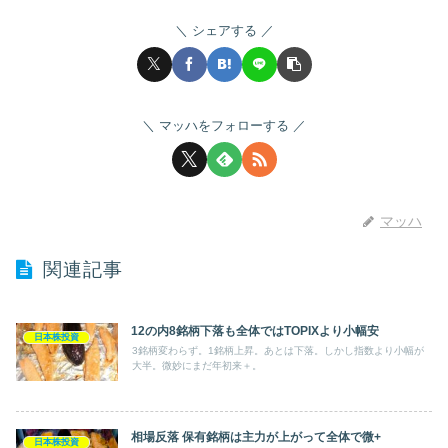
シェアする
マッハをフォローする
マッハ
関連記事
12の内8銘柄下落も全体ではTOPIXより小幅安
日本株投資
3銘柄変わらず。1銘柄上昇。あとは下落。しかし指数より小幅が
大半。微妙にまだ年初来＋。
相場反落 保有銘柄は主力が上がって全体で微+
日本株投資