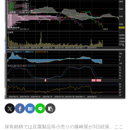
保有銘柄では豆腐製品等小売りの篠崎屋が3日続落。ここ