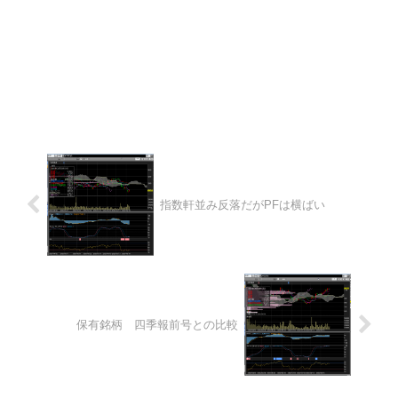
指数軒並み反落だがPFは横ばい
保有銘柄 四季報前号との比較