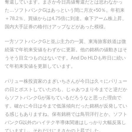
奪還しています。まさか今日高値奪還だとは思わなかっ
た…ソフトバンクGはあっという間に月次+50％。年初来
＋78.2％、買値からは4.75倍に到達。傘下アーム株上昇、
国内大手証券の格付けアップなどがあった模様。
一方ソフトバンクGと並ぶ主力の一翼、東海旅客鉄道は微
続落で年初来安値をわずかに更新。他の銘柄の値動きはそ
うそう目立つものはないです。And Do HLDも昨日に続い
て年初来安値を更新しています。
バリュー株投資家のまぎいちさんが今日は久々にバリュー
の日とポストしていたのも、じゃあつまり今までと逆だか
らソフトバンクGが落ちているだろうなと思った理由で
す。確かに今日は今まで低落傾向だった銘柄が反発してい
る感じもありますね。保有銘柄では鳥羽洋行とか。ソフト
バンクG以外のハイテク半導体関連はしっかり大幅反落し
ていますし。それだけにまさかの上昇でした。