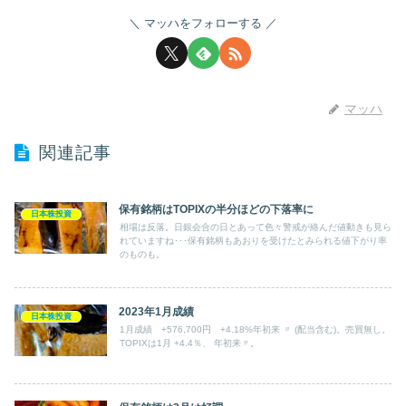
マッハをフォローする
マッハ
関連記事
保有銘柄はTOPIXの半分ほどの下落率に
日本株投資
相場は反落。日銀会合の日とあって色々警戒が絡んだ値動きも見ら
れていますね･･･保有銘柄もあおりを受けたとみられる値下がり率
のものも。
2023年1月成績
日本株投資
1月成績 +576,700円 +4.18%年初来 〃 (配当含む)。売買無し。
TOPIXは1月 +4.4％、 年初来〃。