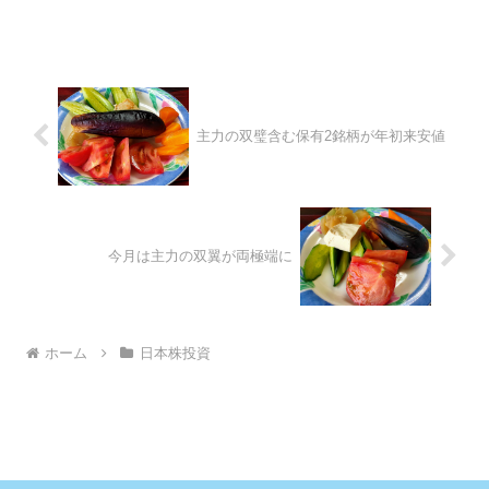
主力の双璧含む保有2銘柄が年初来安値
今月は主力の双翼が両極端に
ホーム
日本株投資