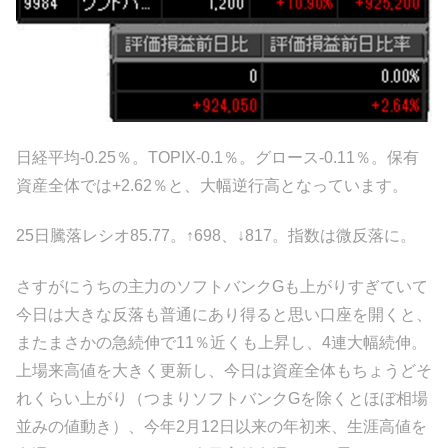
日経平均-0.25％。TOPIX-0.1％。グロース-0.11％。保有
資産全体では+2.62％と、大幅逆行高となっています。
25日騰落レシオ85.77。↑698、↓817。指数は微反落に。
さすがにうちの主力のソフトバンクGも上がりすぎていて
今日は大きな反落も普通にあり得ると思い口座を開くと、
またまさかの急続伸で11％近くも上昇し、4連大幅続伸。
上場来高値を大きく更新し、今日は資産全体もちょうどそ
れくらい上がり（つまりソフトバンクGを除くとほぼ相場
並みの値動き）、今年2月12日以来の年初来、生涯高値を