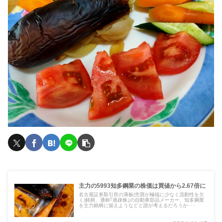
主力の5993知多鋼業の株価は買値から2.67倍に
名古屋証券取引所の薄板(売買が極端に少なく流動性を欠
く)銘柄、通称｢過疎株｣の自動車部品メーカー、知多鋼業
を主力銘柄に据えようなどと誰が考えるだろうか･･･