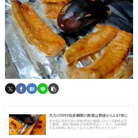
主力の5993知多鋼業の株価は買値から2.67倍に
名古屋証券取引所の薄板(売買が極端に少なく流動性を欠
く)銘柄、通称｢過疎株｣の自動車部品メーカー、知多鋼業
を主力銘柄に据えようなどと誰が考えるだろうか･･･