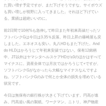
た買い増す予定ですが、まだ下げそうですな。サイボウズ
も買い増しが視野に入ってきました。それほど下げてい
る。業績は超絶いいのに。
前2日間で10何%も急伸して昨日また年初来高値だったソ
フトバンクGは今日は3.35％反落。昨日上昇の篠崎屋も戻
しました。エネオスも安い。丸八HDもまた下げた。And
do HLDはかろうじて年初来安値ではない。保有12銘柄
中、JT以外はヤマシタヘルスケアHDが±0のほかはすべて
マイナスに。資産全体では月次ではかろうじて+ですが、
ソフトバンクGがなかったら大幅なマイナスなんですよ
ね。ソフトバンクGのみで何とか全体の損失を埋めている
状況です。
今日は無保有の銀行株が大きく下げています。円高が進
み、円高追い風の製紙、ワークマン、ニトリ、神戸物産