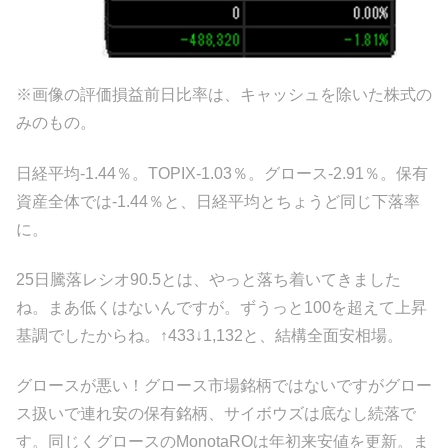
※画像の評価損益前日比率は、キャッシュを除いた株式の
みのもの。
日経平均-1.44％。TOPIX-1.03％。グロース-2.91％。保有
資産全体では-1.44％と、日経平均とちょうど同じ下落率
に。
25日騰落レシオ90.5とは、やっと落ち着いてきました
ね。まあ低くはないんですが。ずうっと100を超えて上昇
基調でしたからね。↑433↓1,132と、結構全面安相場。
グロースが悪い！グロース市場銘柄ではないですがグロー
ス扱いで連れ安の保有銘柄、サイボウズは底なし続落で
す。同じくグロースのMonotaROは年初来安値を更新。ま