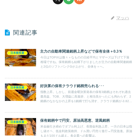
マッハ
関連記事
主力の自動車関連銘柄上昇などで保有全体＋0.3％
日本株投資
今日はTOPIXは微々＋なものの日経平均とマザーズは下げて下落
相場ですね。保有銘柄も結構下がりましたが主力の自動車関連銘柄
と2位のソフトバンクGが上がり、全体を＋へ。
好決算の保有クラウド銘柄売られる･･･
日本株投資
指数上昇。しかし、前週金曜決算発表の保有3銘柄はそれぞれ過去
最高益、TOB、大増益に高進捗、と相当良かったにも拘わらず、2
銘柄のなかなかの上昇を1銘柄で打ち消す、クラウド銘柄が-3.82%
という下落で合計で大きくマイナスへ。主力の自動車関連銘柄が上
昇して全体を＋へ引き上げはしたが･･･
保有銘柄中で円安、原油高恩恵、逆風銘柄
日本株投資
米金融引き締めでダブル利上げ、長期金利急上昇、一方の日本は指
し値オペ、低金利政策維持、ドル買い円売り進行→円安急進。原油
もまだ100ドル超え。各企業への影響は。