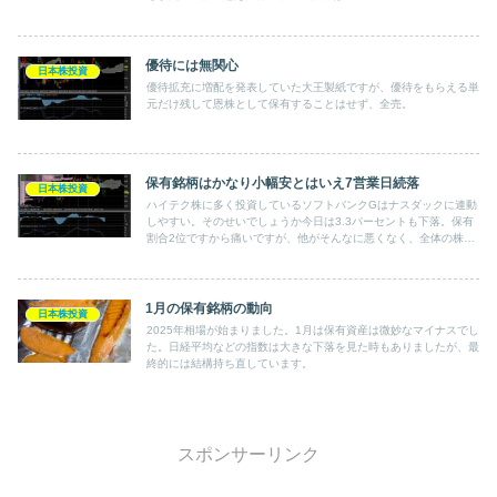
優待には無関心
日本株投資
優待拡充に増配を発表していた大王製紙ですが、優待をもらえる単
元だけ残して恩株として保有することはせず、全売。
保有銘柄はかなり小幅安とはいえ7営業日続落
日本株投資
ハイテク株に多く投資しているソフトバンクGはナスダックに連動
しやすい。そのせいでしょうか今日は3.3パーセントも下落。保有
割合2位ですから痛いですが、他がそんなに悪くなく、全体の株価
のマイナス幅は市場よりかなり小幅。とはいえ先週からの下落率は
市場を大幅に上回り、かなり大きい。
1月の保有銘柄の動向
日本株投資
2025年相場が始まりました。1月は保有資産は微妙なマイナスでし
た。日経平均などの指数は大きな下落を見た時もありましたが、最
終的には結構持ち直しています。
スポンサーリンク