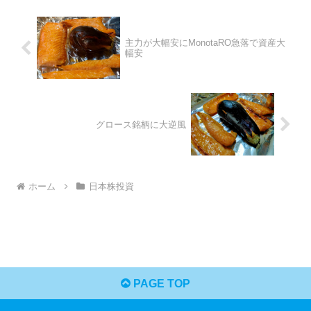
主力が大幅安にMonotaRO急落で資産大
幅安
グロース銘柄に大逆風
ホーム
日本株投資
PAGE TOP