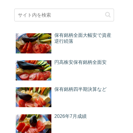
保有銘柄全面大幅安で資産
逆行続落
円高株安保有銘柄全面安
保有銘柄四半期決算など
2026年7月成績