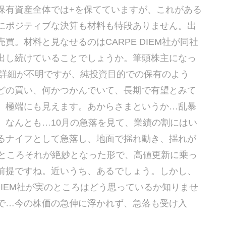
保有資産全体では+を保てていますが、これがある
にポジティブな決算も材料も特段ありません。出
。材料と見なせるのはCARPE DIEM社が同社
出し続けていることでしょうか。筆頭株主になっ
社は詳細が不明ですが、純投資目的での保有のよう
どの買い、何かつかんでいて、長期で有望とみて
、極端にも見えます。あからさまというか…乱暴
、なんとも…10月の急落を見て、業績の割にはい
るナイフとして急落し、地面で揺れ動き、揺れが
のところそれが絶妙となった形で、高値更新に乗っ
前提ですね。近いうち、あるでしょう。しかし、
DIEM社が実のところはどう思っているか知りませ
で…今の株価の急伸に浮かれず、急落も受け入