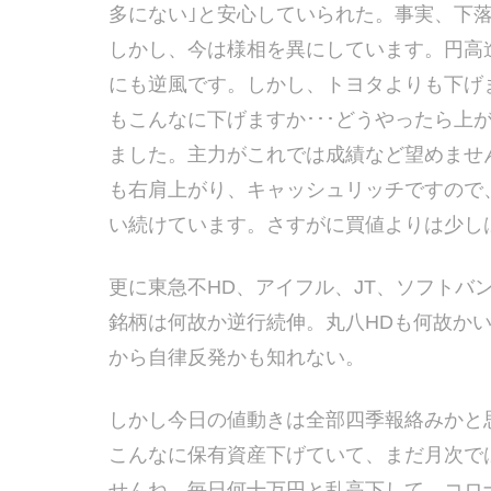
多にない｣と安心していられた。事実、下
しかし、今は様相を異にしています。円高
にも逆風です。しかし、トヨタよりも下げます
もこんなに下げますか･･･どうやったら上
ました。主力がこれでは成績など望めませ
も右肩上がり、キャッシュリッチですので
い続けています。さすがに買値よりは少し
更に東急不HD、アイフル、JT、ソフトバン
銘柄は何故か逆行続伸。丸八HDも何故か
から自律反発かも知れない。
しかし今日の値動きは全部四季報絡みかと思
こんなに保有資産下げていて、まだ月次では
せんね。毎日何十万円と乱高下して、コロ