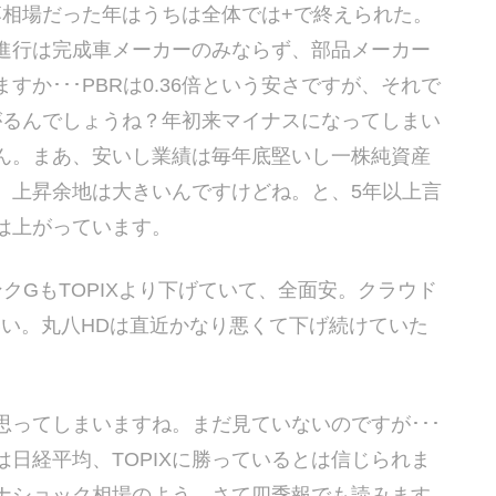
落相場だった年はうちは全体では+で終えられた。
進行は完成車メーカーのみならず、部品メーカー
か･･･PBRは0.36倍という安さですが、それで
がるんでしょうね？年初来マイナスになってしまい
ん。まあ、安いし業績は毎年底堅いし一株純資産
、上昇余地は大きいんですけどね。と、5年以上言
は上がっています。
クGもTOPIXより下げていて、全面安。クラウド
いい。丸八HDは直近かなり悪くて下げ続けていた
ってしまいますね。まだ見ていないのですが･･･
日経平均、TOPIXに勝っているとは信じられま
ナショック相場のよう。さて四季報でも読みます