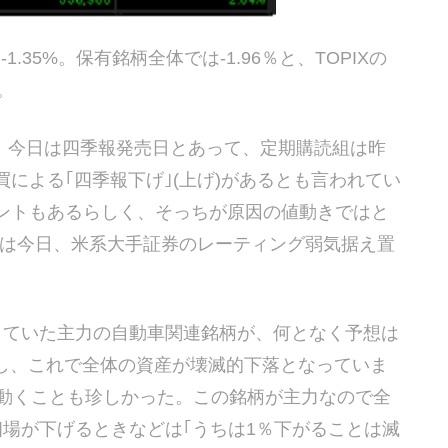
ス-1.35%。保有銘柄全体では-1.96％と、TOPIXの
。
急落。今日は四季報発売日とあって、定期購読組は昨
による｢四季報下げ｣(上げ)があるとも言われてい
ントもあるらしく、そっちが原因の値動きではと
ついては今日、米系大手証券のレーティング弱気据え置
していた主力の自動車関連銘柄が、何となく予想は
落し、これで全体の資産が壊滅的下落となっていま
％動くことも珍しかった。この銘柄が主力なので全
場が下げるときなどは｢うちは1％下がることは滅