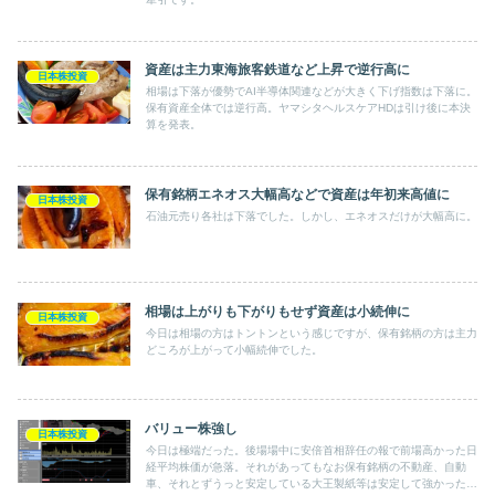
資産は主力東海旅客鉄道など上昇で逆行高に
日本株投資
相場は下落が優勢でAI半導体関連などが大きく下げ指数は下落に。
保有資産全体では逆行高。ヤマシタヘルスケアHDは引け後に本決
算を発表。
保有銘柄エネオス大幅高などで資産は年初来高値に
日本株投資
石油元売り各社は下落でした。しかし、エネオスだけが大幅高に。
相場は上がりも下がりもせず資産は小続伸に
日本株投資
今日は相場の方はトントンという感じですが、保有銘柄の方は主力
どころが上がって小幅続伸でした。
バリュー株強し
日本株投資
今日は極端だった。後場場中に安倍首相辞任の報で前場高かった日
経平均株価が急落。それがあってもなお保有銘柄の不動産、自動
車、それとずうっと安定している大王製紙等は安定して強かった。