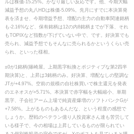
ルは株価-15.25%。かなり厳しい反応です。他、今期大幅
減益予想の丸八HDは株価-5.09%。先月にすでに本決算発
表を済ませ、今期増益予想、増配の主力の自動車関連銘柄
も-2.16%など、保有銘柄は12の内8銘柄までが下落、それ
もTOPIXなど指数が下げていない中で、です。好決算でも
売られ、減益予想でもそんなに売られるかというくらい売
られ、といった様相。
±0が1銘柄(篠崎屋。上期黒字転換とポジティブな第2四半
期決算)と、上昇は3銘柄のみ。好決算、増配なしの堅調な
JTが+4.97%。空前の規模の自社株買いで株主還元を発表
のエネオスが+5.71%。本決算で赤字幅を大幅縮小、単期
黒字、子会社アーム上場で純資産爆増のソフトバンクGが
+7.58%。上がるものもあるんだな、という程度の感想で
しょうか。歴戦のベテラン億り人投資家さん達も苦労して
いる様子で、今の相場は上昇しているものが限られてい
る？個別株投資の宿命ですが、Xのポストを見ていると嘆