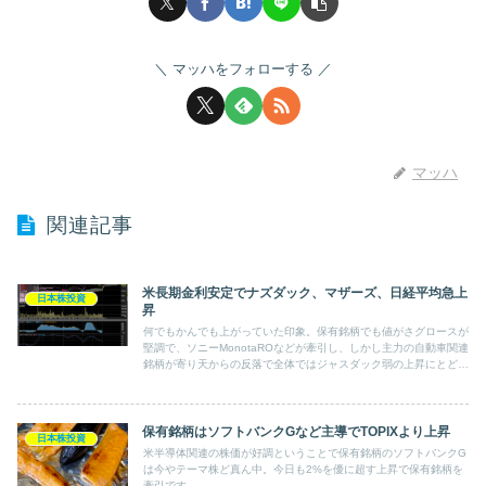
マッハをフォローする
マッハ
関連記事
米長期金利安定でナズダック、マザーズ、日経平均急上
日本株投資
昇
何でもかんでも上がっていた印象。保有銘柄でも値がさグロースが
堅調で、ソニーMonotaROなどが牽引し、しかし主力の自動車関連
銘柄が寄り天からの反落で全体ではジャスダック弱の上昇にとどま
った。
保有銘柄はソフトバンクGなど主導でTOPIXより上昇
日本株投資
米半導体関連の株価が好調ということで保有銘柄のソフトバンクG
は今やテーマ株ど真ん中。今日も2%を優に超す上昇で保有銘柄を
牽引です。