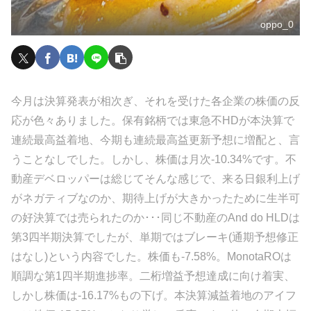
oppo_0
今月は決算発表が相次ぎ、それを受けた各企業の株価の反
応が色々ありました。保有銘柄では東急不HDが本決算で
連続最高益着地、今期も連続最高益更新予想に増配と、言
うことなしでした。しかし、株価は月次-10.34%です。不
動産デベロッパーは総じてそんな感じで、来る日銀利上げ
がネガティブなのか、期待上げが大きかったために生半可
の好決算では売られたのか･･･同じ不動産のAnd do HLDは
第3四半期決算でしたが、単期ではブレーキ(通期予想修正
はなし)という内容でした。株価も-7.58%。MonotaROは
順調な第1四半期進捗率。二桁増益予想達成に向け着実、
しかし株価は-16.17%もの下げ。本決算減益着地のアイフ