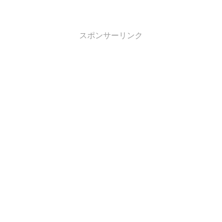
JRが軒並み大幅高と、こういう日はバリュー投資家は傷が浅いか
もしくは＋だったかも知れません？
スポンサーリンク