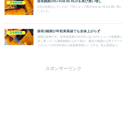
保有銘柄3457And do HLDを再び買い増し
日本株投資
6月は売買なしでしたが、7月になって再びAnd do HLDを買い増し
しました。
保有3銘柄が年初来高値でも全体上がらず
日本株投資
相場は続伸です。有名投資家の方の中にはコロナショック急落時に
安く買っていた優良銘柄が上がり続け、最近の相場の上昇でブース
トがついて2019年頃から総資産倍増という方も。私も恩恵ありあ
りで、JT、東急不HD、And do HLDの保有3銘柄が年初来高値に。
しかし･･･
スポンサーリンク