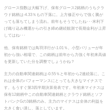
グロース指数は大幅下げ、保有グロース2銘柄のうちクラ
ウド銘柄は-4.33％もの下落に。上方修正やらで強く騰が
っても落ちてしまう流れ。前年もそうでしたね･･･米利下
げ織り込み機運からの引き締め継続観測で長期金利が上昇
してはね･･･
他、保有銘柄では鳥羽洋行が-1.01％。小型バリューが年
初から強い相場で、この銘柄は前年から力強く年初来高値
を更新していた分を調整でしょうかね？
主力の自動車関連銘柄は-0.55％と年初から2連続落に。こ
れは全体のパフォーマンスにとっても大きなマイナスで
す。もうすぐ第3四半期決算発表です。年初来マイナスは
保有12銘柄中この自動車関連銘柄とクラウド銘柄とソフ
トバンクGの3銘柄のみ。主力のマイナスは全体の利益を
大きく食い潰し、落としています。