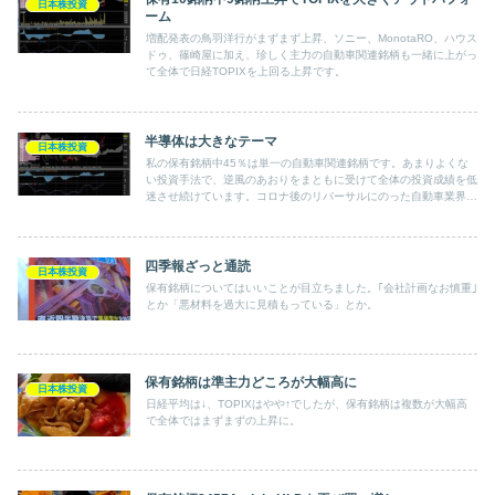
日本株投資
ーム
増配発表の鳥羽洋行がまずまず上昇、ソニー、MonotaRO、ハウス
ドゥ、篠崎屋に加え、珍しく主力の自動車関連銘柄も一緒に上がっ
て全体で日経TOPIXを上回る上昇です。
半導体は大きなテーマ
日本株投資
私の保有銘柄中45％は単一の自動車関連銘柄です。あまりよくな
い投資手法で、逆風のあおりをまともに受けて全体の投資成績を低
迷させ続けています。コロナ後のリバーサルにのった自動車業界で
したが半導体不足、部品不足による減産で下期業績は下降。株価も
下降。逆に半導体製造装置の活況で保有中の機械商社の鳥羽洋行の
株価が右肩上がりの上昇です。
四季報ざっと通読
日本株投資
保有銘柄についてはいいことが目立ちました。｢会社計画なお慎重｣
とか「悪材料を過大に見積もっている」とか。
保有銘柄は準主力どころが大幅高に
日本株投資
日経平均は↓、TOPIXはやや↑でしたが、保有銘柄は複数が大幅高
で全体ではまずまずの上昇に。