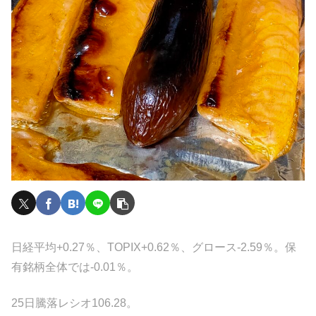
日経平均+0.27％、TOPIX+0.62％、グロース-2.59％。保
有銘柄全体では-0.01％。
25日騰落レシオ106.28。