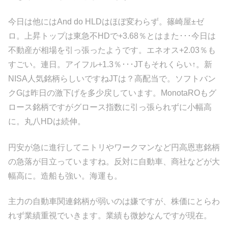
今日は他にはAnd do HLDはほぼ変わらず。篠崎屋±ゼ
ロ。上昇トップは東急不HDで+3.68％とはまた･･･今日は
不動産が相場を引っ張ったようです。エネオス+2.03％も
すごい。連日。アイフル+1.3％･･･JTもそれくらい↑。新
NISA人気銘柄らしいですねJTは？高配当で。ソフトバン
クGは昨日の激下げを多少戻しています。MonotaROもグ
ロース銘柄ですがグロース指数に引っ張られずに小幅高
に。丸八HDは続伸。
円安が急に進行してニトリやワークマンなど円高恩恵銘柄
の急落が目立っていますね。反対に自動車、商社などが大
幅高に。造船も強い。海運も。
主力の自動車関連銘柄が弱いのは嫌ですが、株価にとらわ
れず業績重視でいきます。業績も微妙なんですが現在。