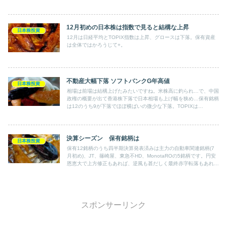
12月初めの日本株は指数で見ると結構な上昇
日本株投資
12月は日経平均とTOPIX指数は上昇、グロースは下落。保有資産
は全体ではかろうじて+。
不動産大幅下落 ソフトバンクG年高値
日本株投資
相場は前場は結構上げたみたいですね。米株高に釣られ…で、中国
政権の概要が出て香港株下落で日本相場も上げ幅を狭め…保有銘柄
は12のうち9が下落でほぼ横ばいの微少な下落。TOPIXは
+0.28%。
決算シーズン 保有銘柄は
日本株投資
保有12銘柄のうち四半期決算発表済みは主力の自動車関連銘柄(7
月初め)、JT、篠崎屋、東急不HD、MonotaROの5銘柄です。円安
恩恵大で上方修正もあれば、逆風も甚だしく最終赤字転落もあれ
ば･･･
スポンサーリンク