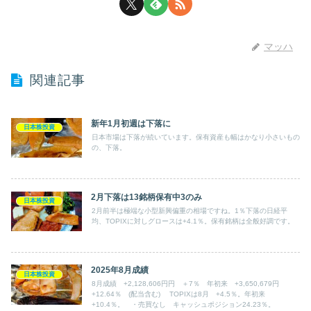
マッハ
関連記事
新年1月初週は下落に
日本株投資
日本市場は下落が続いています。保有資産も幅はかなり小さいもの
の、下落。
2月下落は13銘柄保有中3のみ
日本株投資
2月前半は極端な小型新興偏重の相場ですね。1％下落の日経平
均、TOPIXに対しグロースは+4.1％。保有銘柄は全般好調です。
2025年8月成績
日本株投資
8月成績 +2,128,606円円 ＋7％ 年初来 +3,650,679円
+12.64％ (配当含む) TOPIXは8月 +4.5％。年初来
+10.4％。 ・売買なし キャッシュポジション24.23％。