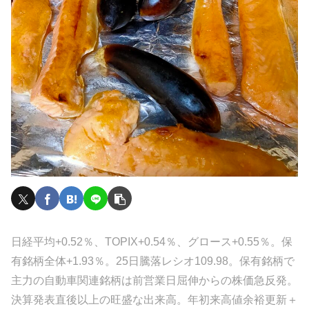
日経平均+0.52％、TOPIX+0.54％、グロース+0.55％。保
有銘柄全体+1.93％。25日騰落レシオ109.98。保有銘柄で
主力の自動車関連銘柄は前営業日屈伸からの株価急反発。
決算発表直後以上の旺盛な出来高。年初来高値余裕更新＋