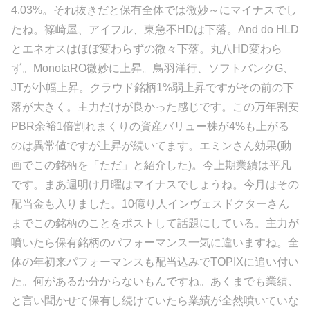
4.03%。それ抜きだと保有全体では微妙～にマイナスでし
たね。篠崎屋、アイフル、東急不HDは下落。And do HLD
とエネオスはほぼ変わらずの微々下落。丸八HD変わら
ず。MonotaRO微妙に上昇。鳥羽洋行、ソフトバンクG、
JTが小幅上昇。クラウド銘柄1%弱上昇ですがその前の下
落が大きく。主力だけが良かった感じです。この万年割安
PBR余裕1倍割れまくりの資産バリュー株が4%も上がる
のは異常値ですが上昇が続いてます。エミンさん効果(動
画でこの銘柄を「ただ」と紹介した)。今上期業績は平凡
です。まあ週明け月曜はマイナスでしょうね。今月はその
配当金も入りました。10億り人インヴェスドクターさん
までこの銘柄のことをポストして話題にしている。主力が
噴いたら保有銘柄のパフォーマンス一気に違いますね。全
体の年初来パフォーマンスも配当込みでTOPIXに追い付い
た。何があるか分からないもんですね。あくまでも業績、
と言い聞かせて保有し続けていたら業績が全然噴いていな