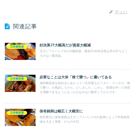
マッハ
関連記事
好決算JT大幅高だが資産大幅減
日本株投資
主力ソフトバンクGが大幅続落。東急不HD本決算は非の打ちどこ
ろのない最高益。
必要なことは大体「株で勝つ」に書いてある
日本株投資
個別株投資を始めるにあたって一応何度もピーター・リンチの「株
で勝つ」を熟読してから、としました。しかし、実感を伴って内容
を理解できるようになったのはやはり数年してからです。
保有銘柄は幅広く大幅安に
日本株投資
前営業日に保有資産は主力ソフトバンクGの急伸によって年初来高
値を大きく更新、からの今日…