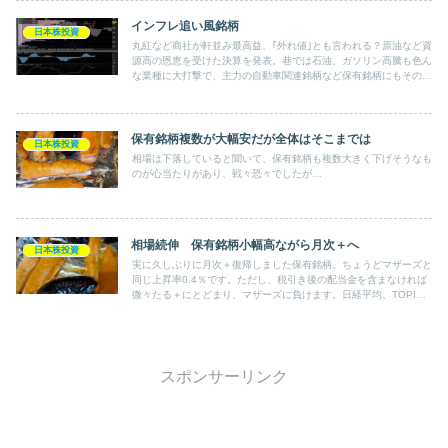
インフレ追い風銘柄
日本株投資
丸紅など商社が軒並み最高益、｢外れ値｣とも言われる？原油など資
源高の恩恵を受けた決算を発表。巷では石油、ガソリン高騰も色ん
な業種に大打撃で、主力の自動車関連銘柄など保有銘柄にもその悪
影響は出ています。しかし、保有銘柄の一つENEOSにとっては空
前の追い風。上方修正した前回決算ですが、市場予想は更に上を行
っています。
保有銘柄複数が大幅安だが全体はそこまでは
日本株投資
相場は下落していると聞いて、保有銘柄も複数大きく下げそうなも
のが心当たりがあり、戦々恐々でしたが…
相場続伸 保有銘柄小幅高ながら月次＋へ
日本株投資
実に久しぶりに月次＋復帰しました保有銘柄。ちょうどマザーズと
同じ上昇率0.4％です。ただし、税引き後の配当金を含まなければ
微々たる＋にとどまり、マザーズに負けます。日経平均、TOPIX
はまだ1％以上マイナスです。
スポンサーリンク