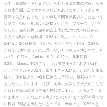
っている銘柄もありますが。それと資源価格の推移からあ
る程度予測が立つエネオスなどもあります。とりあえず、
発表は先月にあった主力の自動車関連銘柄以外まだという
状況で、今日、相場はTOPIX＋0.24％、マザーズ－0.4％
でした。保有銘柄は保有割合上位1位2位3位が軒並み安。
主力の自動車関連銘柄－0.83％、2位ソフトバンクG－
0.47％、3位篠崎屋－1.05％。6位クラウド銘柄－2.34％。
これでは他でよほどの上昇がないと全体は－決定です。丸
八HD－0.37％、And do HLD－0.32％、鳥羽洋行－
0.3％。MonotaRO変らず。＋は東急不HD、JT各1％ほ
ど。アイフル＋0.82％、エネオス＋0.27％。JTは年初来高
値で、保有以来の＋幅も圧倒的に筆頭で、磐石のリターン
をもたらしています。たばこ産業に投資など抵抗が、など
と言わず10倍の資金を振り向けていれば･･･と考えてしま
いますが、そんなことを考えないでいいような不本意でな
い投資で利益を出したいものです。全体では－0.56％と、