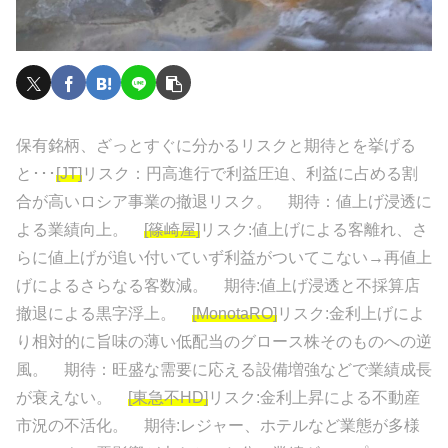
保有銘柄、ざっとすぐに分かるリスクと期待とを挙げる
と･･･
[JT]
リスク：円高進行で利益圧迫、利益に占める割
合が高いロシア事業の撤退リスク。 期待：値上げ浸透に
よる業績向上。
[篠崎屋]
リスク:値上げによる客離れ、さ
らに値上げが追い付いていず利益がついてこない→再値上
げによるさらなる客数減。 期待:値上げ浸透と不採算店
撤退による黒字浮上。
[MonotaRO]
リスク:金利上げによ
り相対的に旨味の薄い低配当のグロース株そのものへの逆
風。 期待：旺盛な需要に応える設備増強などで業績成長
が衰えない。
[東急不HD]
リスク:金利上昇による不動産
市況の不活化。 期待:レジャー、ホテルなど業態が多様