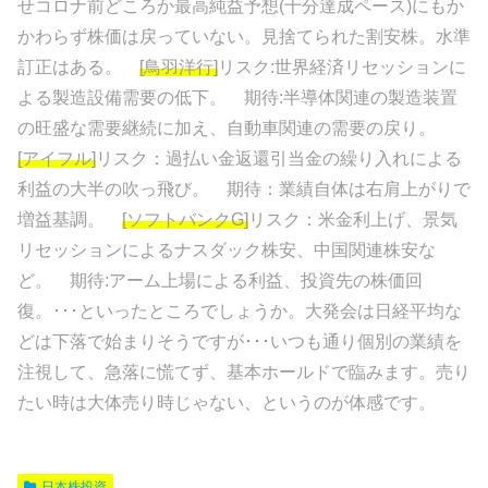
せコロナ前どころか最高純益予想(十分達成ペース)にもか
かわらず株価は戻っていない。見捨てられた割安株。水準
訂正はある。
[鳥羽洋行]
リスク:世界経済リセッションに
よる製造設備需要の低下。 期待:半導体関連の製造装置
の旺盛な需要継続に加え、自動車関連の需要の戻り。
[アイフル]
リスク：過払い金返還引当金の繰り入れによる
利益の大半の吹っ飛び。 期待：業績自体は右肩上がりで
増益基調。
[ソフトバンクG]
リスク：米金利上げ、景気
リセッションによるナスダック株安、中国関連株安な
ど。 期待:アーム上場による利益、投資先の株価回
復。･･･といったところでしょうか。大発会は日経平均な
どは下落で始まりそうですが･･･いつも通り個別の業績を
注視して、急落に慌てず、基本ホールドで臨みます。売り
たい時は大体売り時じゃない、というのが体感です。
日本株投資