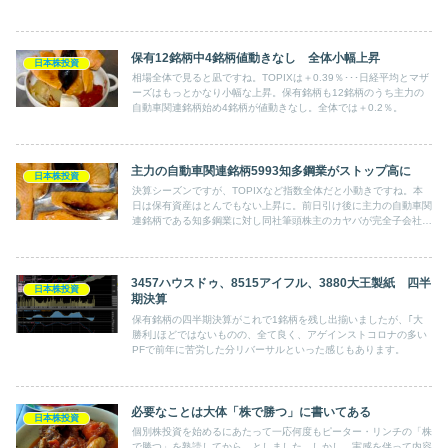
に。
保有12銘柄中4銘柄値動きなし 全体小幅上昇
日本株投資
相場全体で見ると凪ですね。TOPIXは＋0.39％･･･日経平均とマザ
ーズはもっとかなり小幅な上昇。保有銘柄も12銘柄のうち主力の
自動車関連銘柄始め4銘柄が値動きなし。全体では＋0.2％。
主力の自動車関連銘柄5993知多鋼業がストップ高に
日本株投資
決算シーズンですが、TOPIXなど指数全体だと小動きですね。本
日は保有資産はとんでもない上昇に。前日引け後に主力の自動車関
連銘柄である知多鋼業に対し同社筆頭株主のカヤバが完全子会社化
企図のTOBを発表し、株価はTOB価格に向かって急上昇。
3457ハウスドゥ、8515アイフル、3880大王製紙 四半
日本株投資
期決算
保有銘柄の四半期決算がこれで1銘柄を残し出揃いましたが、｢大
勝利｣ほどではないものの、全て良く、アゲインストコロナの多い
PFで前年に苦労した分リバーサルといった感じもあります。
必要なことは大体「株で勝つ」に書いてある
日本株投資
個別株投資を始めるにあたって一応何度もピーター・リンチの「株
で勝つ」を熟読してから、としました。しかし、実感を伴って内容