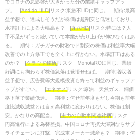
でコロナの悪影響が大きかった分の業績ギャップアッ
プ。
[And do HLD]
リスク:東急不HDに同じ。 期待:最高
益予想で、達成しそうだが株価は超割安と低迷しており、
水準訂正による大幅高も？
[丸八HD]
リスク:特には？人
手不足がずっと続いていて本業が売り上げが伸びなくはあ
る。 期待：ガチガチの財務でド割安の株価は利益率大幅
改善での上方修正でも全く上に行かない。水準訂正はある
のか？
[クラウド銘柄]
リスク：MonotaROに同じ。業績
好調にも拘わらず株価急落は覚悟せねば。 期待:増収増
益予想で、広告費等大規模投資も終って利益のギャップア
ップがすごい。
[エネオス]
リスク:原油、天然ガス、銅価
格下落で業績低迷。 期待：何せ前年度もだし今期も前年
度比減収減益とは言え高利益に変わりはない。株価は割
安。かなりの高配当。
[主力の自動車関連銘柄]
リスク：
円高進行による為替差損。中国コロナ再拡大深刻ならサプ
ライチェーンに打撃、完成車メーカー減産も？ 期待：何