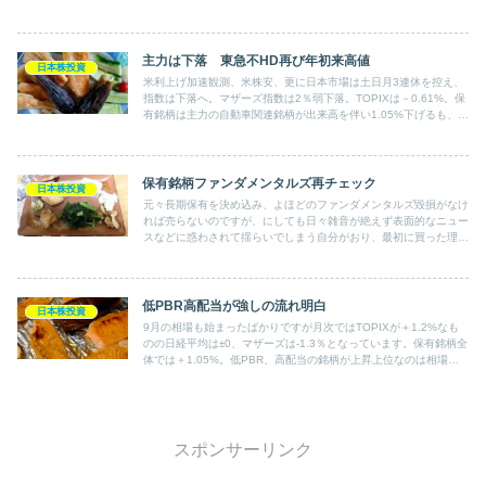
主力は下落 東急不HD再び年初来高値
日本株投資
米利上げ加速観測、米株安、更に日本市場は土日月3連休を控え、
指数は下落へ。マザーズ指数は2％弱下落。TOPIXは－0.61%。保
有銘柄は主力の自動車関連銘柄が出来高を伴い1.05%下げるも、東
急不HDは2.32%上昇し年高値と、全体では－0.58%にとどめた。
保有銘柄ファンダメンタルズ再チェック
日本株投資
元々長期保有を決め込み、よほどのファンダメンタルズ毀損がなけ
れば売らないのですが、にしても日々雑音が絶えず表面的なニュー
スなどに惑わされて揺らいでしまう自分がおり、最初に買った理
由、これからの展望など再確認するために全銘柄調べ直しました。
低PBR高配当が強しの流れ明白
日本株投資
9月の相場も始まったばかりですが月次ではTOPIXが＋1.2%なも
のの日経平均は±0、マザーズは-1.3％となっています。保有銘柄全
体では＋1.05%。低PBR、高配当の銘柄が上昇上位なのは相場と
保有銘柄に共通しているところです。
スポンサーリンク