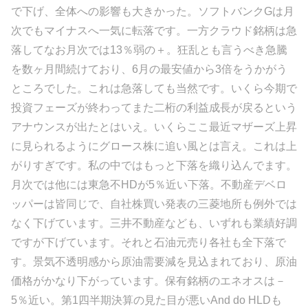
で下げ、全体への影響も大きかった。ソフトバンクGは月
次でもマイナスへ一気に転落です。一方クラウド銘柄は急
落してなお月次では13％弱の＋。狂乱とも言うべき急騰
を数ヶ月間続けており、6月の最安値から3倍をうかがう
ところでした。これは急落しても当然です。いくら今期で
投資フェーズが終わってまた二桁の利益成長が戻るという
アナウンスが出たとはいえ。いくらここ最近マザーズ上昇
に見られるようにグロース株に追い風とは言え。これは上
がりすぎです。私の中ではもっと下落を織り込んでます。
月次では他には東急不HDが5％近い下落。不動産デベロ
ッパーは皆同じで、自社株買い発表の三菱地所も例外では
なく下げています。三井不動産なども、いずれも業績好調
ですが下げています。それと石油元売り各社も全下落で
す。景気不透明感から原油需要減を見込まれており、原油
価格がかなり下がっています。保有銘柄のエネオスは－
5％近い。第1四半期決算の見た目が悪いAnd do HLDも