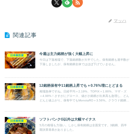
マッハ
関連記事
今週は主力銘柄が強く大幅上昇に
日本株投資
今日は下落相場で、下落銘柄数が大半でした。保有銘柄も過半数が
下落しましたが、保有銘柄全体ではほぼ下げていません。
12銘柄保有中11銘柄上昇でも＋0.76%増にとどまる
日本株投資
相場急伸ですね。日経平均＋2.19%、TOPIX＋1.86%、マザ－ズ
＋4.98%！さすがにグロース、値がさ銘柄が出来高も急増し、どん
どんと値上がり。保有中でもMonotaRO＋3.56%。クラウド銘柄＋
8.41%･･･！あとAnd do HLDも上下の大きい銘柄で今日はマザー
ズ並上昇。しかし･･･
ソフトバンクG以外は大幅マイナス
日本株投資
5月の相場も力強い。しかし保有銘柄は全面安です。3銘柄、四半
期決算発表がありました。