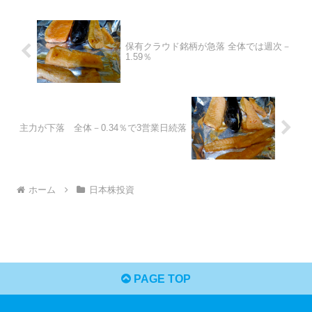
保有クラウド銘柄が急落 全体では週次－
1.59％
主力が下落 全体－0.34％で3営業日続落
ホーム
日本株投資
PAGE TOP