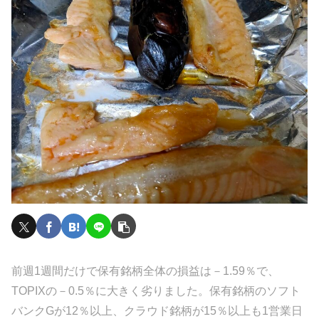
前週1週間だけで保有銘柄全体の損益は－1.59％で、
TOPIXの－0.5％に大きく劣りました。保有銘柄のソフト
バンクGが12％以上、クラウド銘柄が15％以上も1営業日