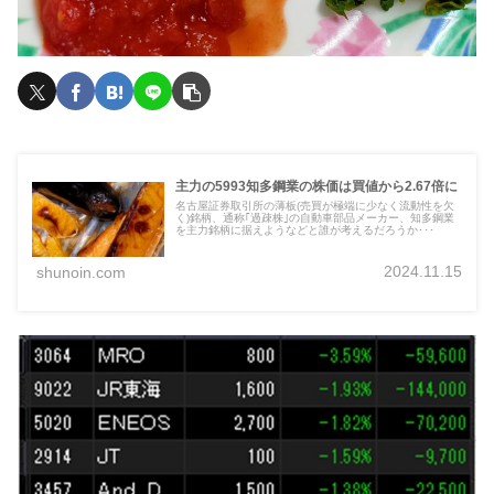
主力の5993知多鋼業の株価は買値から2.67倍に
名古屋証券取引所の薄板(売買が極端に少なく流動性を欠
く)銘柄、通称｢過疎株｣の自動車部品メーカー、知多鋼業
を主力銘柄に据えようなどと誰が考えるだろうか･･･
2024.11.15
shunoin.com