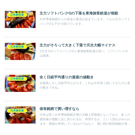
主力ソフトバンクGの下落を東海旅客鉄道が相殺
日本株投資
AI半導体銘柄からの資金の還流が起きています。うちの主力ソフト
バンクGも下がり続けています。
主力がそろって大きく下落で月次大幅マイナス
日本株投資
2大主力のソフトバンクGと東海旅客鉄道が安い。ソフトバンクG
は急落。
全く日経平均通りの資産の値動き
日本株投資
全面高しかし日経平均上がらず。これは今年長く続いてきたのと逆
の動きですね。
保有銘柄で買い増すなら
日本株投資
今年は長くAI半導体銘柄主導の大幅上昇相場となっており、多くの
優良株が指数と反し売られるか、停滞するか、という流れがみられ
ます。業績が停滞しているわけではなく、買い時の割安銘柄が増え
ている。