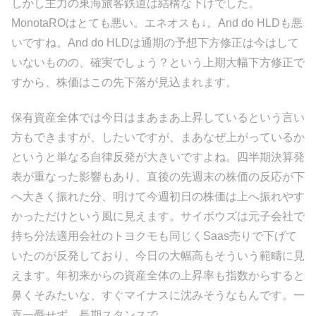
しかし主力の東海旅客鉄道は結構な下げでした。
MonotaROはとても悪い。エネオスも↓。And do HLDも悪
いですね。And do HLDは通期の予想下方修正は今はして
いないものの、確実でしょう？という上期大幅下方修正で
すから、株価はこの先下落が見込まれます。
保有資産全体では今日はまあまあ上昇しているという言い
方もできますが、したいですが、まあなぜ上がっているか
というと単なる自律反発が大きいですよね。四半期決算発
表が重なった影響もあり、直後の先週末の株価の反応が下
へ大きく振れた分、明けて今週初日の株価は上へ振れやす
かっただけという風に見えます。サイボウズは元子会社で
持ち分法適用会社のトヨクモも同じくSaas売りで下げて
いたのが反発しており、今日の大幅高もそういう範疇に見
えます。年初来からの資産全体の上昇率も指数からすると
鼻くそみたいな、すぐマイナスに沈みそうなもんです。一
喜一憂せず、長期スタンスで。