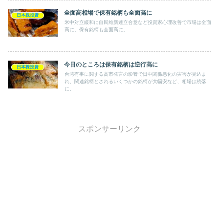
全面高相場で保有銘柄も全面高に
日本株投資
米中対立緩和に自民維新連立合意など投資家心理改善で市場は全面
高に。保有銘柄も全面高に。
今日のところは保有銘柄は逆行高に
日本株投資
台湾有事に関する高市発言の影響で日中関係悪化の実害が見込ま
れ、関連銘柄とされるいくつかの銘柄が大幅安など、相場は続落
に。
スポンサーリンク