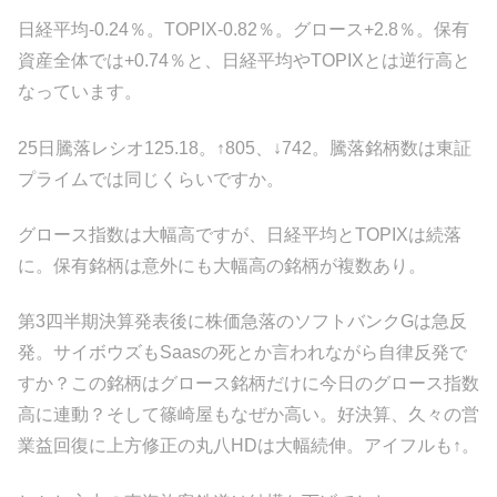
日経平均-0.24％。TOPIX-0.82％。グロース+2.8％。保有
資産全体では+0.74％と、日経平均やTOPIXとは逆行高と
なっています。
25日騰落レシオ125.18。↑805、↓742。騰落銘柄数は東証
プライムでは同じくらいですか。
グロース指数は大幅高ですが、日経平均とTOPIXは続落
に。保有銘柄は意外にも大幅高の銘柄が複数あり。
第3四半期決算発表後に株価急落のソフトバンクGは急反
発。サイボウズもSaasの死とか言われながら自律反発で
すか？この銘柄はグロース銘柄だけに今日のグロース指数
高に連動？そして篠崎屋もなぜか高い。好決算、久々の営
業益回復に上方修正の丸八HDは大幅続伸。アイフルも↑。