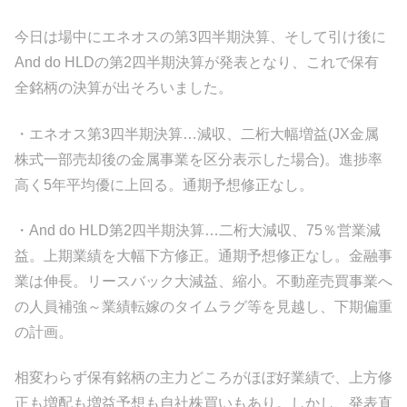
今日は場中にエネオスの第3四半期決算、そして引け後に
And do HLDの第2四半期決算が発表となり、これで保有
全銘柄の決算が出そろいました。
・エネオス第3四半期決算…減収、二桁大幅増益(JX金属
株式一部売却後の金属事業を区分表示した場合)。進捗率
高く5年平均優に上回る。通期予想修正なし。
・And do HLD第2四半期決算…二桁大減収、75％営業減
益。上期業績を大幅下方修正。通期予想修正なし。金融事
業は伸長。リースバック大減益、縮小。不動産売買事業へ
の人員補強～業績転嫁のタイムラグ等を見越し、下期偏重
の計画。
相変わらず保有銘柄の主力どころがほぼ好業績で、上方修
正も増配も増益予想も自社株買いもあり。しかし、発表直