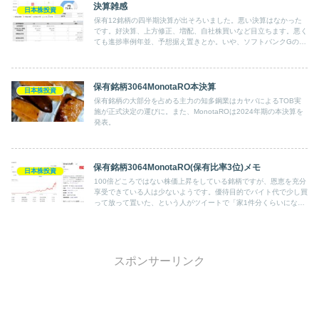
決算雑感
日本株投資
保有12銘柄の四半期決算が出そろいました。悪い決算はなかった
です。好決算、上方修正、増配、自社株買いなど目立ちます。悪く
ても進捗率例年並、予想据え置きとか。いや、ソフトバンクGの決
算自体は悪いといわざるを得ませんか。まだ終わったばかりです
が、株価の方はかなり上がったものもあればエネオス(大上方修
正、高進捗)のように連続で下がっているものも。しかしやはり上
昇傾向です。
保有銘柄3064MonotaRO本決算
日本株投資
保有銘柄の大部分を占める主力の知多鋼業はカヤバによるTOB実
施が正式決定の運びに。また、MonotaROは2024年期の本決算を
発表。
保有銘柄3064MonotaRO(保有比率3位)メモ
日本株投資
100倍どころではない株価上昇をしている銘柄ですが、恩恵を充分
享受できている人は少ないようです。優待目的でバイト代で少し買
って放って置いた、という人がツイートで「家1件分くらいになっ
た」と呟いていたのを見ましたが、多くは途中で売買して利益を逃
しているようです。私などはこの会社を知ったのがそもそも最近。
スポンサーリンク