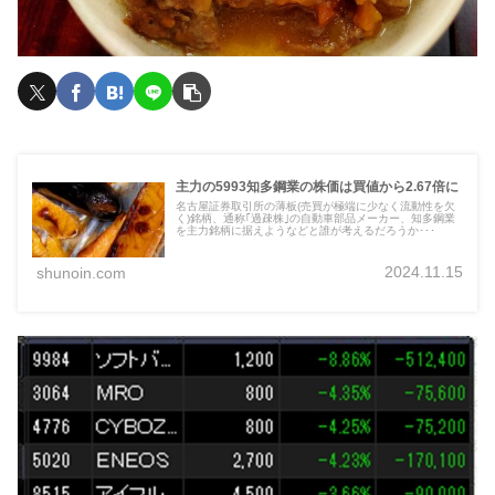
主力の5993知多鋼業の株価は買値から2.67倍に
名古屋証券取引所の薄板(売買が極端に少なく流動性を欠
く)銘柄、通称｢過疎株｣の自動車部品メーカー、知多鋼業
を主力銘柄に据えようなどと誰が考えるだろうか･･･
2024.11.15
shunoin.com