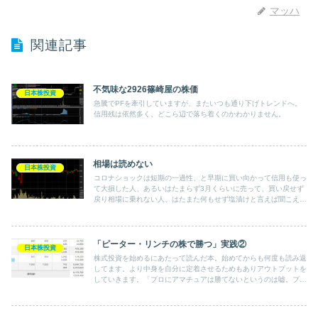
マッハ
関連記事
不気味な2926篠崎屋の株価
日本株投資
急騰でPFを牽引していますが、またいつも通り下げトレンドへ。
信用残は依然多く、どこら辺で落ち着くのかわかりません。
相場は読めない
日本株投資
コロナショックは短期の一過性、と早期に買い向かって信用も使っ
て大損した人、あるいはたまらず3月くらいに売って、買い戻せず
戻り相場に乗れない人、はたまた何もせず塩漬けと言えば聞こえは
悪いですがホールドし、戻り相場には何とか乗れている人(私)･･･
社会状況の激変を察知し、銘柄を入れ替え大幅に戻せた人･･･
等々。3月半ばが底などと読めた人はいるのでしょうか。
「ピーター・リンチの株で勝つ」実践②
日本株投資
株式投資を始めるにあたって読んだ本。始めてからも何度も読み返
してます。より中身を自分に定着させるためもありアウトプットを
していきます。「プロにアマチュアは勝てないというのは嘘。プロ
は様々な制約がありアマチュアこそ穴株を探すのに有利」