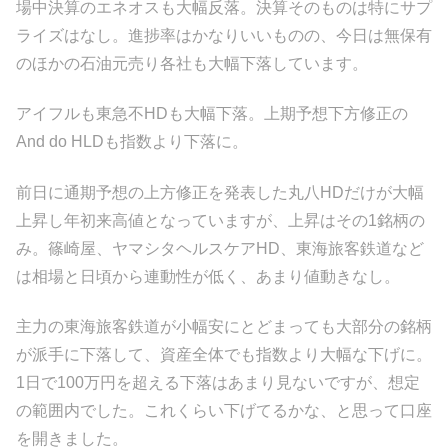
場中決算のエネオスも大幅反落。決算そのものは特にサプ
ライズはなし。進捗率はかなりいいものの、今日は無保有
のほかの石油元売り各社も大幅下落しています。
アイフルも東急不HDも大幅下落。上期予想下方修正の
And do HLDも指数より下落に。
前日に通期予想の上方修正を発表した丸八HDだけが大幅
上昇し年初来高値となっていますが、上昇はその1銘柄の
み。篠崎屋、ヤマシタヘルスケアHD、東海旅客鉄道など
は相場と日頃から連動性が低く、あまり値動きなし。
主力の東海旅客鉄道が小幅安にとどまっても大部分の銘柄
が派手に下落して、資産全体でも指数より大幅な下げに。
1日で100万円を超える下落はあまり見ないですが、想定
の範囲内でした。これくらい下げてるかな、と思って口座
を開きました。