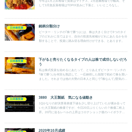
今年は1月上昇相場で資産はマイナス、2月急騰相場で小幅高、そ
して3月急反落相場はTOPIX並みに下落と、いいところなし。
銘柄分類分け
日本株投資
ピーター・リンチの｢株で勝つ｣には、株は大きく分けて6つのタイ
プのどれかに当てはまり、自分の投資先候補がどれにあたるかを分
類することで、投資に踏み切る理由付けができる、とあります。
下がると売りたくなるタイプの人は株で成功しないだろ
日本株投資
う
私は株式投資を始めるにあたって、とりあえずピーター･リンチの
｢株で勝つ｣を何回も熟読して、一応納得した段階で初めて株を買い
ました。それまでは他の大勢の日本人と同じで｢株なんて｣堅気のや
ることじゃない、勤労こそ美徳、お金はあとからついてくる、とい
う考えでした。
3880 大王製紙 気になる値動き
日本株投資
1Qかなりの好決算発表後下値を少し切り上げていたが揉み合って
いた大王製紙の株価ですが、今日20日ぶりくらいの？株価二桁上
昇。20円に迫るレベルの上昇はコロナショック後のハイボラティ
リティー相場であった4月以来のこと？
2020年10月成績