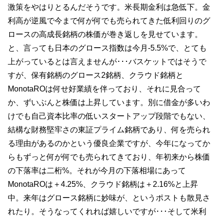
激策をやはりとるんだそうです。米長期金利は急低下。金
利高が逆風で今まで何が何でも売られてきた低利回りのグ
ロースの高成長銘柄の株価が巻き返しを見せています。
と、言っても日本のグロース指数は今月-5.5%で、とても
上がっているとは言えませんが･･･バスケットではそうで
すが、保有銘柄のグロース2銘柄、クラウド銘柄と
MonotaROは何せ好業績を伴っており、それに見合って
か、ずいぶんと株価は上昇しています。別に借金が多いわ
けでも自己資本比率の低いスタートアップ段階でもない、
結構な財務堅牢さの東証プライム銘柄であり、何を売られ
る理由があるのかという優良企業ですが、今年になってか
らもずっと何が何でも売られてきており、年初来から株価
の下落率は二桁%。それが今月の下落相場にあって
MonotaROは＋4.25%、クラウド銘柄は＋2.16%と上昇
中。来年はグロース銘柄に妙味が、というポストも散見さ
れたり。そうなってくれれば嬉しいですが･･･そして米利