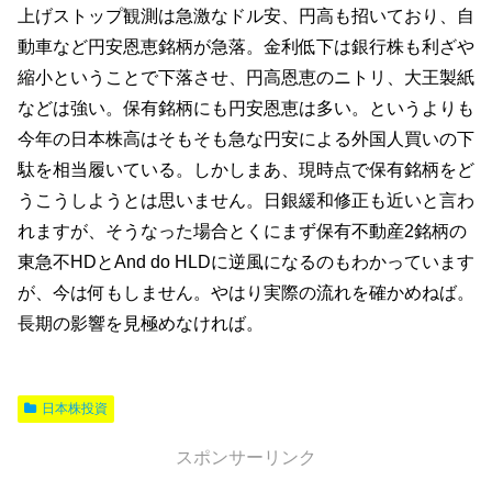
上げストップ観測は急激なドル安、円高も招いており、自
動車など円安恩恵銘柄が急落。金利低下は銀行株も利ざや
縮小ということで下落させ、円高恩恵のニトリ、大王製紙
などは強い。保有銘柄にも円安恩恵は多い。というよりも
今年の日本株高はそもそも急な円安による外国人買いの下
駄を相当履いている。しかしまあ、現時点で保有銘柄をど
うこうしようとは思いません。日銀緩和修正も近いと言わ
れますが、そうなった場合とくにまず保有不動産2銘柄の
東急不HDとAnd do HLDに逆風になるのもわかっています
が、今は何もしません。やはり実際の流れを確かめねば。
長期の影響を見極めなければ。
日本株投資
スポンサーリンク