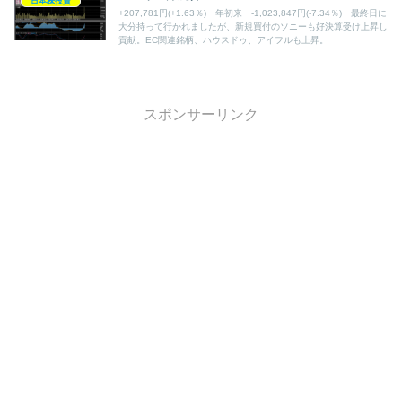
日本株投資
+207,781円(+1.63％) 年初来 -1,023,847円(-7.34％) 最終日に
大分持って行かれましたが、新規買付のソニーも好決算受け上昇し
貢献。EC関連銘柄、ハウスドゥ、アイフルも上昇。
スポンサーリンク