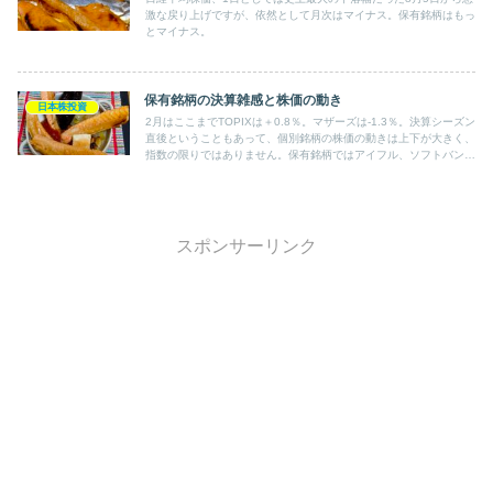
激な戻り上げですが、依然として月次はマイナス。保有銘柄はもっ
とマイナス。
保有銘柄の決算雑感と株価の動き
日本株投資
2月はここまでTOPIXは＋0.8％。マザーズは-1.3％。決算シーズン
直後ということもあって、個別銘柄の株価の動きは上下が大きく、
指数の限りではありません。保有銘柄ではアイフル、ソフトバンク
Gの下落幅が大きく、東急不HD、MonotaROも良くない。主力の
自動車関連銘柄は＋も、TOPIXに及ばず。全体-0.7％。
スポンサーリンク