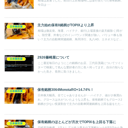
相場は反落でした。前日の上昇相場時には逆行安だった保有銘柄、
今日は･･･
主力始め保有8銘柄がTOPIXより上昇
日本株投資
相場は微反発。海運、ハイテク、銀行(上場直後の楽天銀除く)等が
↓。陸空運、外食などのインバウンド関連が強い。バリュー株も強
い？主力の自動車関連銘柄、鳥羽洋行、丸八HD、エネオスなども
上昇。保有全体では＋0.4％。TOPIX＋0.11％。
2926篠崎屋について
日本株投資
ここ最近毎日のようにこの銘柄のお店、三代目茂蔵についてツイッ
ターで検索して色んな愛好者の方に色々伺ってます。自分の知らな
かった良さ、長所に気づきました。
保有銘柄3064MonotaRO+14.74%！
日本株投資
日本株大幅高。全てじゃありませんが･･･ハイテク、値がさ株買わ
れ、グロースは火がついたような上昇も。保有銘柄でもグロース2
銘柄が少ない投資割合で主力の自動車関連銘柄を上回る益をたたき
出しています。
保有銘柄のほとんどが月次でTOPIXを上回る下落に
日本株投資
日経平均株価、1日としては史上最大の下落幅だった8月5日から急