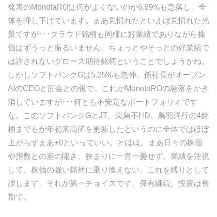
発表のMonotaROは何がよくないのか6.69%も急落し、全
体を押し下げています。まあ見慣れたといえば見慣れた光
景ですが･･･クラウド銘柄も同様に好業績でありながら株
価はずうっと振るいません。ちょっとやそっとの好業績で
は許されないグロース期待銘柄ということでしょうかね。
しかしソフトバンクGは5.25%も急伸。孫社長がオープン
AIのCEOと面会との報で。これがMonotaROの急落をかき
消していますが･･･何とも不安定なポートフォリオです
な。このソフトバンクGとJT、東急不HD、鳥羽洋行の4銘
柄までもが年初来高値を更新したというのに全体ではほぼ
上がらずまあ±0といっていい。とほほ。まあ日々の株価
や指数との差の開き、狭まりに一喜一憂せず、業績を注視
して、株価の強い銘柄に乗り換えない、これを縛りとして
課します。それが第一チョイスです。保有継続。投資は長
期で。