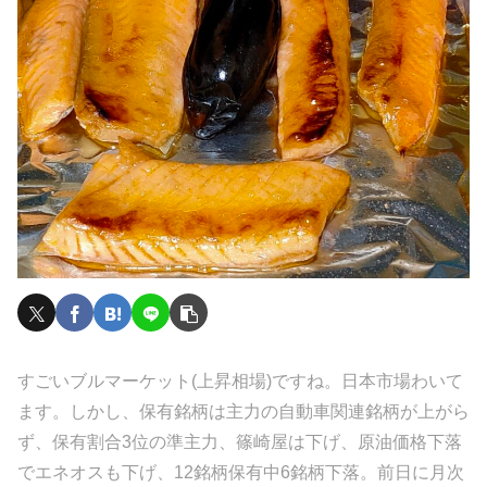
すごいブルマーケット(上昇相場)ですね。日本市場わいて
ます。しかし、保有銘柄は主力の自動車関連銘柄が上がら
ず、保有割合3位の準主力、篠崎屋は下げ、原油価格下落
でエネオスも下げ、12銘柄保有中6銘柄下落。前日に月次