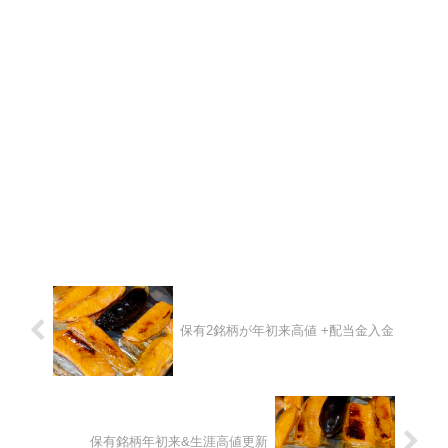
保有2銘柄が年初来高値 +配当金入金
保有銘柄年初来&生涯高値更新