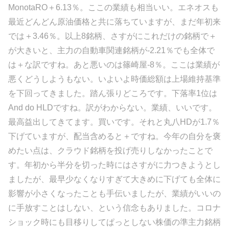
MonotaRO＋6.13％。ここの業績も相当いい。エネオスも
最近どんどん原油価格と共に落ちていますが、まだ年初来
では＋3.46％。以上8銘柄、さすがにこれだけの銘柄で＋
が大きいと、主力の自動車関連銘柄が-2.21％でも全体で
は＋な訳ですね。あと悪いのは篠崎屋-8％。ここは業績が
悪くどうしようもない。いよいよ時価総額は上場維持基準
を下回ってきました。踏ん張りどころです。下落率1位は
And do HLDですね。訳がわからない。業績、いいです。
最高益出してきてます。買いです。それと丸八HDが1.7％
下げていますが、配当含めると＋ですね。今年の自分を褒
めたい点は、クラウド銘柄を投げ売りしなかったことで
す。年初から半分を切った時にはさすがに力つきようとし
ましたが、最早少なくなりすぎて大きめに下げても全体に
影響が小さくなったことも手伝いましたが、業績がいいの
に手放すことはしない、という信念もありました。コロナ
ショック時にも目移りしてぱっとしない株価の準主力銘柄