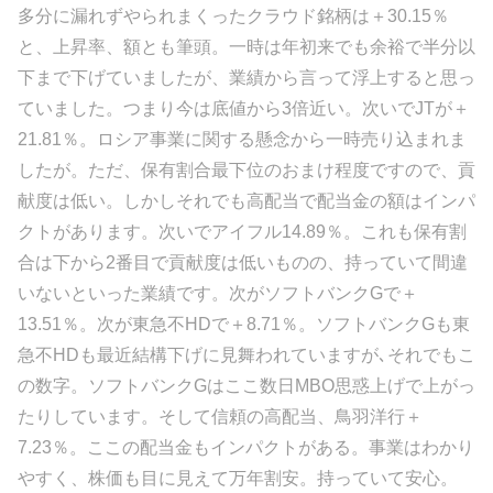
多分に漏れずやられまくったクラウド銘柄は＋30.15％
と、上昇率、額とも筆頭。一時は年初来でも余裕で半分以
下まで下げていましたが、業績から言って浮上すると思っ
ていました。つまり今は底値から3倍近い。次いでJTが＋
21.81％。ロシア事業に関する懸念から一時売り込まれま
したが。ただ、保有割合最下位のおまけ程度ですので、貢
献度は低い。しかしそれでも高配当で配当金の額はインパ
クトがあります。次いでアイフル14.89％。これも保有割
合は下から2番目で貢献度は低いものの、持っていて間違
いないといった業績です。次がソフトバンクGで＋
13.51％。次が東急不HDで＋8.71％。ソフトバンクGも東
急不HDも最近結構下げに見舞われていますが､それでもこ
の数字。ソフトバンクGはここ数日MBO思惑上げで上がっ
たりしています。そして信頼の高配当、鳥羽洋行＋
7.23％。ここの配当金もインパクトがある。事業はわかり
やすく、株価も目に見えて万年割安。持っていて安心。