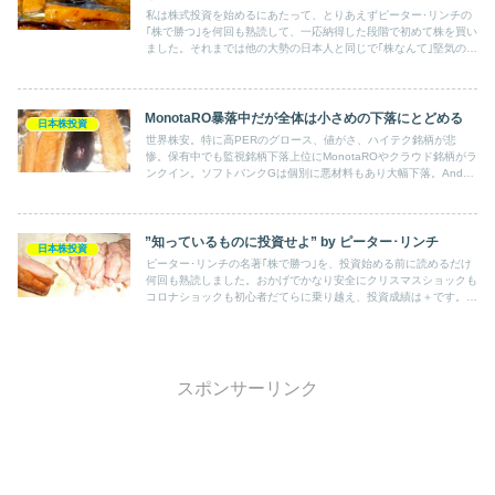
私は株式投資を始めるにあたって、とりあえずピーター･リンチの
｢株で勝つ｣を何回も熟読して、一応納得した段階で初めて株を買い
ました。それまでは他の大勢の日本人と同じで｢株なんて｣堅気のや
ることじゃない、勤労こそ美徳、お金はあとからついてくる、とい
う考えでした。
MonotaRO暴落中だが全体は小さめの下落にとどめる
日本株投資
世界株安。特に高PERのグロース、値がさ、ハイテク銘柄が悲
惨。保有中でも監視銘柄下落上位にMonotaROやクラウド銘柄がラ
ンクイン。ソフトバンクGは個別に悪材料もあり大幅下落。And
do HLDも大きめに下落。しかし主力の自動車関連銘柄始め丸八
HD、アイフルなどはそう下げず、エネオス、鳥羽洋行は逆行高
と、全体では下げ幅をとどめる。
”知っているものに投資せよ” by ピーター･リンチ
日本株投資
ピーター･リンチの名著｢株で勝つ｣を、投資始める前に読めるだけ
何回も熟読しました。おかげでかなり安全にクリスマスショックも
コロナショックも初心者だてらに乗り越え、投資成績は＋です。投
資に自分の得意分野、身の回りの情報などを生かせているかという
と･･･？
スポンサーリンク