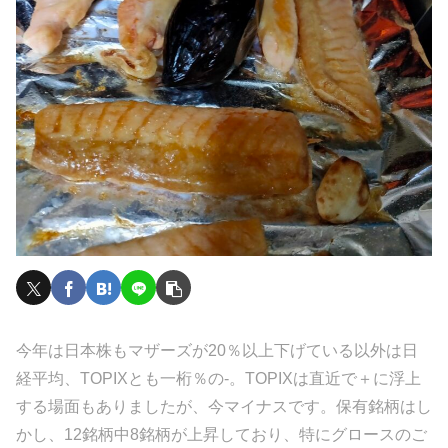
今年は日本株もマザーズが20％以上下げている以外は日
経平均、TOPIXとも一桁％の-。TOPIXは直近で＋に浮上
する場面もありましたが、今マイナスです。保有銘柄はし
かし、12銘柄中8銘柄が上昇しており、特にグロースのご