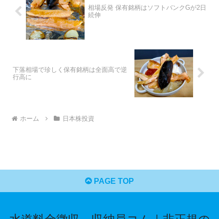
相場反発 保有銘柄はソフトバンクGが2日
続伸
下落相場で珍しく保有銘柄は全面高で逆
行高に
ホーム
日本株投資
PAGE TOP