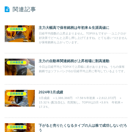
関連記事
主力大幅高で保有銘柄は年初来＆生涯高値に
日本株投資
日経平均指数の上昇止まりません。TOPIXもですが･･･ユニクロが
好決算でどーんと上昇し押し上げてますね。とても追いつけません
が保有銘柄も上がっています。
主力の自動車関連銘柄が上昇相場に割高連動
日本株投資
今日は日経平均とTOPIXで上昇幅に差がありますね。うちの保有
銘柄ではソフトバンクGが日経平均上昇に寄与しているようです。
2024年3月成績
日本株投資
3月成績 ＋1,386,368円 +7.58％年初来 ＋2,612,372円 ＋
15.32％ (配当含む)。売買無し。TOPIXは3月 +3.8％ 年初来＋
17.3％。
下がると売りたくなるタイプの人は株で成功しないだろ
日本株投資
う