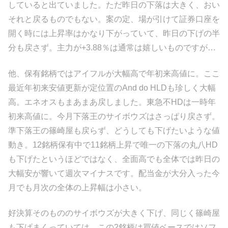
していると出ていました。ただ昨日の下落は大きく、おい
それと戻るものでもない。案の定、場が引けて証券口座を
開く時には上昇率はかなり下がっていて、昨日の下げの半
分も戻さず。主力が+3.88％は通常は嬉しいものですが…
他、保有銘柄ではアイフルが大幅高で年初来高値に。ここ
最近年初来安値更新が定位置のAnd do HLDも珍しく大幅
高。エネオスもまあまあ戻しました。東急不HDは一時年
初来高値に。今月下落王のサイボウズはさっぱり戻さず。
準下落王の篠崎屋も戻らず、どうしても下げたいような値
動き。12銘柄保有中で11銘柄上昇で唯一の下落の丸八HD
も下げたというほどではなく、全面高でも全体では昨日の
大幅安が響いて週次マイナスです。配当金が大分入った今
月でも月次の全体の上昇幅は小さい。
好決算そのもののサイボウズが大きく下げ、同じく篠崎屋
も下げまくっていては…この2銘柄は買値ベースではソフ