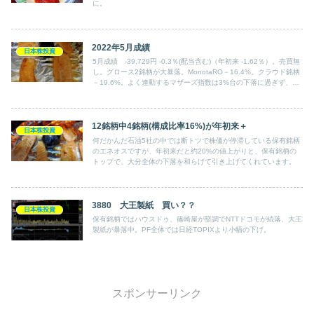
に。
2022年5月成績
日本株投資
5月成績 -39,729円 -0.3％(配当含む)（年初来 -1.62％）。売買無
し。グロース2銘柄が大暴落。MonotaRO－16.4%。クラウド銘柄
－19.6%。よく連動するマザーズ指数は3%台の下落に過ぎず、壊
滅的。エネオスは超絶決算、原油高継続で＋14.2%。主力の自動車
関連銘柄も微妙に＋。ソフトバンクG、JT、鳥羽洋行も＋。主力か
らの配当金も＋。
12銘柄中4銘柄(構成比率16%)が年初来＋
日本株投資
何だかんだ石油5社の中では断トツで株価が停滞している保有銘柄
のエネオスですが、年初来だと約20%の値上がりと、保有銘柄の
トップで、大分全体の下落を和らげて引き上げてくれています。
3880 大王製紙 買い？？
日本株投資
保有銘柄ではハウスドゥ、篠崎屋が堅調でNTTドコモが続落、大王
製紙が暴落中。PF全体では日経TOPIXより小幅の下げ。
スポンサーリンク