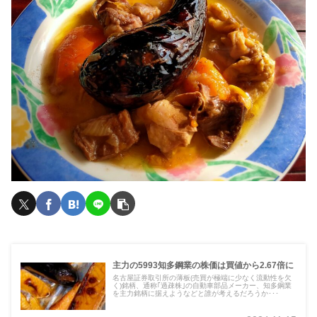
主力の5993知多鋼業の株価は買値から2.67倍に
名古屋証券取引所の薄板(売買が極端に少なく流動性を欠
く)銘柄、通称｢過疎株｣の自動車部品メーカー、知多鋼業
を主力銘柄に据えようなどと誰が考えるだろうか･･･