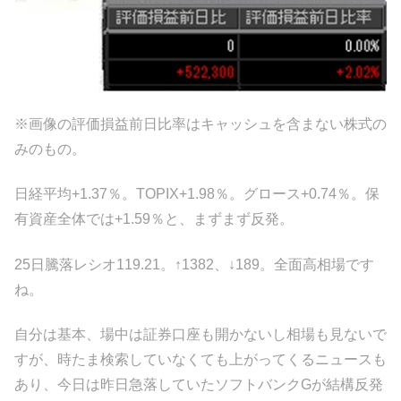
※画像の評価損益前日比率はキャッシュを含まない株式の
みのもの。
日経平均+1.37％。TOPIX+1.98％。グロース+0.74％。保
有資産全体では+1.59％と、まずまず反発。
25日騰落レシオ119.21。↑1382、↓189。全面高相場です
ね。
自分は基本、場中は証券口座も開かないし相場も見ないで
すが、時たま検索していなくても上がってくるニュースも
あり、今日は昨日急落していたソフトバンクGが結構反発