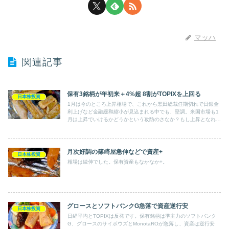
マッハ
関連記事
保有3銘柄が年初来＋4%超 8割がTOPIXを上回る
日本株投資
1月は今のところ上昇相場で、これから黒田総裁任期切れで日銀金
利上げなど金融緩和縮小が見込まれる中でも、堅調。米国市場も1
月は上昇でいけるかどうかという攻防のさなか？もし上昇となれば
アノマリーに照らせば前年下落相場で翌1月に上がったらほぼその
年は上昇相場とか？保有銘柄はTOPIXよりも上がっています。
月次好調の篠崎屋急伸などで資産+
日本株投資
相場は続伸でした。保有資産もなかなか+。
グロースとソフトバンクG急落で資産逆行安
日本株投資
日経平均とTOPIXは反発です。保有銘柄は準主力のソフトバンク
G、グロースのサイボウズとMonotaROが急落し、資産は逆行安