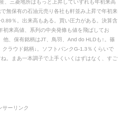
不動産、三菱地所はもっと上昇していずれも年初来高
高騰で無保有の石油元売り各社も軒並み上昇で年初来
0.89％。出来高もある。買い圧力がある。決算含
年初来高値、系列の中央発條も値を飛ばしてお
保有銘柄はJT、鳥羽、And do HLDも↑。篠
。クラウド銘柄↓。ソフトバンクG-1.3％くらいで
すね。まあ一本調子で上手くいくはずはなく、すご
ンサーリンク