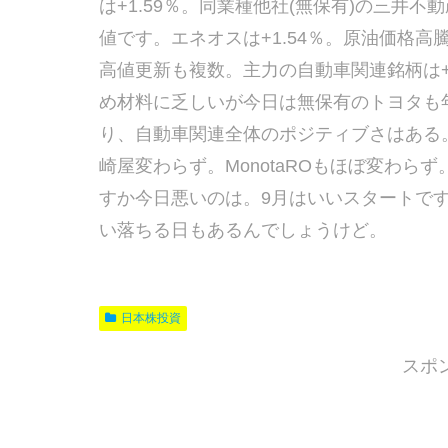
は+1.59％。同業種他社(無保有)の三井
値です。エネオスは+1.54％。原油価格
高値更新も複数。主力の自動車関連銘柄は+
め材料に乏しいが今日は無保有のトヨタも
り、自動車関連全体のポジティブさはある。他、
崎屋変わらず。MonotaROもほぼ変わらず
すか今日悪いのは。9月はいいスタートで
い落ちる日もあるんでしょうけど。
日本株投資
スポ