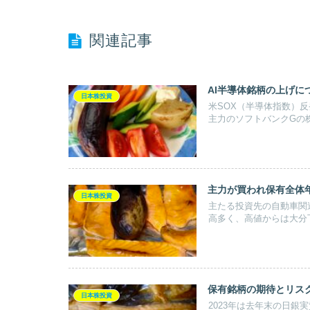
関連記事
AI半導体銘柄の上げに
日本株投資
米SOX（半導体指数）
主力のソフトバンクGの
主力が買われ保有全体
日本株投資
主たる投資先の自動車関
高多く、高値からは大分
保有銘柄の期待とリス
日本株投資
2023年は去年末の日銀