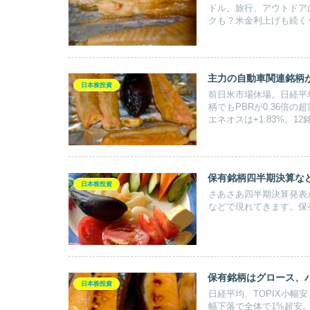
ドル、旅行、アウトドア
クも？米金利上げも続く
主力の自動車関連銘柄
日本株投資
前日米市場休場。日経平
柄でもPBRが0.36倍
エネオスは+1.83%。12
保有銘柄四半期決算な
日本株投資
さあさあ四半期決算発表
などで現れてきます。保
保有銘柄はグロース、
日本株投資
日経平均、TOPIX小
幅下落で全体で1%超安