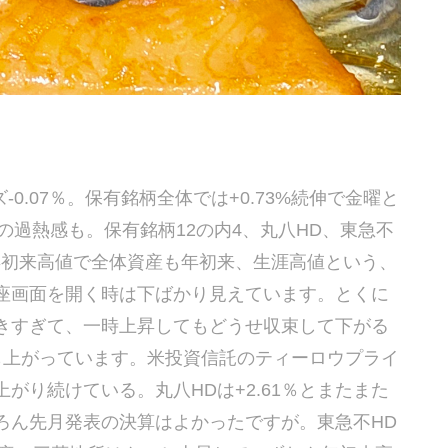
ーズ-0.07％。保有銘柄全体では+0.73%続伸で金曜と
場の過熱感も。保有銘柄12の内4、丸八HD、東急不
年初来高値で全体資産も年初来、生涯高値という、
座画面を開く時は下ばかり見えています。とくに
きすぎて、一時上昇してもどうせ収束して下がる
も上がっています。米投資信託のティーロウプライ
がり続けている。丸八HDは+2.61％とまたまた
ろん先月発表の決算はよかったですが。東急不HD