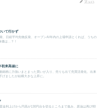
マッハ
ついて行かず
反発、日経平均先物反発、オープンAI年内の上場申請とくれば、うちの
株価は…？！
年初来高値に
連銘柄に力強いまとまった買いが入り、売りも出て売買活発化、出来
下げましたが結構大きな上昇に。
ク
実質金利上げから円高が130円台を切るところまで進み、原油は再び80