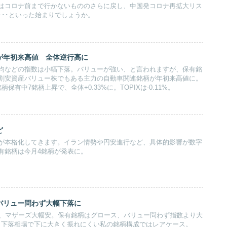
はコロナ前まで行かないもののさらに戻し、中国発コロナ再拡大リス
･･･といった始まりでしょうか。
が年初来高値 全体逆行高に
均などの指数は小幅下落。バリューが強い、と言われますが、保有銘
の超割安資産バリュー株でもある主力の自動車関連銘柄が年初来高値に。
銘柄保有中7銘柄上昇で、全体+0.33%に。TOPIXは-0.11%。
ど
が本格化してきます。イラン情勢や円安進行など、具体的影響が数字
有銘柄は今月4銘柄が発表に。
バリュー問わず大幅下落に
幅安、マザーズ大幅安。保有銘柄はグロース、バリュー問わず指数より大
。下落相場で下に大きく振れにくい私の銘柄構成ではレアケース。