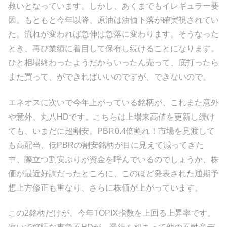
救いとなっています。しかし、あくまでもイレギュラー要
因。もともと今年以降、原油は油価下落が確実視されてい
た。流れが変われば急伸は急落に変わります。そうなった
とき、再び業績に着目して保有し続けることになります。
ひと相場終わったようだからいったん売って、底打ったら
また買って、ができればいいのですが、できないので。
エネオスに次いで今年上がっている銘柄が、これまた意外
や意外、丸八HDです。こちらは上場来高値を更新し続け
ても、いまだに超割安。PBR0.4倍割れ！市場を見渡して
も高配当、低PBRの割安銘柄が目に見えて減ってきた
中、際立つ割安ぶりが資金を呼んでいるのでしょうか、株
価が最近好調だったところに、このほど発表された通期予
想上方修正も重なり、さらに株価が上がっています。
この2銘柄だけが、今年TOPIX指数を上回る上昇率です。