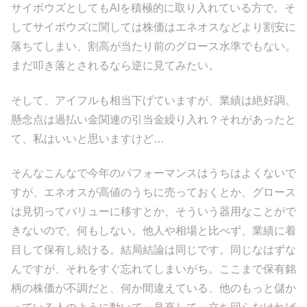
サイボウズとしてもAIを積極的に取り入れている方で。そ
してサイボウズに関しては株価はエネオスなどより割安に
落ちてしまい、割高が当たり前のグロース水準でもない。
まだ叩き落とされるなら逆に見てみたい。
そして、アイフルも相当下げていますが、業績は絶好調。
懸念点は過払い金関連の引当金繰り入れ？それがあったと
て、私はいいと思いますけど…
そんなこんなで今年のパフォーマンスはうちはよくないで
すが、エネオスが高値のうちに売っておくとか、グロース
は見切ってバリューに移すとか、そういう器用なことがで
きないので、何もしない。他人や相場と比べず、業績に着
目して保有し続ける。結局結論は同じです。同じなはずな
んですが、それをすぐ忘れてしまいがち。ここまで保有銘
柄の株価が不調だと、何か間違えている、他のもっと儲か