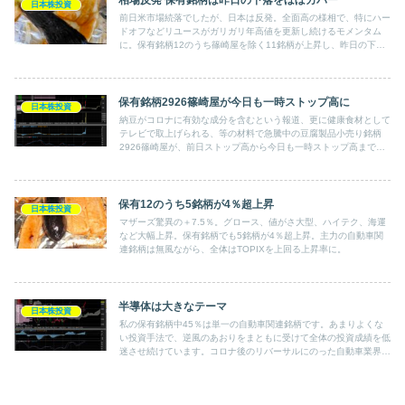
日本株投資
前日米市場続落でしたが、日本は反発。全面高の様相で、特にハー
ドオフなどリユースがガリガリ年高値を更新し続けるモメンタム
に。保有銘柄12のうち篠崎屋を除く11銘柄が上昇し、昨日の下落
分をほぼ戻した。
保有銘柄2926篠崎屋が今日も一時ストップ高に
日本株投資
納豆がコロナに有効な成分を含むという報道、更に健康食材として
テレビで取上げられる、等の材料で急騰中の豆腐製品小売り銘柄
2926篠崎屋が、前日ストップ高から今日も一時ストップ高まで買
われ、大分上ヒゲをつけて年高値とし、14％以上も続伸して引け
ています。
保有12のうち5銘柄が4％超上昇
日本株投資
マザーズ驚異の＋7.5％。グロース、値がさ大型、ハイテク、海運
など大幅上昇。保有銘柄でも5銘柄が4％超上昇。主力の自動車関
連銘柄は無風ながら、全体はTOPIXを上回る上昇率に。
半導体は大きなテーマ
日本株投資
私の保有銘柄中45％は単一の自動車関連銘柄です。あまりよくな
い投資手法で、逆風のあおりをまともに受けて全体の投資成績を低
迷させ続けています。コロナ後のリバーサルにのった自動車業界で
したが半導体不足、部品不足による減産で下期業績は下降。株価も
下降。逆に半導体製造装置の活況で保有中の機械商社の鳥羽洋行の
株価が右肩上がりの上昇です。