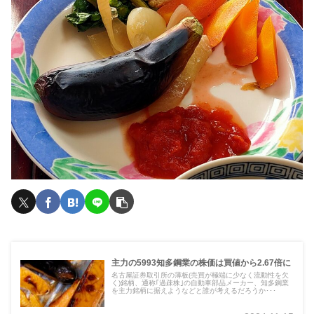
主力の5993知多鋼業の株価は買値から2.67倍に
名古屋証券取引所の薄板(売買が極端に少なく流動性を欠
く)銘柄、通称｢過疎株｣の自動車部品メーカー、知多鋼業
を主力銘柄に据えようなどと誰が考えるだろうか･･･