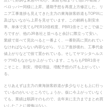
次いで好調な東急不HDが、業績も相まって他の不動産デ
ベロッパー同様に上昇。通期予想を再度上方修正した、リ
ニア工事進捗も見えてきた主力の東海旅客鉄道もTOPIXに
及ばないながら上昇を見せています。この銘柄も割安水
準。単体で見てもPER10倍程度、PBR1倍そこそこで値ご
ろですが、他のJR各社と並べると余計に際立って安い。
業績で並べて見比べると一番よく、一番割高に買われてい
なければならない内容ながら、リニア進捗後れ、工事代金
値上がりなどで捨て置かれている。そしてヤマシタヘルス
ケアHDもなかなか上がっています。こちらもPBR1倍そ
こそこと、割安。増収増益、増配予想のJTも上がってい
る。
とりあえずは主力の東海旅客鉄道が多少なりとも上に行っ
ているのがいいところでしょうか。仮に今上がっていなく
ても、業績は順調そのもので、去年末に主力までまとめ買
いしたことに後悔はない。