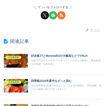
マッハをフォローする
マッハ
関連記事
好決算JTとMonotaROが大幅高などでYHLH
日本株投資
日経平均は今月+16.52％ですって？？今日も大幅高に。保有資産
も年初来、生涯高値に。
四季報2026年夏号をざっと読む
日本株投資
会社四季報第3集夏号が出ました。まず保有銘柄と、周辺銘柄、気
になる銘柄と数十社見てみました。
相場反発 保有銘柄は昨日の下落をほぼカバー