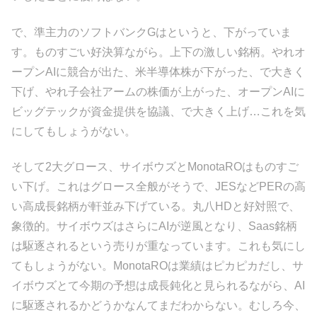
で、準主力のソフトバンクGはというと、下がっていま
す。ものすごい好決算ながら。上下の激しい銘柄。やれオ
ープンAIに競合が出た、米半導体株が下がった、で大きく
下げ、やれ子会社アームの株価が上がった、オープンAIに
ビッグテックが資金提供を協議、で大きく上げ…これを気
にしてもしょうがない。
そして2大グロース、サイボウズとMonotaROはものすご
い下げ。これはグロース全般がそうで、JESなどPERの高
い高成長銘柄が軒並み下げている。丸八HDと好対照で、
象徴的。サイボウズはさらにAIが逆風となり、Saas銘柄
は駆逐されるという売りが重なっています。これも気にし
てもしょうがない。MonotaROは業績はピカピカだし、サ
イボウズとて今期の予想は成長鈍化と見られるながら、AI
に駆逐されるかどうかなんてまだわからない。むしろ今、